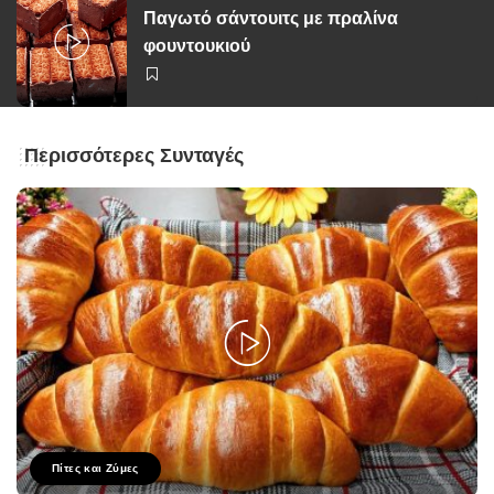
Παγωτό σάντουιτς με πραλίνα
φουντουκιού
Περισσότερες Συνταγές
Πίτες και Ζύμες