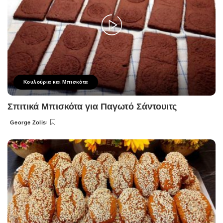
Κουλούρια και Μπισκότα
Σπιτικά Μπισκότα για Παγωτό Σάντουιτς
George Zolis
Posted
by