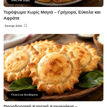
Πίτες και Ζύμες
Τυρόψωμα Χωρίς Μαγιά – Γρήγορα, Εύκολα και
Αφράτα
George Zolis
Posted
by
Γλυκό και Επιδόρπιο
Παραδοσιακά Κρητικά Λυχναράκια –