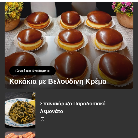
Γλυκό και Επιδόρπιο
Κοκάκια με Βελούδινη Κρέμα
George Zolis
19 Σεπτεμβρίου 2024
Posted
by
Σπανακόρυζο Παραδοσιακό
Λεμονάτο