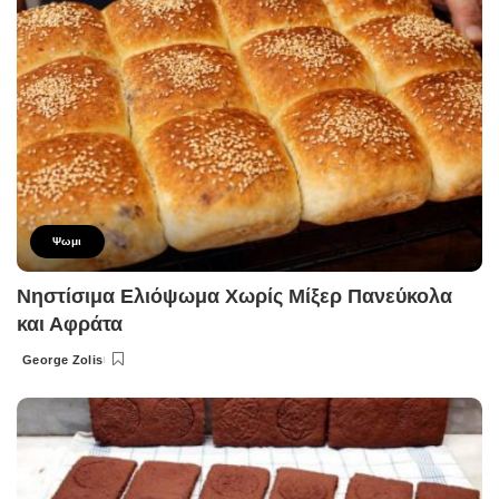
Ψωμι
Νηστίσιμα Ελιόψωμα Χωρίς Μίξερ Πανεύκολα
και Αφράτα
George Zolis
Posted
by