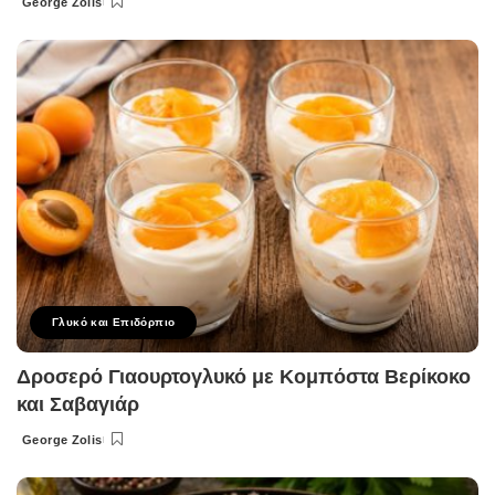
George Zolis
Posted
by
Γλυκό και Επιδόρπιο
Δροσερό Γιαουρτογλυκό με Κομπόστα Βερίκοκο
και Σαβαγιάρ
George Zolis
Posted
by