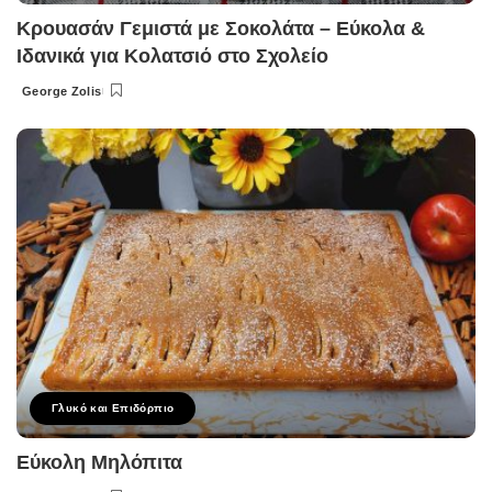
Κρουασάν Γεμιστά με Σοκολάτα – Εύκολα &
Ιδανικά για Κολατσιό στο Σχολείο
George Zolis
Posted
by
Γλυκό και Επιδόρπιο
Εύκολη Μηλόπιτα