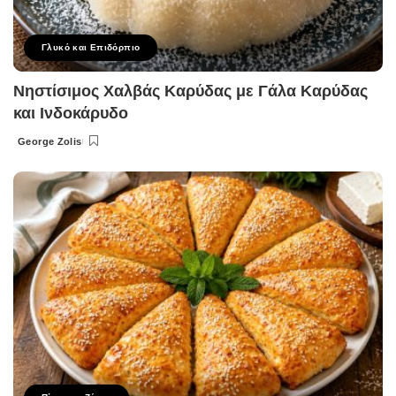
Γλυκό και Επιδόρπιο
Νηστίσιμος Χαλβάς Καρύδας με Γάλα Καρύδας
και Ινδοκάρυδο
George Zolis
Posted
by