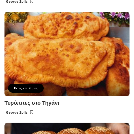
George Zolis
Posted
by
Πίτες και Ζύμες
Τυρόπιτες στο Τηγάνι
George Zolis
Posted
by