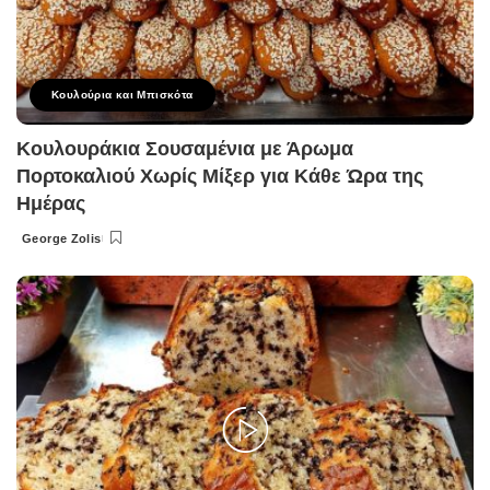
Κουλούρια και Μπισκότα
Κουλουράκια Σουσαμένια με Άρωμα
Πορτοκαλιού Χωρίς Μίξερ για Κάθε Ώρα της
Ημέρας
George Zolis
Posted
by