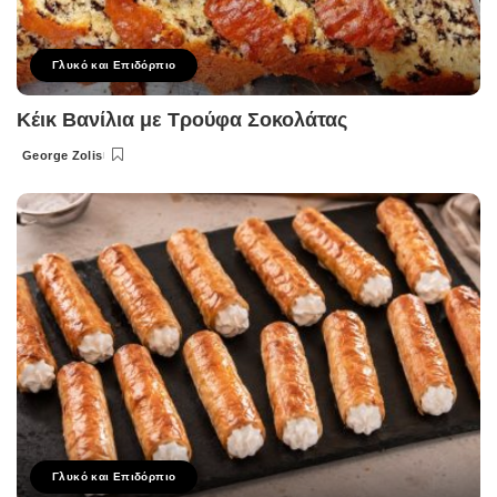
Γλυκό και Επιδόρπιο
Κέικ Βανίλια με Τρούφα Σοκολάτας
George Zolis
Posted
by
Γλυκό και Επιδόρπιο