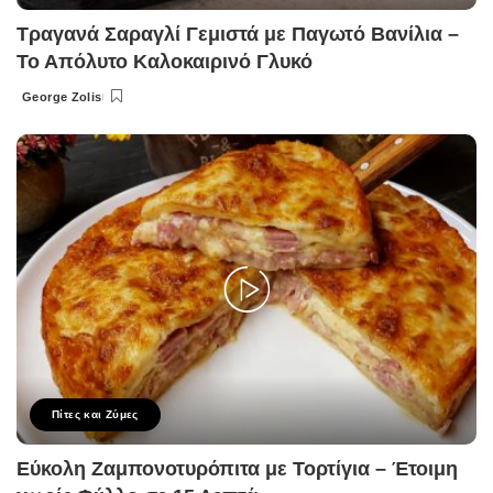
Τραγανά Σαραγλί Γεμιστά με Παγωτό Βανίλια –
Το Απόλυτο Καλοκαιρινό Γλυκό
George Zolis
Posted
by
Πίτες και Ζύμες
Εύκολη Ζαμπονοτυρόπιτα με Τορτίγια – Έτοιμη