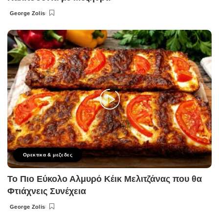
George Zolis
Posted
by
Ορεκτικα & μεζεδες
Το Πιο Εύκολο Αλμυρό Κέικ Μελιτζάνας που θα
Φτιάχνεις Συνέχεια
George Zolis
Posted