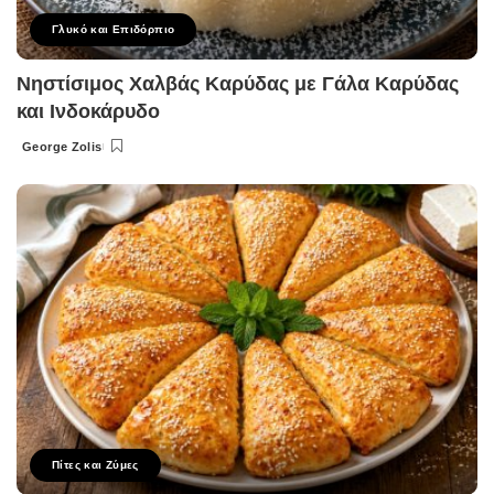
Γλυκό και Επιδόρπιο
Νηστίσιμος Χαλβάς Καρύδας με Γάλα Καρύδας
και Ινδοκάρυδο
George Zolis
Posted
by
Πίτες και Ζύμες