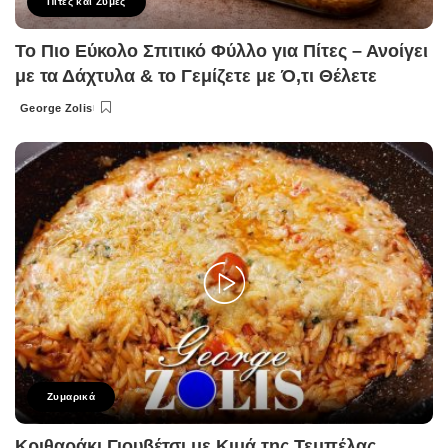
Πίτες και Ζύμες
Το Πιο Εύκολο Σπιτικό Φύλλο για Πίτες – Ανοίγει
με τα Δάχτυλα & το Γεμίζετε με Ό,τι Θέλετε
George Zolis
Posted
by
Ζυμαρικά
Κριθαράκι Γιουβέτσι με Κιμά της Τεμπέλας