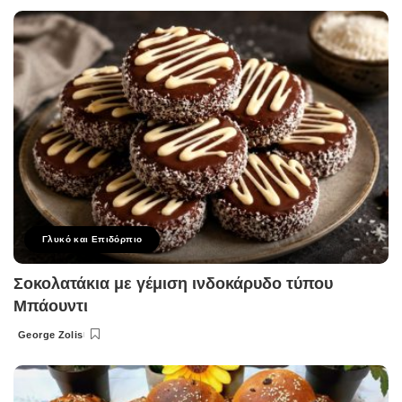
by
Γλυκό και Επιδόρπιο
Σοκολατάκια με γέμιση ινδοκάρυδο τύπου
Μπάουντι
George Zolis
Posted
by