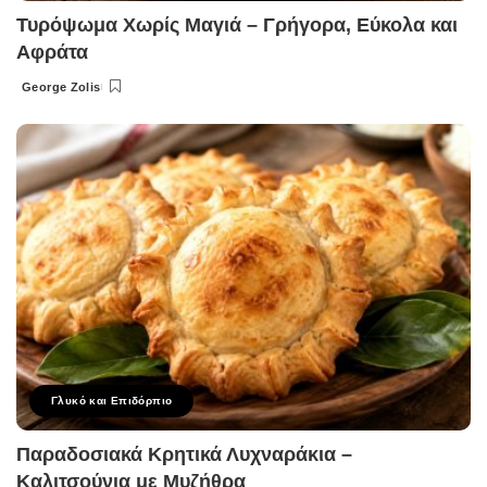
Τυρόψωμα Χωρίς Μαγιά – Γρήγορα, Εύκολα και
Αφράτα
George Zolis
Posted
by
Γλυκό και Επιδόρπιο
Παραδοσιακά Κρητικά Λυχναράκια –
Καλιτσούνια με Μυζήθρα