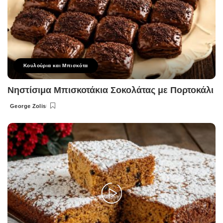
Κουλούρια και Μπισκότα
Νηστίσιμα Μπισκοτάκια Σοκολάτας με Πορτοκάλι
George Zolis
Posted
by