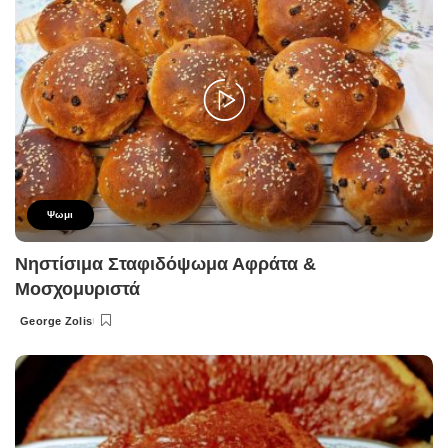
Ψωμι
Νηστίσιμα Σταφιδόψωμα Αφράτα &
Μοσχομυριστά
George Zolis
Posted
by