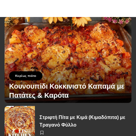
Κυρίως πιάτο
Κουνουπίδι Κοκκινιστό Καπαμά με
Πατάτες & Καρότα
George Zolis
2 Ιουνίου 2026
Posted
by
Στριφτή Πίτα με Κιμά (Κιμαδόπιτα) με
Τραγανό Φύλλο