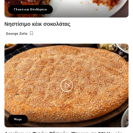
Γλυκό και Επιδόρπιο
Νηστίσιμο κέικ σοκολάτας
George Zolis
Posted
by
Ψωμι