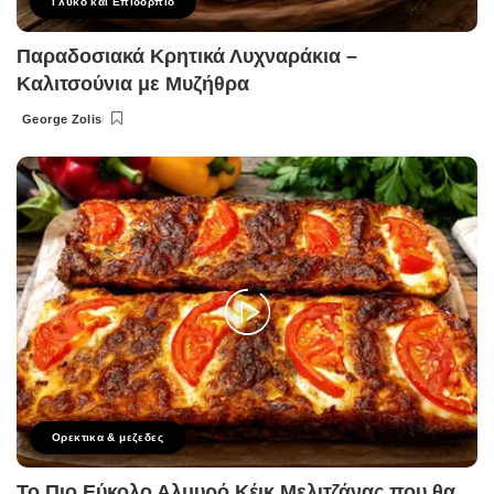
Γλυκό και Επιδόρπιο
Παραδοσιακά Κρητικά Λυχναράκια –
Καλιτσούνια με Μυζήθρα
George Zolis
Posted
by
Ορεκτικα & μεζεδες
Το Πιο Εύκολο Αλμυρό Κέικ Μελιτζάνας που θα