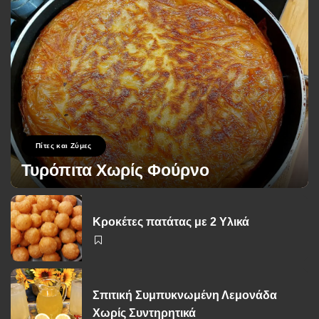
Πίτες και Ζύμες
Τυρόπιτα Χωρίς Φούρνο
George Zolis
17 Σεπτεμβρίου 2024
Posted
by
Κροκέτες πατάτας με 2 Υλικά
Σπιτική Συμπυκνωμένη Λεμονάδα
Χωρίς Συντηρητικά