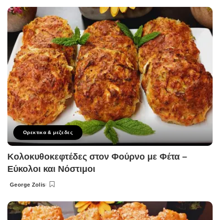
by
Ορεκτικα & μεζεδες
Κολοκυθοκεφτέδες στον Φούρνο με Φέτα –
Εύκολοι και Νόστιμοι
George Zolis
Posted
by