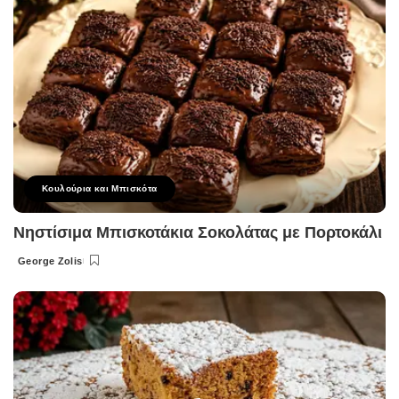
Κουλούρια και Μπισκότα
Νηστίσιμα Μπισκοτάκια Σοκολάτας με Πορτοκάλι
George Zolis
Posted
by