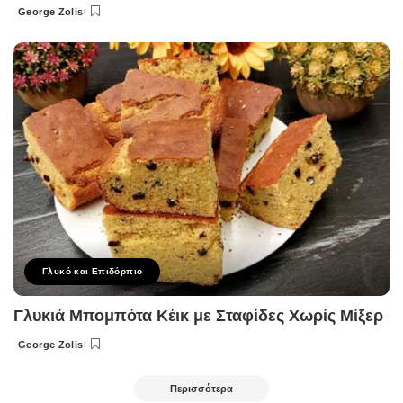
George Zolis
Posted
by
Γλυκό και Επιδόρπιο
Γλυκιά Μπομπότα Κέικ με Σταφίδες Χωρίς Μίξερ
George Zolis
Posted
by
Περισσότερα