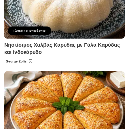
Γλυκό και Επιδόρπιο
Νηστίσιμος Χαλβάς Καρύδας με Γάλα Καρύδας
και Ινδοκάρυδο
George Zolis
Posted
by