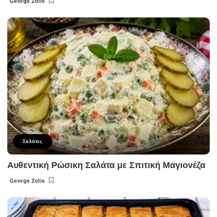
George Zolis
Posted
by
Σαλάτες
Αυθεντική Ρώσικη Σαλάτα με Σπιτική Μαγιονέζα
George Zolis
Posted
by