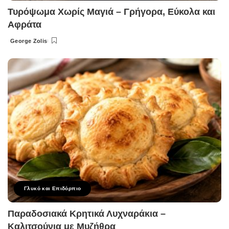
Τυρόψωμα Χωρίς Μαγιά – Γρήγορα, Εύκολα και
Αφράτα
George Zolis
Posted
by
Γλυκό και Επιδόρπιο
Παραδοσιακά Κρητικά Λυχναράκια –
Καλιτσούνια με Μυζήθρα