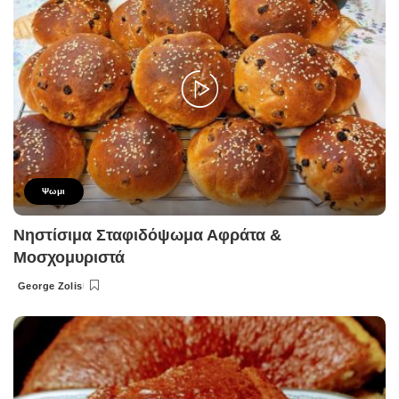
Ψωμι
Νηστίσιμα Σταφιδόψωμα Αφράτα &
Μοσχομυριστά
George Zolis
Posted
by