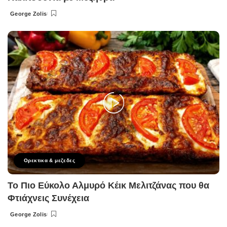
George Zolis
Posted
by
Ορεκτικα & μεζεδες
Το Πιο Εύκολο Αλμυρό Κέικ Μελιτζάνας που θα
Φτιάχνεις Συνέχεια
George Zolis
Posted