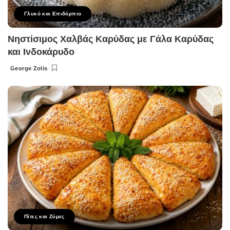
Γλυκό και Επιδόρπιο
Νηστίσιμος Χαλβάς Καρύδας με Γάλα Καρύδας
και Ινδοκάρυδο
George Zolis
Posted
by
Πίτες και Ζύμες