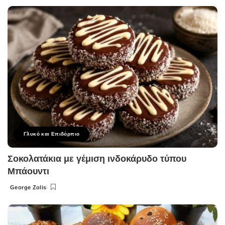
by
Γλυκό και Επιδόρπιο
Σοκολατάκια με γέμιση ινδοκάρυδο τύπου
Μπάουντι
George Zolis
Posted
by