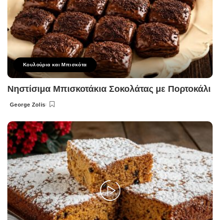
Κουλούρια και Μπισκότα
Νηστίσιμα Μπισκοτάκια Σοκολάτας με Πορτοκάλι
George Zolis
Posted
by