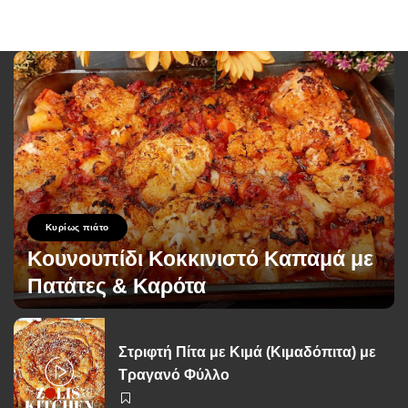
Κυρίως πιάτο
Κουνουπίδι Κοκκινιστό Καπαμά με
Πατάτες & Καρότα
George Zolis
2 Ιουνίου 2026
Posted
by
Στριφτή Πίτα με Κιμά (Κιμαδόπιτα) με
Τραγανό Φύλλο