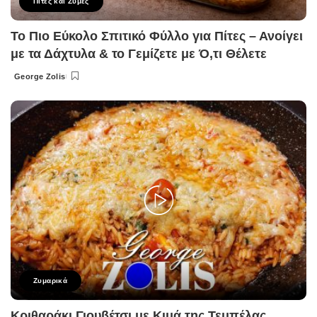
Πίτες και Ζύμες
Το Πιο Εύκολο Σπιτικό Φύλλο για Πίτες – Ανοίγει
με τα Δάχτυλα & το Γεμίζετε με Ό,τι Θέλετε
George Zolis
Posted
by
Ζυμαρικά
Κριθαράκι Γιουβέτσι με Κιμά της Τεμπέλας