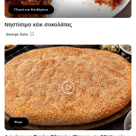
Γλυκό και Επιδόρπιο
Νηστίσιμο κέικ σοκολάτας
George Zolis
Posted
by
Ψωμι