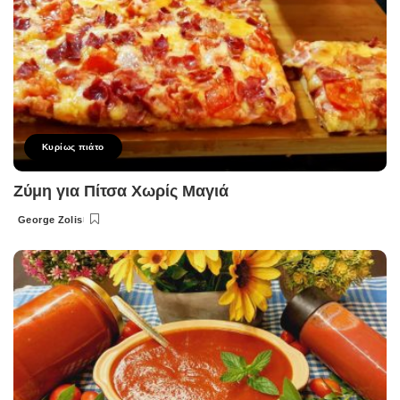
Κυρίως πιάτο
Ζύμη για Πίτσα Χωρίς Μαγιά
George Zolis
Posted
by