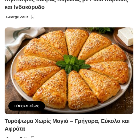
και Ινδοκάρυδο
George Zolis
Posted
by
Πίτες και Ζύμες
Τυρόψωμα Χωρίς Μαγιά – Γρήγορα, Εύκολα και
Αφράτα