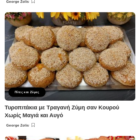
George Zolis
Posted
by
Πίτες και Ζύμες
Τυροπιτάκια με Τραγανή Ζύμη σαν Κουρού
Χωρίς Μαγιά και Αυγό
George Zolis
Posted
by