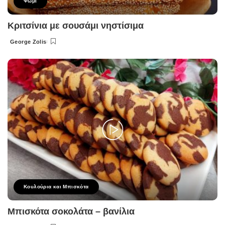
Ψωμι
Κριτσίνια με σουσάμι νηστίσιμα
George Zolis
Posted
by
Κουλούρια και Μπισκότα
Μπισκότα σοκολάτα – βανίλια