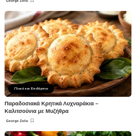
George Zolis
Posted
by
Γλυκό και Επιδόρπιο
Παραδοσιακά Κρητικά Λυχναράκια –
Καλιτσούνια με Μυζήθρα
George Zolis
Posted
by