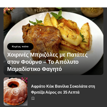
Κυρίως πιάτο
Χοιρινές Μπριζόλες με Πατάτες
στον Φούρνο – Το Απόλυτο
Μαμαδίστικο Φαγητό
George Zolis
15 Ιουνίου 2026
Posted
by
Αφράτο Κέικ Βανίλια Σοκολάτα στη
Φριτέζα Αέρος σε 35 Λεπτά