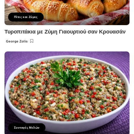
Πίτες και Ζύμες
Τυροπιτάκια με Ζύμη Γιαουρτιού σαν Κρουασάν
George Zolis
Posted
by
Συνταγές Μελών