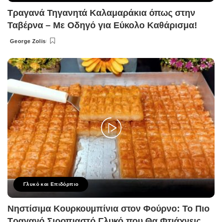
Τραγανά Τηγανητά Καλαμαράκια όπως στην
Ταβέρνα – Με Οδηγό για Εύκολο Καθάρισμα!
George Zolis
Posted
by
Γλυκό και Επιδόρπιο
Νηστίσιμα Κουρκουμπίνια στον Φούρνο: Το Πιο
Τραγανό Σιροπιαστό Γλυκό που Θα Φτιάχνεις