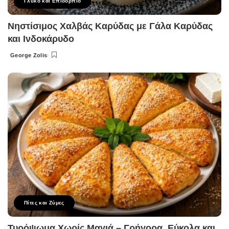
Γλυκό και Επιδόρπιο
Νηστίσιμος Χαλβάς Καρύδας με Γάλα Καρύδας
και Ινδοκάρυδο
George Zolis
Posted
by
Πίτες και Ζύμες
Τυρόψωμα Χωρίς Μαγιά – Γρήγορα, Εύκολα και