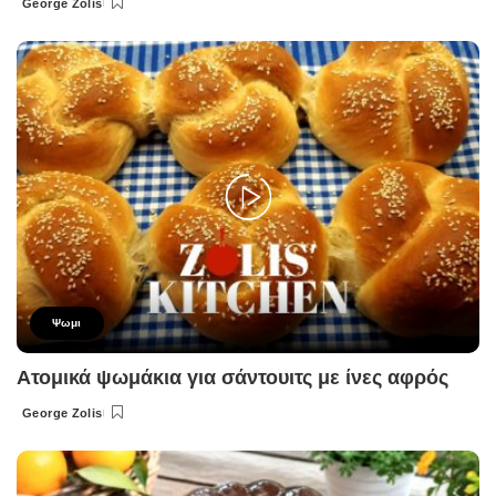
George Zolis
Posted
by
Ψωμι
Ατομικά ψωμάκια για σάντουιτς με ίνες αφρός
George Zolis
Posted
by