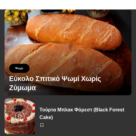
Ψωμι
Εύκολο Σπιτικό Ψωμί Χωρίς
Ζύμωμα
George Zolis
26 Ιουνίου 2026
Posted
by
Τούρτα Μπλακ Φόρεστ (Black Forest
Cake)