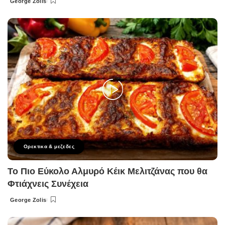
George Zolis
Posted
by
Ορεκτικα & μεζεδες
Το Πιο Εύκολο Αλμυρό Κέικ Μελιτζάνας που θα
Φτιάχνεις Συνέχεια
George Zolis
Posted
by