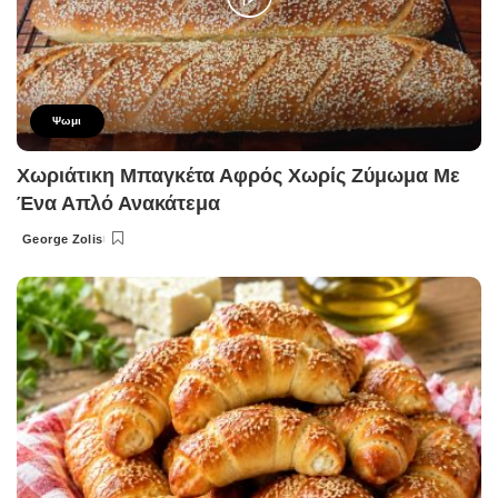
Ψωμι
Χωριάτικη Μπαγκέτα Αφρός Χωρίς Ζύμωμα Με
Ένα Απλό Ανακάτεμα
George Zolis
Posted
by