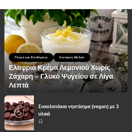
Γλυκό και Επιδόρπιο
Συνταγές Μελών
Ελαφριά Κρέμα Λεμονιού Χωρίς
Ζάχαρη – Γλυκό Ψυγείου σε Λίγα
Λεπτά
George Zolis
1 Ιουλίου 2026
Posted
by
Σοκολατάκια νηστίσιμα (vegan) με 3
υλικά