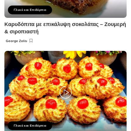
Γλυκό και Επιδόρπιο
Καρυδόπιτα με επικάλυψη σοκολάτας – Ζουμερή
& σιροπιαστή
George Zolis
Posted
by
Γλυκό και Επιδόρπιο