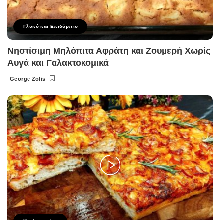
Γλυκό και Επιδόρπιο
Νηστίσιμη Μηλόπιτα Αφράτη και Ζουμερή Χωρίς
Αυγά και Γαλακτοκομικά
George Zolis
Posted
by