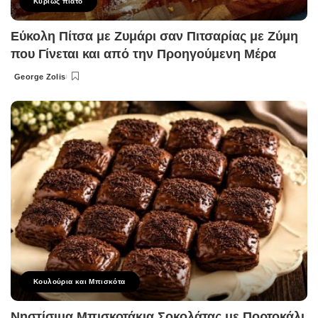
Κυρίως πιάτο
Εύκολη Πίτσα με Ζυμάρι σαν Πιτσαρίας με Ζύμη
που Γίνεται και από την Προηγούμενη Μέρα
George Zolis
Posted
by
Κουλούρια και Μπισκότα
Νηστίσιμα Μπισκοτάκια Σοκολάτας με Πορτοκάλι