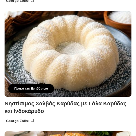
George Zolis
Posted
by
Γλυκό και Επιδόρπιο
Νηστίσιμος Χαλβάς Καρύδας με Γάλα Καρύδας
και Ινδοκάρυδο
George Zolis
Posted
by