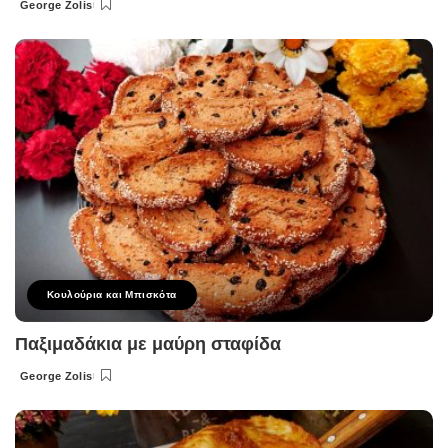
George Zolis
Posted
by
Κουλούρια και Μπισκότα
Παξιμαδάκια με μαύρη σταφίδα
George Zolis
Posted
by