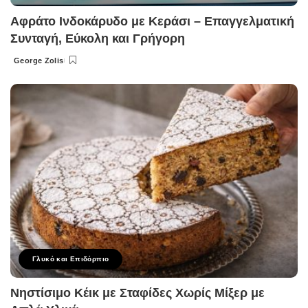
Αφράτο Ινδοκάρυδο με Κεράσι – Επαγγελματική
Συνταγή, Εύκολη και Γρήγορη
George Zolis
Posted
by
Γλυκό και Επιδόρπιο
Νηστίσιμο Κέικ με Σταφίδες Χωρίς Μίξερ με