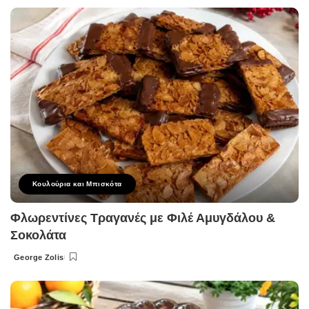
by
Κουλούρια και Μπισκότα
Φλωρεντίνες Τραγανές με Φιλέ Αμυγδάλου &
Σοκολάτα
George Zolis
Posted
by