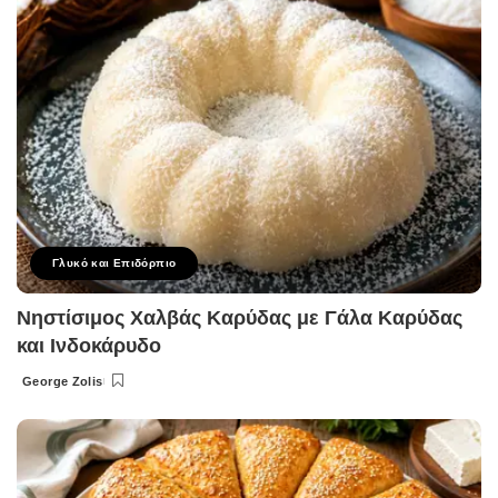
Γλυκό και Επιδόρπιο
Νηστίσιμος Χαλβάς Καρύδας με Γάλα Καρύδας
και Ινδοκάρυδο
George Zolis
Posted
by