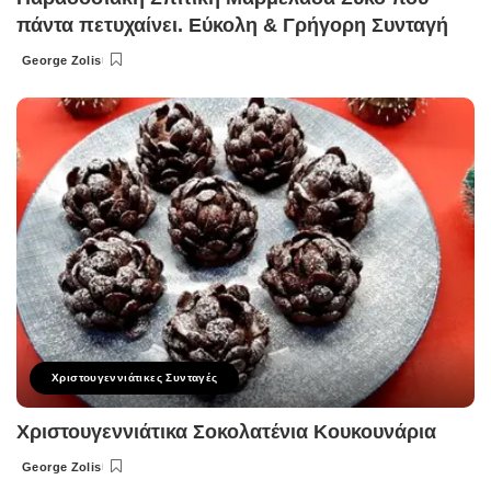
πάντα πετυχαίνει. Εύκολη & Γρήγορη Συνταγή
George Zolis
Posted
by
Χριστουγεννιάτικες Συνταγές
Χριστουγεννιάτικα Σοκολατένια Κουκουνάρια
George Zolis
Posted