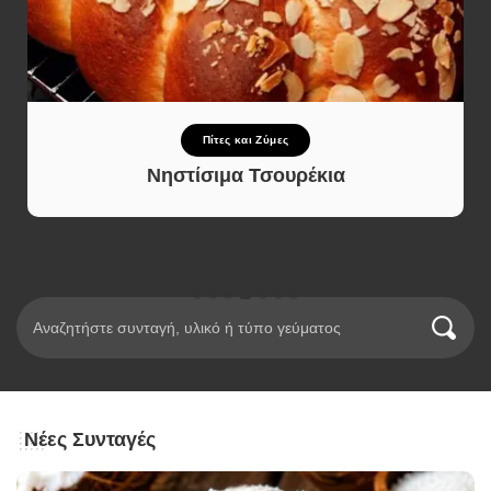
Σάλτσες και Αλοιφές
Σπιτική Τυροκαυτερή σαν της Ταβέρνας –
Πικάντικη & Έτοιμη σε 5 Λεπτά
Νέες Συνταγές