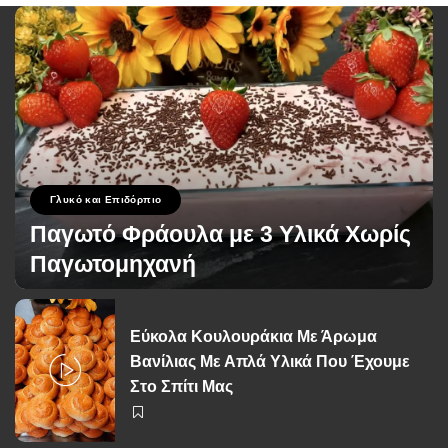
Γλυκό και Επιδόρπιο
Παγωτό Φράουλα με 3 Υλικά Χωρίς
Παγωτομηχανή
George Zolis
22 Μαΐου 2026
Posted
by
Εύκολα Κουλουράκια Με Άρωμα
Βανίλιας Με Απλά Υλικά Που Έχουμε
Στο Σπίτι Μας