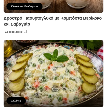
Γλυκό και Επιδόρπιο
Δροσερό Γιαουρτογλυκό με Κομπόστα Βερίκοκο
και Σαβαγιάρ
George Zolis
Posted
by
Σαλάτες