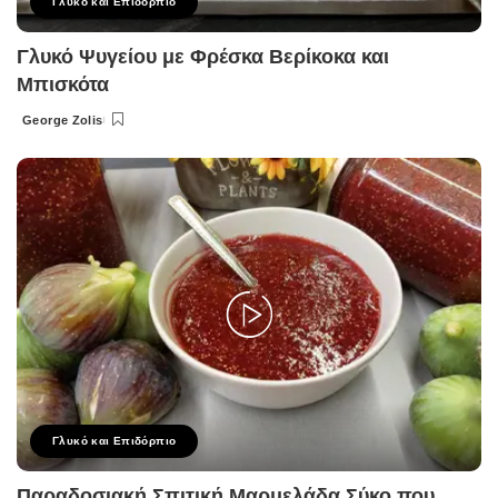
Γλυκό και Επιδόρπιο
Γλυκό Ψυγείου με Φρέσκα Βερίκοκα και
Μπισκότα
George Zolis
Posted
by
Γλυκό και Επιδόρπιο
Παραδοσιακή Σπιτική Μαρμελάδα Σύκο που