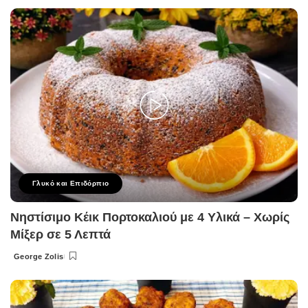
by
Γλυκό και Επιδόρπιο
Νηστίσιμο Κέικ Πορτοκαλιού με 4 Υλικά – Χωρίς
Μίξερ σε 5 Λεπτά
George Zolis
Posted
by