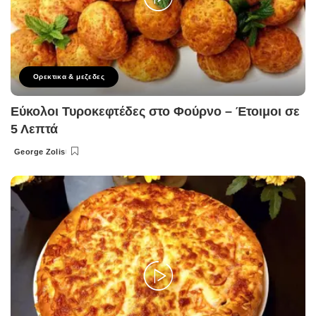
Ορεκτικα & μεζεδες
Εύκολοι Τυροκεφτέδες στο Φούρνο – Έτοιμοι σε
5 Λεπτά
George Zolis
Posted
by