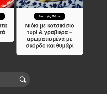
ς
Συνταγές Μελών
ιτα
Νιόκι με κατσικίσιο
Λαγ
τά
τυρί & γραβιέρα –
Χωρίς
αρωματισμένα με
Μέ
σκόρδο και θυμάρι