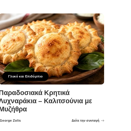
Γλυκό και Επιδόρπιο
Παραδοσιακά Κρητικά
Λυχναράκια – Καλιτσούνια με
Μυζήθρα
George Zolis
Δείτε την συνταγή
Posted
by