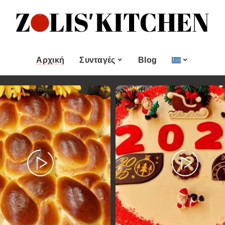
ες
Εποχιακές Συνταγές
& μεζεδες
Χριστουγεννιάτικες
Συνταγές
Αρχική
Συνταγές
Blog
Πασχαλινές Συνταγές
 και
Νηστίσιμες Συνταγές
Κατηγορίες
Εποχιακές Συνταγές
 Επιδόρπιο
Συνταγές για Αγίου
Βαλεντίνου
Χυμοί
Ορεκτικα & μεζεδες
Χριστουγεννιάτικες
Θαλασσινά
Συνταγές
Ψωμι
αι Αλοιφές
Πασχαλινές Συνταγές
Κουλούρια και
άτο
Μπισκότα
Νηστίσιμες Συνταγές
Γλυκό και Επιδόρπιο
Συνταγές για Αγίου
Βαλεντίνου
Ποτά και Χυμοί
Ζύμες
Ψάρι και Θαλασσινά
Σάλτσες και Αλοιφές