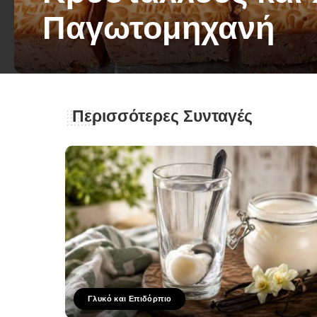
Παγωτομηχανή
George Zolis
13 Ιουλίου 2025
Posted
by
Περισσότερες Συνταγές
Γλυκό και Επιδόρπιο