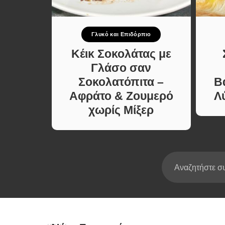
Σούπες κα
Κατσαρόλ
πιο
Γλυκό και Επιδόρπιο
Χορτοφαγι
Συνταγές
πιτική
Κέικ Σοκολάτας με
κο που
Γλάσο σαν
ίνει.
Σοκολατόπιτα –
Β
ήγορη
Αφράτο & Ζουμερό
Λ
χωρίς Μίξερ