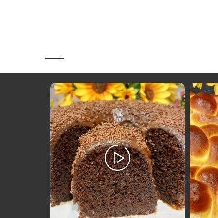
Κατηγορί
Ορεκτικα 
Ψωμι
Κουλούρια
Μπισκότα
Γλυκό και
Ποτά και 
Ψάρι και 
Σάλτσες κ
Κυρίως πι
Κρέας
Ζυμαρικά
Πίτες και 
Σαλάτες
Σνακ