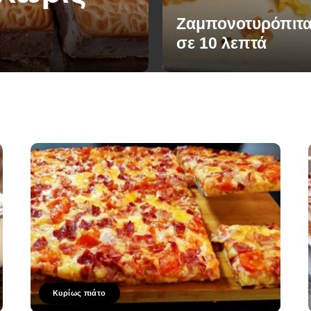
Ζαμπονοτυρόπιτα
σε 10 λεπτά
Κυρίως πιάτο