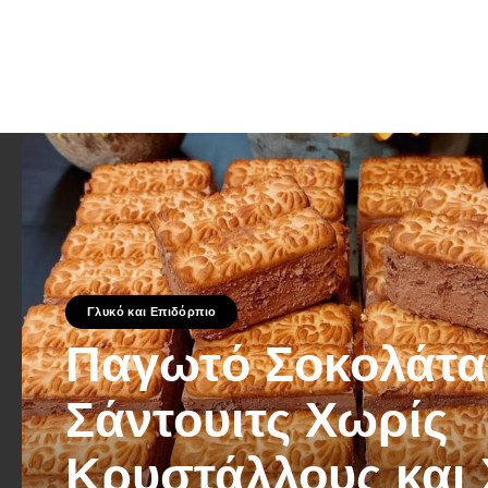
Γλυκό και Επιδόρπιο
Παγωτό Σοκολάτα
Σάντουιτς Χωρίς
Κρυστάλλους και