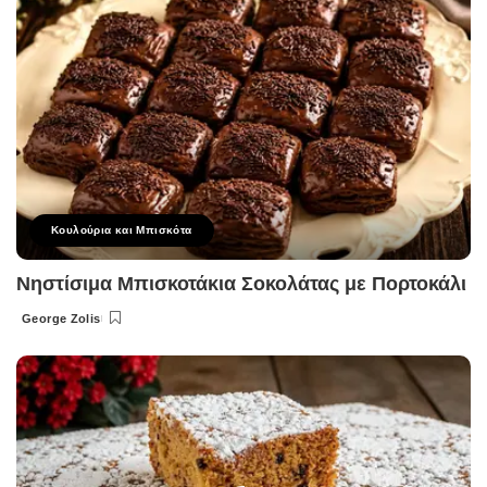
Κουλούρια και Μπισκότα
Νηστίσιμα Μπισκοτάκια Σοκολάτας με Πορτοκάλι
George Zolis
Posted
by