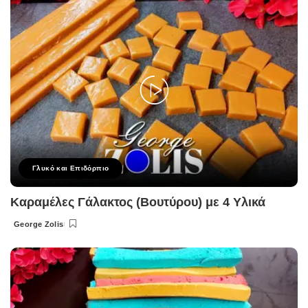
Γλυκό και Επιδόρπιο
Καραμέλες Γάλακτος (Βουτύρου) με 4 Υλικά
George Zolis
Posted
by