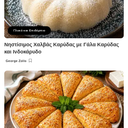
Γλυκό και Επιδόρπιο
Νηστίσιμος Χαλβάς Καρύδας με Γάλα Καρύδας
και Ινδοκάρυδο
George Zolis
Posted
by