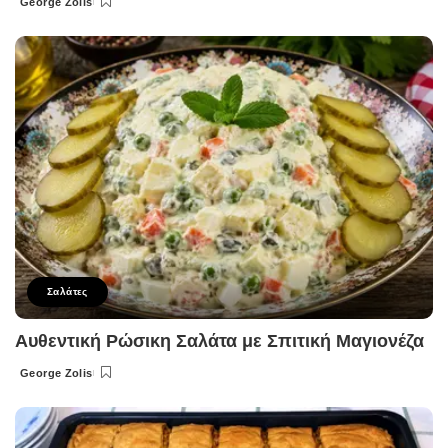
George Zolis
Posted
by
Σαλάτες
Αυθεντική Ρώσικη Σαλάτα με Σπιτική Μαγιονέζα
George Zolis
Posted
by