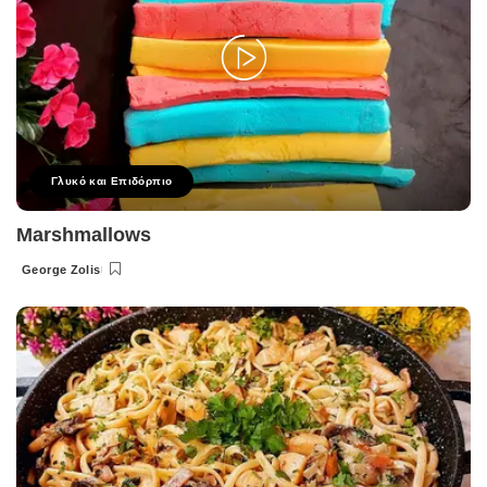
Γλυκό και Επιδόρπιο
Marshmallows
George Zolis
Posted
by