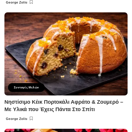
George Zolis
Posted
by
Συνταγές Μελών
Νηστίσιμο Κέικ Πορτοκάλι Αφράτο & Ζουμερό –
Με Υλικά που Έχεις Πάντα Στο Σπίτι
George Zolis
Posted
by