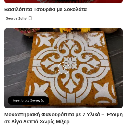
Βασιλόπιτα Τσουρέκι με Σοκολάτα
George Zolis
Posted
by
Νηστίσιμες Συνταγές
Μοναστηριακή Φανουρόπιτα με 7 Υλικά – Έτοιμη
σε Λίγα Λεπτά Χωρίς Μίξερ