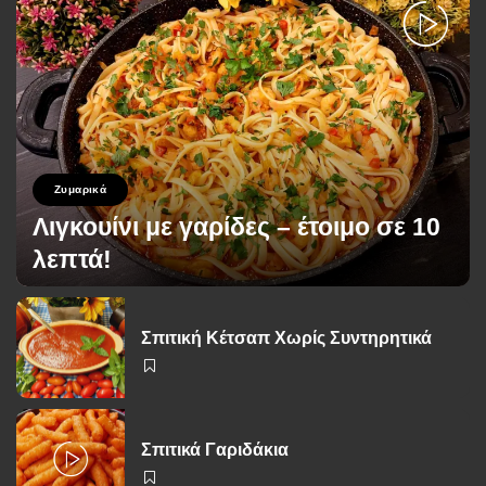
Ζυμαρικά
Λιγκουίνι με γαρίδες – έτοιμο σε 10
λεπτά!
George Zolis
26 Νοεμβρίου 2025
Posted
by
Σπιτική Κέτσαπ Χωρίς Συντηρητικά
Σπιτικά Γαριδάκια