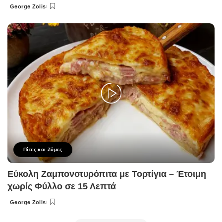
George Zolis
Posted
by
Πίτες και Ζύμες
Εύκολη Ζαμπονοτυρόπιτα με Τορτίγια – Έτοιμη
χωρίς Φύλλο σε 15 Λεπτά
George Zolis
Posted
by