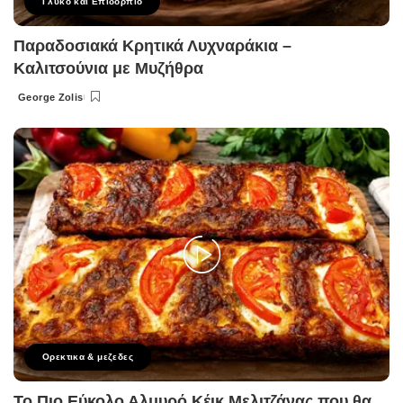
Γλυκό και Επιδόρπιο
Παραδοσιακά Κρητικά Λυχναράκια –
Καλιτσούνια με Μυζήθρα
George Zolis
Posted
by
Ορεκτικα & μεζεδες
Το Πιο Εύκολο Αλμυρό Κέικ Μελιτζάνας που θα