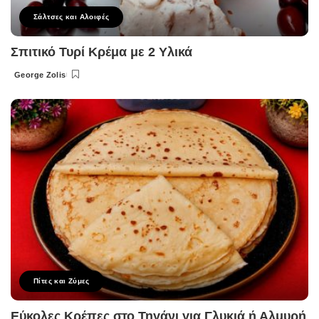
Σάλτσες και Αλοιφές
Σπιτικό Τυρί Κρέμα με 2 Υλικά
George Zolis
Posted
by
Πίτες και Ζύμες
Εύκολες Κρέπες στο Τηγάνι για Γλυκιά ή Αλμυρή