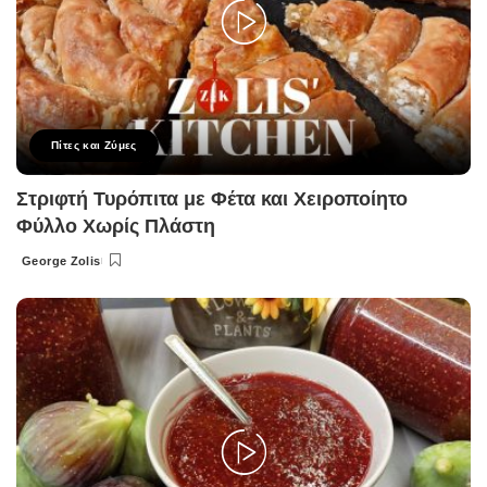
Πίτες και Ζύμες
Στριφτή Τυρόπιτα με Φέτα και Χειροποίητο
Φύλλο Χωρίς Πλάστη
George Zolis
Posted
by