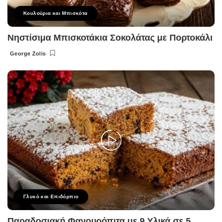
Κουλούρια και Μπισκότα
Νηστίσιμα Μπισκοτάκια Σοκολάτας με Πορτοκάλι
George Zolis
Posted
by
Γλυκό και Επιδόρπιο
Παραδοσιακή Φανουρόπιτα με 9 Υλικά σε 5