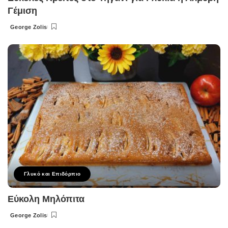
Γέμιση
George Zolis
Posted
by
Γλυκό και Επιδόρπιο
Εύκολη Μηλόπιτα
George Zolis
Posted