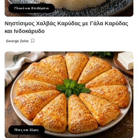
Γλυκό και Επιδόρπιο
Νηστίσιμος Χαλβάς Καρύδας με Γάλα Καρύδας
και Ινδοκάρυδο
George Zolis
Posted
by
Πίτες και Ζύμες