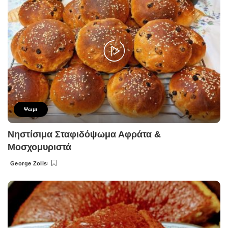
Ψωμι
Νηστίσιμα Σταφιδόψωμα Αφράτα &
Μοσχομυριστά
George Zolis
Posted
by