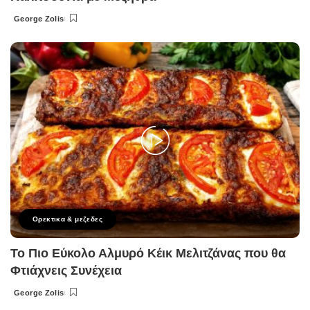
George Zolis
Posted
by
Ορεκτικα & μεζεδες
Το Πιο Εύκολο Αλμυρό Κέικ Μελιτζάνας που θα
Φτιάχνεις Συνέχεια
George Zolis
Posted