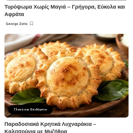
Τυρόψωμα Χωρίς Μαγιά – Γρήγορα, Εύκολα και
Αφράτα
George Zolis
Posted
by
Γλυκό και Επιδόρπιο
Παραδοσιακά Κρητικά Λυχναράκια –
Καλιτσούνια με Μυζήθρα