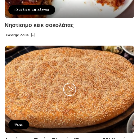
Γλυκό και Επιδόρπιο
Νηστίσιμο κέικ σοκολάτας
George Zolis
Posted
by
Ψωμι