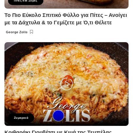
Πίτες και Ζύμες
Το Πιο Εύκολο Σπιτικό Φύλλο για Πίτες – Ανοίγει
με τα Δάχτυλα & το Γεμίζετε με Ό,τι Θέλετε
George Zolis
Posted
by
Ζυμαρικά
Κριθαράκι Γιουβέτσι με Κιμά της Τεμπέλας