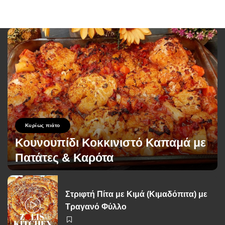
Κυρίως πιάτο
Κουνουπίδι Κοκκινιστό Καπαμά με
Πατάτες & Καρότα
George Zolis
2 Ιουνίου 2026
Posted
by
Στριφτή Πίτα με Κιμά (Κιμαδόπιτα) με
Τραγανό Φύλλο