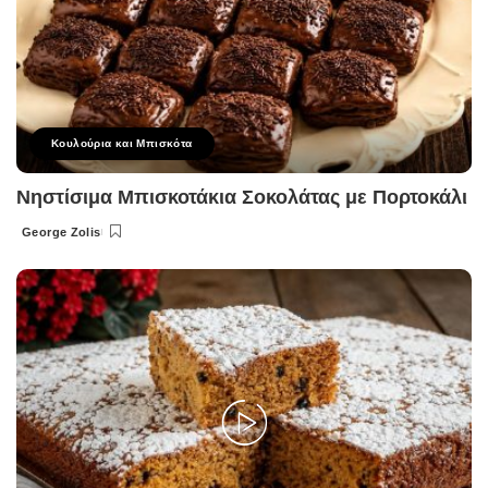
Κουλούρια και Μπισκότα
Νηστίσιμα Μπισκοτάκια Σοκολάτας με Πορτοκάλι
George Zolis
Posted
by