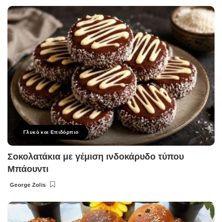
by
Γλυκό και Επιδόρπιο
Σοκολατάκια με γέμιση ινδοκάρυδο τύπου
Μπάουντι
George Zolis
Posted
by