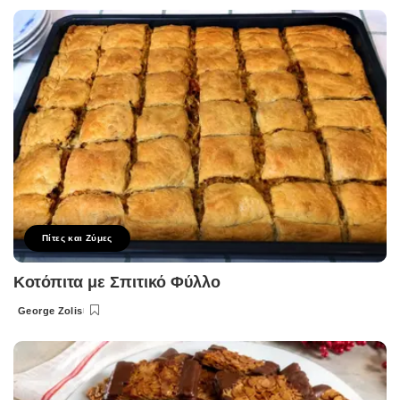
by
Πίτες και Ζύμες
Κοτόπιτα με Σπιτικό Φύλλο
George Zolis
Posted
by