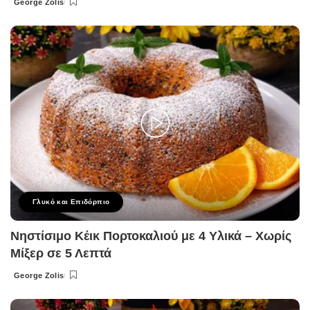
George Zolis
Posted
by
Γλυκό και Επιδόρπιο
Νηστίσιμο Κέικ Πορτοκαλιού με 4 Υλικά – Χωρίς
Μίξερ σε 5 Λεπτά
George Zolis
Posted
by