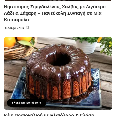
Νηστίσιμος Σιμιγδαλένιος Χαλβάς με Λιγότερο
Λάδι & Ζάχαρη – Πανεύκολη Συνταγή σε Μία
Κατσαρόλα
George Zolis
Posted
by
Γλυκό και Επιδόρπιο
Κέικ Πορτοκαλιού με Ελαιόλαδο & Γλάσο