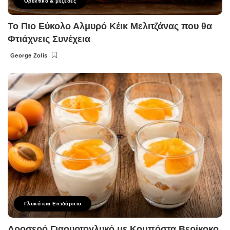
Ορεκτικα & μεζεδες
Το Πιο Εύκολο Αλμυρό Κέικ Μελιτζάνας που θα
Φτιάχνεις Συνέχεια
George Zolis
Posted
by
Γλυκό και Επιδόρπιο
Δροσερό Γιαουρτογλυκό με Κομπόστα Βερίκοκο