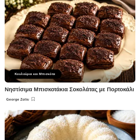
Κουλούρια και Μπισκότα
Νηστίσιμα Μπισκοτάκια Σοκολάτας με Πορτοκάλι
George Zolis
Posted
by