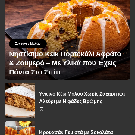
Συνταγές Μελών
Νηστίσιμο Κέικ Πορτοκάλι Αφράτο
& Ζουμερό – Με Υλικά που Έχεις
Πάντα Στο Σπίτι
George Zolis
20 Μαρτίου 2026
Posted
by
Υγιεινό Κέικ Μήλου Χωρίς Ζάχαρη και
Αλεύρι με Νιφάδες Βρώμης
Κρουασάν Γεμιστά με Σοκολάτα –