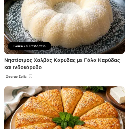
Γλυκό και Επιδόρπιο
Νηστίσιμος Χαλβάς Καρύδας με Γάλα Καρύδας
και Ινδοκάρυδο
George Zolis
Posted
by