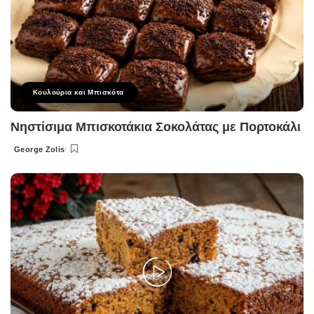
Κουλούρια και Μπισκότα
Νηστίσιμα Μπισκοτάκια Σοκολάτας με Πορτοκάλι
George Zolis
Posted
by