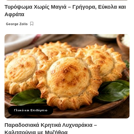
Τυρόψωμα Χωρίς Μαγιά – Γρήγορα, Εύκολα και
Αφράτα
George Zolis
Posted
by
Γλυκό και Επιδόρπιο
Παραδοσιακά Κρητικά Λυχναράκια –
Καλιτσούνια με Μυζήθρα