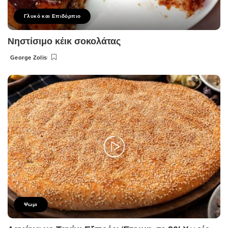
Γλυκό και Επιδόρπιο
Νηστίσιμο κέικ σοκολάτας
George Zolis
Posted
by
Ψωμι