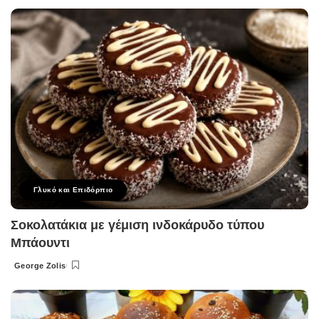
by
Γλυκό και Επιδόρπιο
Σοκολατάκια με γέμιση ινδοκάρυδο τύπου
Μπάουντι
George Zolis
Posted
by