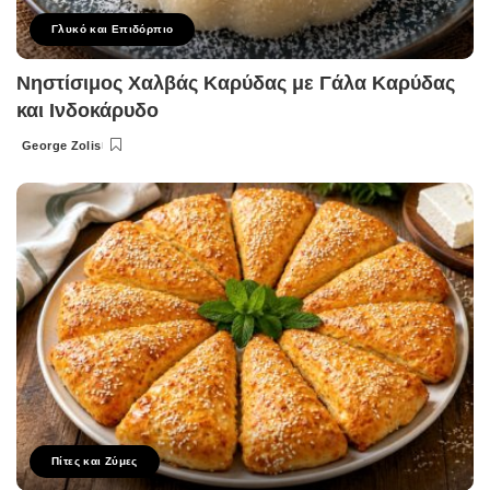
Γλυκό και Επιδόρπιο
Νηστίσιμος Χαλβάς Καρύδας με Γάλα Καρύδας
και Ινδοκάρυδο
George Zolis
Posted
by
Πίτες και Ζύμες