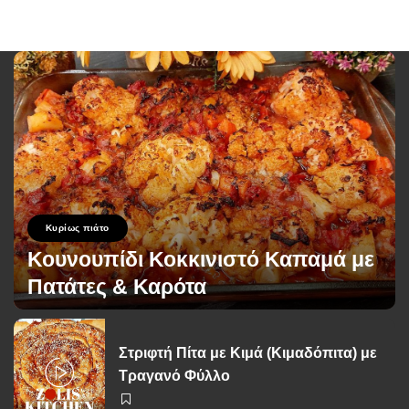
Κυρίως πιάτο
Κουνουπίδι Κοκκινιστό Καπαμά με
Πατάτες & Καρότα
George Zolis
2 Ιουνίου 2026
Posted
by
Στριφτή Πίτα με Κιμά (Κιμαδόπιτα) με
Τραγανό Φύλλο