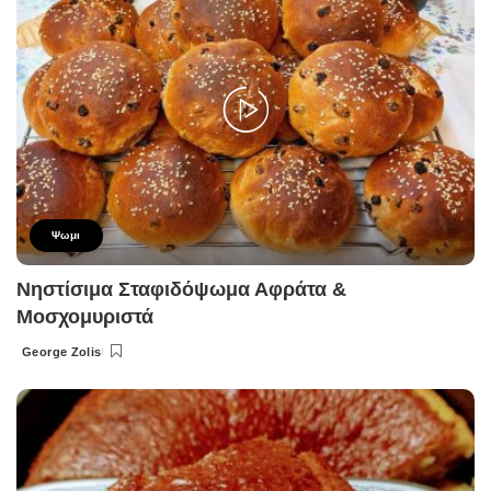
Ψωμι
Νηστίσιμα Σταφιδόψωμα Αφράτα &
Μοσχομυριστά
George Zolis
Posted
by