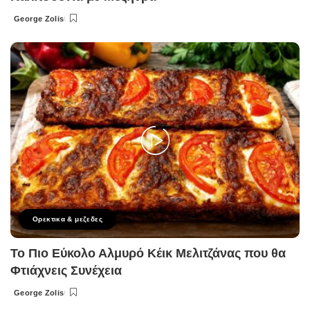
George Zolis
Posted
by
Ορεκτικα & μεζεδες
Το Πιο Εύκολο Αλμυρό Κέικ Μελιτζάνας που θα
Φτιάχνεις Συνέχεια
George Zolis
Posted