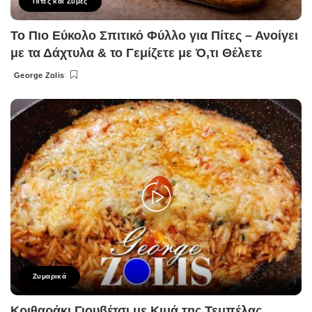
Πίτες και Ζύμες
Το Πιο Εύκολο Σπιτικό Φύλλο για Πίτες – Ανοίγει
με τα Δάχτυλα & το Γεμίζετε με Ό,τι Θέλετε
George Zolis
Posted
by
Ζυμαρικά
Κριθαράκι Γιουβέτσι με Κιμά της Τεμπέλας