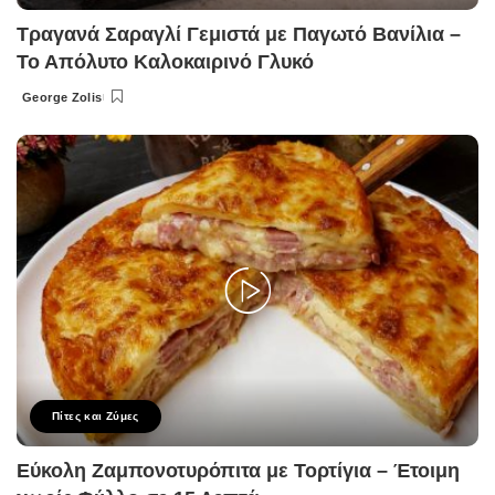
Τραγανά Σαραγλί Γεμιστά με Παγωτό Βανίλια –
Το Απόλυτο Καλοκαιρινό Γλυκό
George Zolis
Posted
by
Πίτες και Ζύμες
Εύκολη Ζαμπονοτυρόπιτα με Τορτίγια – Έτοιμη