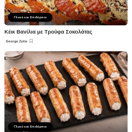
Γλυκό και Επιδόρπιο
Κέικ Βανίλια με Τρούφα Σοκολάτας
George Zolis
Posted
by
Γλυκό και Επιδόρπιο