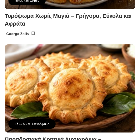
Πίτες και Ζύμες
Τυρόψωμα Χωρίς Μαγιά – Γρήγορα, Εύκολα και
Αφράτα
George Zolis
Posted
by
Γλυκό και Επιδόρπιο
Παραδοσιακά Κρητικά Λυχναράκια –