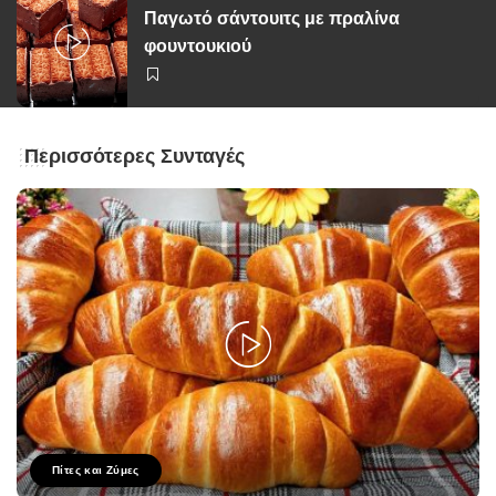
Παγωτό σάντουιτς με πραλίνα
φουντουκιού
Περισσότερες Συνταγές
Πίτες και Ζύμες