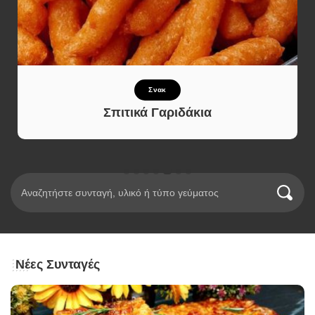
Σνακ
Σπιτικά Γαριδάκια
Νέες Συνταγές