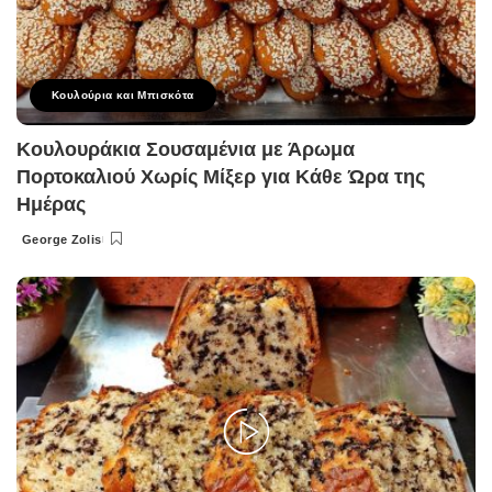
Κουλούρια και Μπισκότα
Κουλουράκια Σουσαμένια με Άρωμα
Πορτοκαλιού Χωρίς Μίξερ για Κάθε Ώρα της
Ημέρας
George Zolis
Posted
by