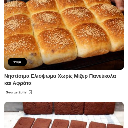
Ψωμι
Νηστίσιμα Ελιόψωμα Χωρίς Μίξερ Πανεύκολα
και Αφράτα
George Zolis
Posted
by