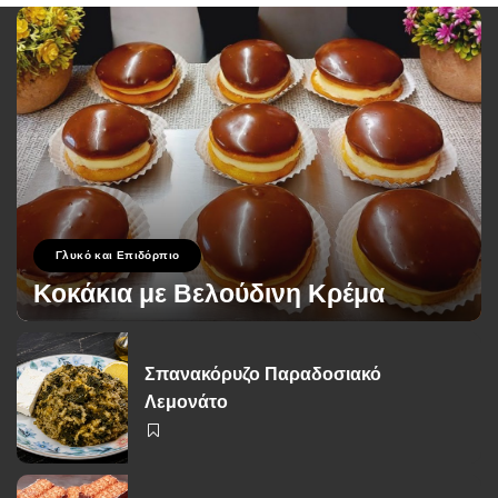
Γλυκό και Επιδόρπιο
Κοκάκια με Βελούδινη Κρέμα
George Zolis
19 Σεπτεμβρίου 2024
Posted
by
Σπανακόρυζο Παραδοσιακό
Λεμονάτο