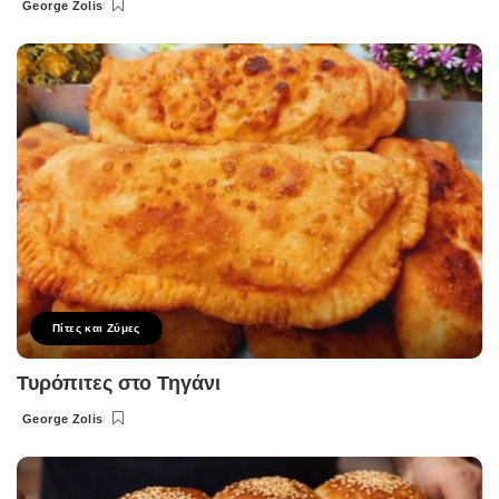
George Zolis
Posted
by
Πίτες και Ζύμες
Τυρόπιτες στο Τηγάνι
George Zolis
Posted
by