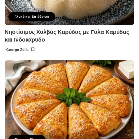
Γλυκό και Επιδόρπιο
Νηστίσιμος Χαλβάς Καρύδας με Γάλα Καρύδας
και Ινδοκάρυδο
George Zolis
Posted
by