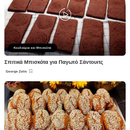
Κουλούρια και Μπισκότα
Σπιτικά Μπισκότα για Παγωτό Σάντουιτς
George Zolis
Posted
by