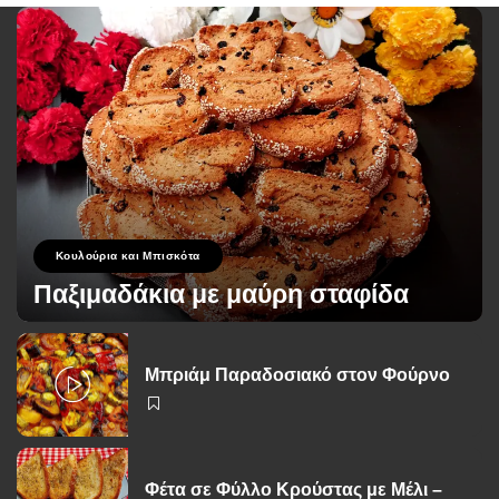
Κουλούρια και Μπισκότα
Παξιμαδάκια με μαύρη σταφίδα
George Zolis
4 Μαρτίου 2023
Posted
by
Μπριάμ Παραδοσιακό στον Φούρνο
Φέτα σε Φύλλο Κρούστας με Μέλι –