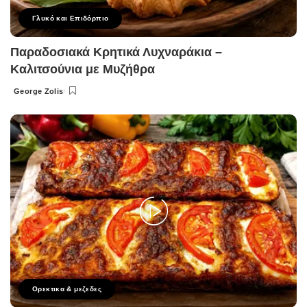
Γλυκό και Επιδόρπιο
Παραδοσιακά Κρητικά Λυχναράκια –
Καλιτσούνια με Μυζήθρα
George Zolis
Posted
by
Ορεκτικα & μεζεδες