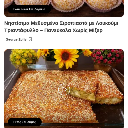
Γλυκό και Επιδόρπιο
Νηστίσιμα Μεθυσμένα Σιροπιαστά με Λουκούμι
Τριαντάφυλλο – Πανεύκολα Χωρίς Μίξερ
George Zolis
Posted
by
Πίτες και Ζύμες