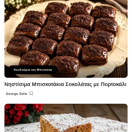
Κουλούρια και Μπισκότα
Νηστίσιμα Μπισκοτάκια Σοκολάτας με Πορτοκάλι
George Zolis
Posted
by