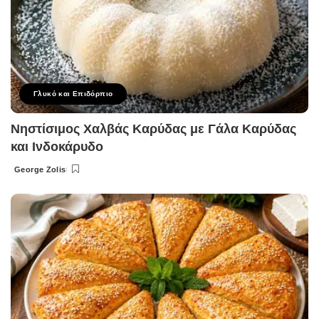
Γλυκό και Επιδόρπιο
Νηστίσιμος Χαλβάς Καρύδας με Γάλα Καρύδας
και Ινδοκάρυδο
George Zolis
Posted
by