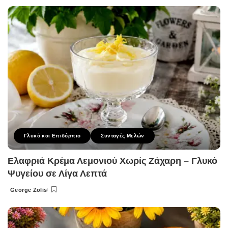
by
Γλυκό και Επιδόρπιο
Συνταγές Μελών
Ελαφριά Κρέμα Λεμονιού Χωρίς Ζάχαρη – Γλυκό
Ψυγείου σε Λίγα Λεπτά
George Zolis
Posted
by