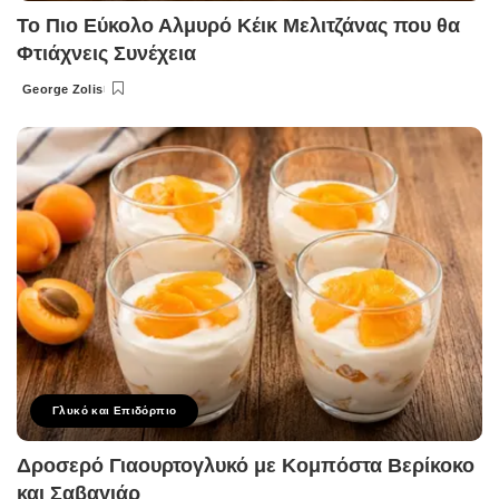
Το Πιο Εύκολο Αλμυρό Κέικ Μελιτζάνας που θα
Φτιάχνεις Συνέχεια
George Zolis
Posted
by
Γλυκό και Επιδόρπιο
Δροσερό Γιαουρτογλυκό με Κομπόστα Βερίκοκο
και Σαβαγιάρ