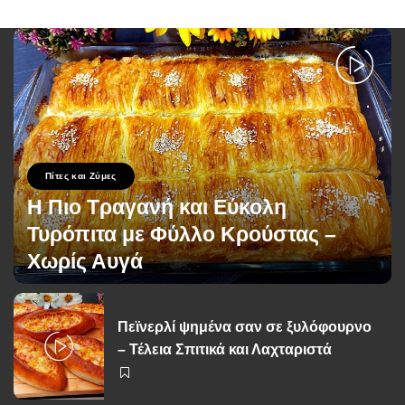
Πίτες και Ζύμες
Η Πιο Τραγανή και Εύκολη
Τυρόπιτα με Φύλλο Κρούστας –
Χωρίς Αυγά
George Zolis
20 Σεπτεμβρίου 2025
Posted
by
Πεϊνερλί ψημένα σαν σε ξυλόφουρνο
– Τέλεια Σπιτικά και Λαχταριστά