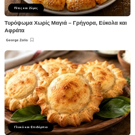
Πίτες και Ζύμες
Τυρόψωμα Χωρίς Μαγιά – Γρήγορα, Εύκολα και
Αφράτα
George Zolis
Posted
by
Γλυκό και Επιδόρπιο