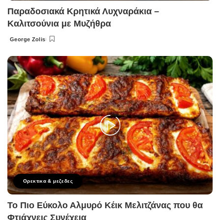
Παραδοσιακά Κρητικά Λυχναράκια –
Καλιτσούνια με Μυζήθρα
George Zolis
Posted
by
Ορεκτικα & μεζεδες
Το Πιο Εύκολο Αλμυρό Κέικ Μελιτζάνας που θα
Φτιάχνεις Συνέχεια