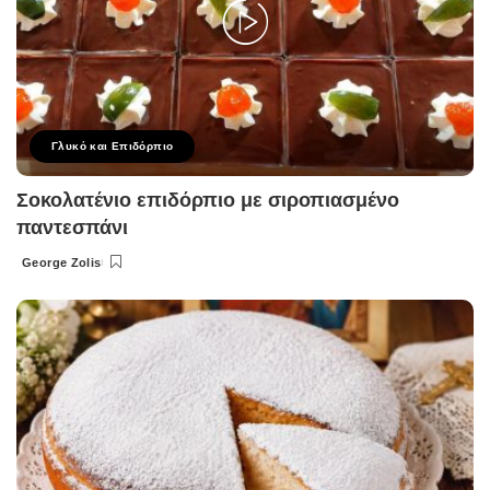
Γλυκό και Επιδόρπιο
Σοκολατένιο επιδόρπιο με σιροπιασμένο
παντεσπάνι
George Zolis
Posted
by