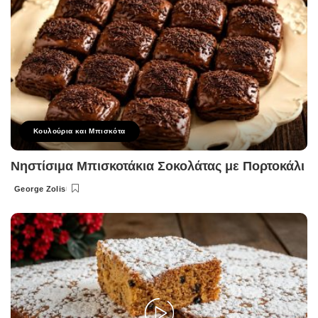
Κουλούρια και Μπισκότα
Νηστίσιμα Μπισκοτάκια Σοκολάτας με Πορτοκάλι
George Zolis
Posted
by