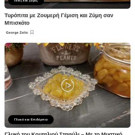
Πίτες και Ζύμες
Τυρόπιτα με Ζουμερή Γέμιση και Ζύμη σαν
Μπισκότο
George Zolis
Posted
by
Γλυκό και Επιδόρπιο
Γλυκό του Κουταλιού Σταφύλι – Με το Μυστικό