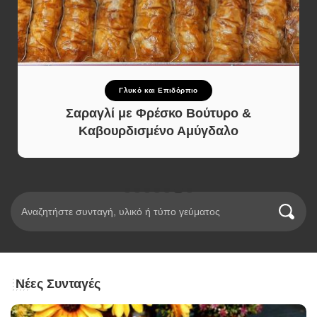
Γλυκό και Επιδόρπιο
Σαραγλί με Φρέσκο Βούτυρο &
Καβουρδισμένο Αμύγδαλο
Νέες Συνταγές