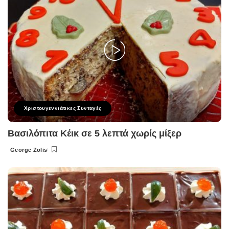
Χριστουγεννιάτικες Συνταγές
Βασιλόπιτα Κέικ σε 5 λεπτά χωρίς μίξερ
George Zolis
Posted
by