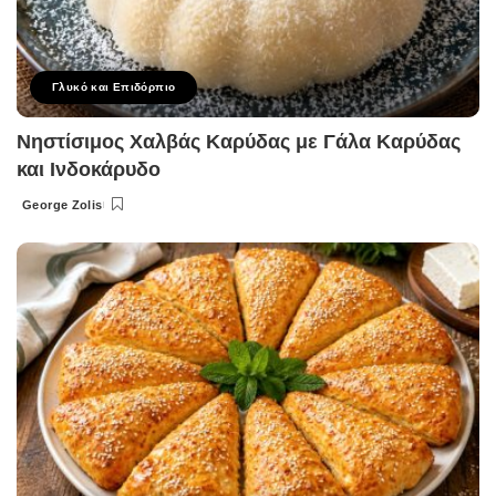
Γλυκό και Επιδόρπιο
Νηστίσιμος Χαλβάς Καρύδας με Γάλα Καρύδας
και Ινδοκάρυδο
George Zolis
Posted
by