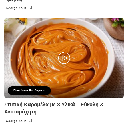
George Zolis
Posted
by
Γλυκό και Επιδόρπιο
Σπιτική Καραμέλα με 3 Υλικά – Εύκολη &
Ακαταμάχητη
George Zolis
Posted