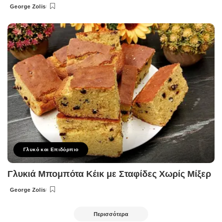
George Zolis
Posted
by
Γλυκό και Επιδόρπιο
Γλυκιά Μπομπότα Κέικ με Σταφίδες Χωρίς Μίξερ
George Zolis
Posted
by
Περισσότερα