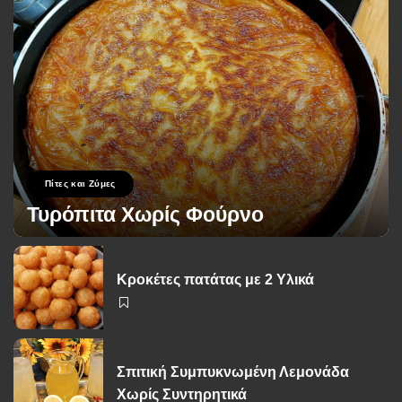
Πίτες και Ζύμες
Τυρόπιτα Χωρίς Φούρνο
George Zolis
17 Σεπτεμβρίου 2024
Posted
by
Κροκέτες πατάτας με 2 Υλικά
Σπιτική Συμπυκνωμένη Λεμονάδα
Χωρίς Συντηρητικά