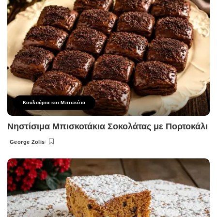
Κουλούρια και Μπισκότα
Νηστίσιμα Μπισκοτάκια Σοκολάτας με Πορτοκάλι
George Zolis
Posted
by