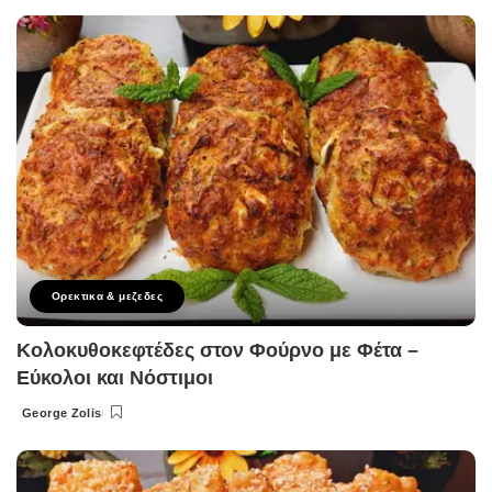
by
Ορεκτικα & μεζεδες
Κολοκυθοκεφτέδες στον Φούρνο με Φέτα –
Εύκολοι και Νόστιμοι
George Zolis
Posted
by