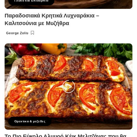
Γλυκό και Επιδόρπιο
Παραδοσιακά Κρητικά Λυχναράκια –
Καλιτσούνια με Μυζήθρα
George Zolis
Posted
by
Ορεκτικα & μεζεδες
Το Πιο Εύκολο Αλμυρό Κέικ Μελιτζάνας που θα