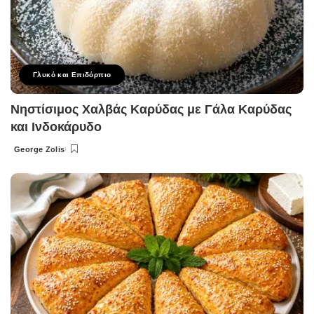
Γλυκό και Επιδόρπιο
Νηστίσιμος Χαλβάς Καρύδας με Γάλα Καρύδας
και Ινδοκάρυδο
George Zolis
Posted
by