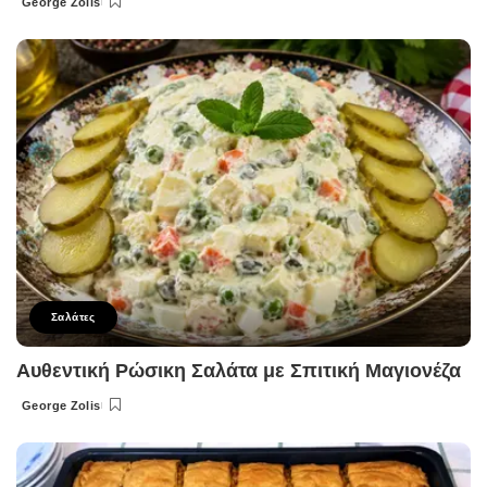
George Zolis
Posted
by
Σαλάτες
Αυθεντική Ρώσικη Σαλάτα με Σπιτική Μαγιονέζα
George Zolis
Posted
by