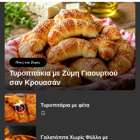
Πίτες και Ζύμες
Τυροπιτάκια με Ζύμη Γιαουρτιού
σαν Κρουασάν
George Zolis
12 Ιουλίου 2026
Posted
by
Τυροπιτάρια με φέτα
Γαλατόπιτα Χωρίς Φύλλο με