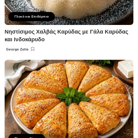
Γλυκό και Επιδόρπιο
Νηστίσιμος Χαλβάς Καρύδας με Γάλα Καρύδας
και Ινδοκάρυδο
George Zolis
Posted
by