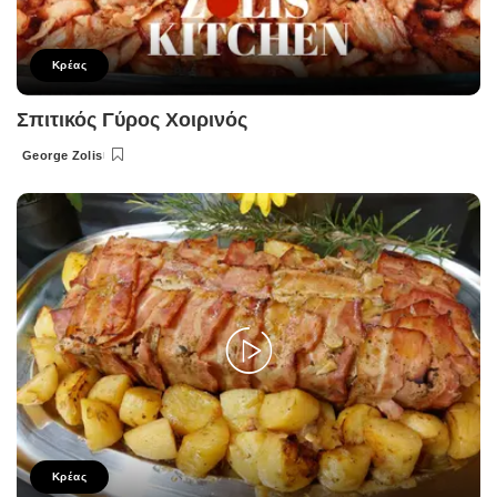
Κρέας
Σπιτικός Γύρος Χοιρινός
George Zolis
Posted
by
Κρέας