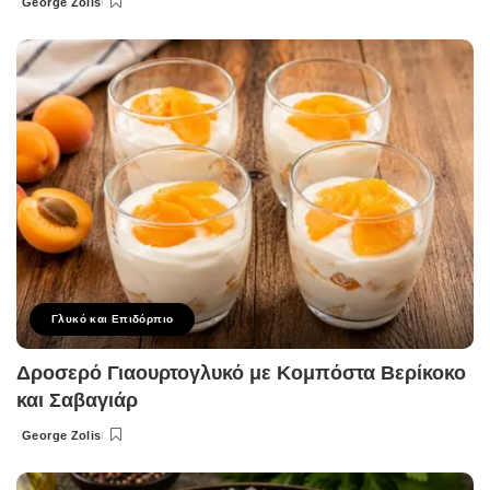
George Zolis
Posted
by
Γλυκό και Επιδόρπιο
Δροσερό Γιαουρτογλυκό με Κομπόστα Βερίκοκο
και Σαβαγιάρ
George Zolis
Posted
by