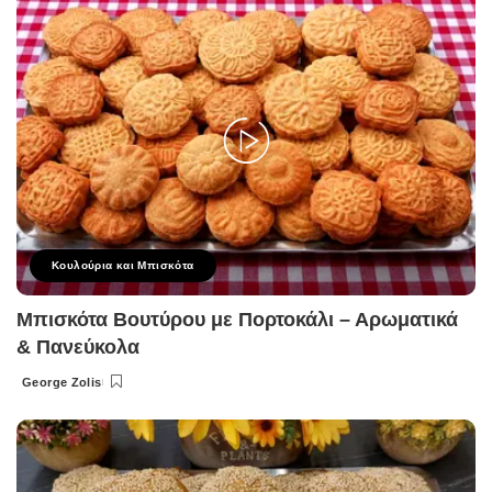
Κουλούρια και Μπισκότα
Μπισκότα Βουτύρου με Πορτοκάλι – Αρωματικά
& Πανεύκολα
George Zolis
Posted
by