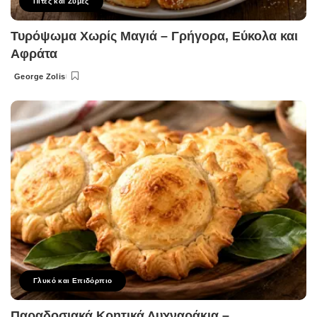
Πίτες και Ζύμες
Τυρόψωμα Χωρίς Μαγιά – Γρήγορα, Εύκολα και
Αφράτα
George Zolis
Posted
by
Γλυκό και Επιδόρπιο
Παραδοσιακά Κρητικά Λυχναράκια –