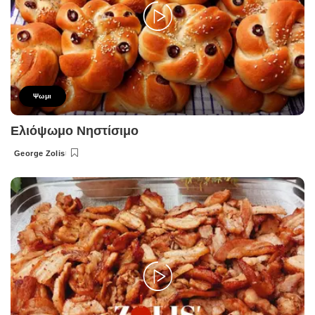
Ψωμι
Ελιόψωμο Νηστίσιμο
George Zolis
Posted
by