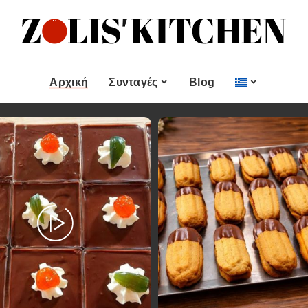
ες
Εποχιακές Συνταγές
& μεζεδες
Χριστουγεννιάτικες
Συνταγές
Αρχική
Συνταγές
Blog
Πασχαλινές Συνταγές
 και
Νηστίσιμες Συνταγές
Κατηγορίες
Εποχιακές Συνταγές
 Επιδόρπιο
Συνταγές για Αγίου
Βαλεντίνου
Χυμοί
Ορεκτικα & μεζεδες
Χριστουγεννιάτικες
Θαλασσινά
Συνταγές
Ψωμι
αι Αλοιφές
Πασχαλινές Συνταγές
Κουλούρια και
άτο
Μπισκότα
Νηστίσιμες Συνταγές
Γλυκό και Επιδόρπιο
Συνταγές για Αγίου
Βαλεντίνου
Ποτά και Χυμοί
Ζύμες
Ψάρι και Θαλασσινά
Σάλτσες και Αλοιφές