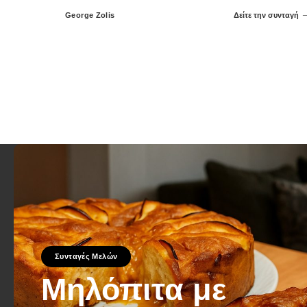
George Zolis
Δείτε την συνταγή
Posted
by
Συνταγές Μελών
Μηλόπιτα με