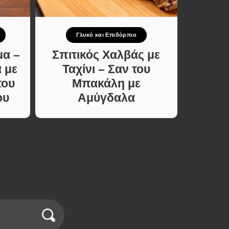
Γλυκό και Επιδόρπιο
μα –
Σπιτικός Χαλβάς με
Ζ
 με
Ταχίνι – Σαν του
Κοτ
του
Μπακάλη με
Γάλ
ου
Αμύγδαλα
Υλ