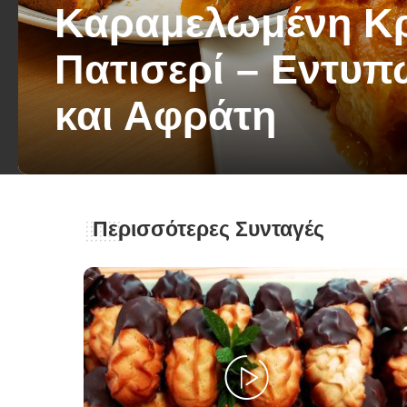
Καραμελωμένη Κ
Πατισερί – Εντυ
και Αφράτη
George Zolis
30 Σεπτεμβρίου 2025
Posted
by
Περισσότερες Συνταγές