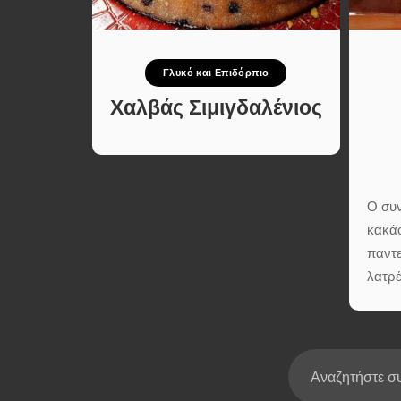
Σούπες κα
Κατσαρόλ
Χορτοφαγι
Γλυκό και Επιδόρπιο
Συνταγές
τίσιμο
Χαλβάς Σιμιγδαλένιος
Ο συν
κακά
παντε
λατρέ