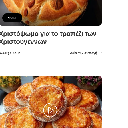
Ψωμι
Χριστόψωμο για το τραπέζι των
Χριστουγέννων
George Zolis
Δείτε την συνταγή
Posted
by