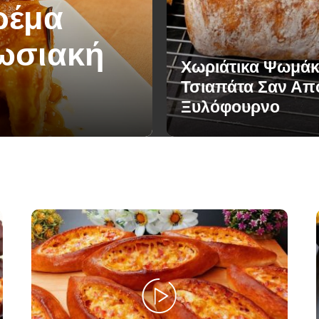
ρέμα
πωσιακή
Χωριάτικα Ψωμάκ
Τσιαπάτα Σαν Απ
Ξυλόφουρνο