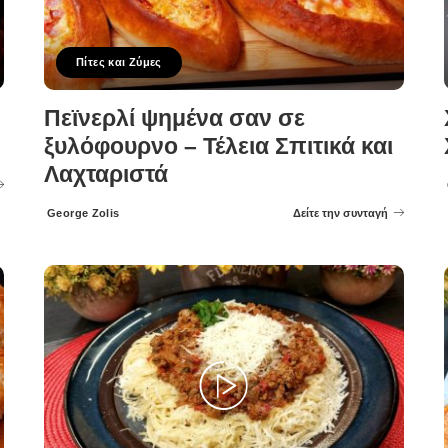
Πίτες και Ζύμες
Πεϊνερλί ψημένα σαν σε
ξυλόφουρνο – Τέλεια Σπιτικά και
Λαχταριστά
George Zolis
Δείτε την συνταγή
Posted
by