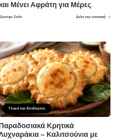
και Μένει Αφράτη για Μέρες
George Zolis
Δείτε την συνταγή
Posted
by
Γλυκό και Επιδόρπιο
Παραδοσιακά Κρητικά
Λυχναράκια – Καλιτσούνια με