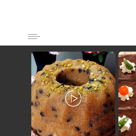
Κατηγορί
Ορεκτικα 
Ψωμι
Κουλούρια
Μπισκότα
Γλυκό και
Ποτά και 
Ψάρι και 
Σάλτσες κ
Κυρίως πι
Κρέας
Ζυμαρικά
Πίτες και 
Σαλάτες
Σνακ