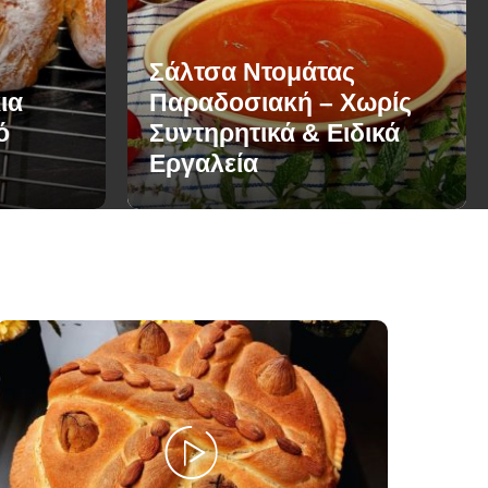
Σάλτσα Ντομάτας
ια
Παραδοσιακή – Χωρίς
ό
Συντηρητικά & Ειδικά
Εργαλεία