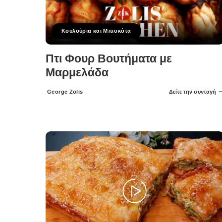
Κουλούρια και Μπισκότα
Πτι Φουρ Βουτήματα με
Μαρμελάδα
George Zolis
Δείτε την συνταγή
Posted
by