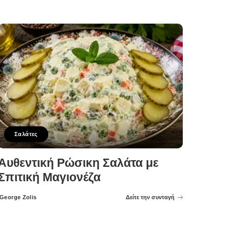
Posted
by
Σαλάτες
Αυθεντική Ρώσικη Σαλάτα με
Σπιτική Μαγιονέζα
George Zolis
Δείτε την συνταγή
Posted
by