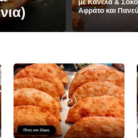
με Κανέλα & Σοκο
νια)
Αφράτο και Πανε
Πίτες και Ζύμες