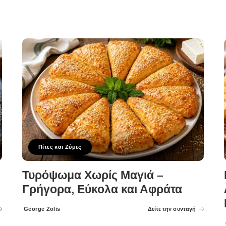
Πίτες και Ζύμες
Τυρόψωμα Χωρίς Μαγιά –
Γρήγορα, Εύκολα και Αφράτα
George Zolis
Δείτε την συνταγή
Posted
by