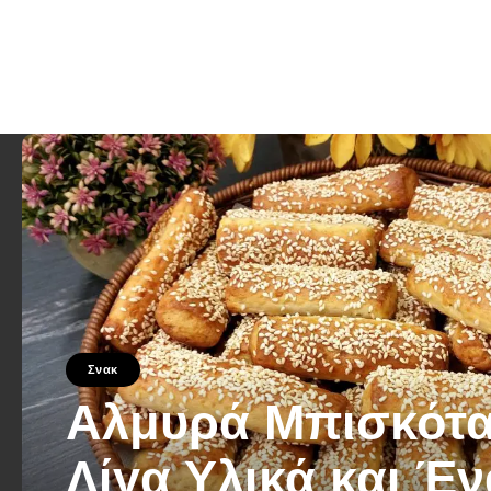
Σνακ
Αλμυρά Μπισκότα
Λίγα Υλικά και Έν