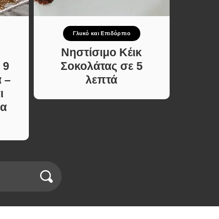
Γλυκό και Επιδόρπιο
Σ
Νηστίσιμο Κέικ
Τα
 9
Σοκολάτας σε 5
βελο
 –
λεπτά
πικρ
ι
κό
ια