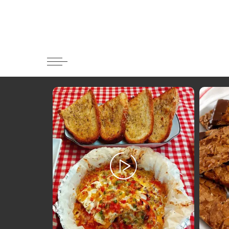
Κατηγορί
Ορεκτικα 
Ψωμι
Κουλούρια
Μπισκότα
Γλυκό και
Ποτά και 
Ψάρι και 
Σάλτσες κ
Κυρίως πι
Κρέας
Ζυμαρικά
Πίτες και 
Σαλάτες
Σνακ