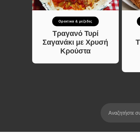
Σούπες κα
Κατσαρόλ
Ορεκτικα & μεζεδες
Χορτοφαγι
Συνταγές
δόψωμο
Τραγανό Τυρί
ις Τυρί
Σαγανάκι με Χρυσή
Τ
και
Κρούστα
το