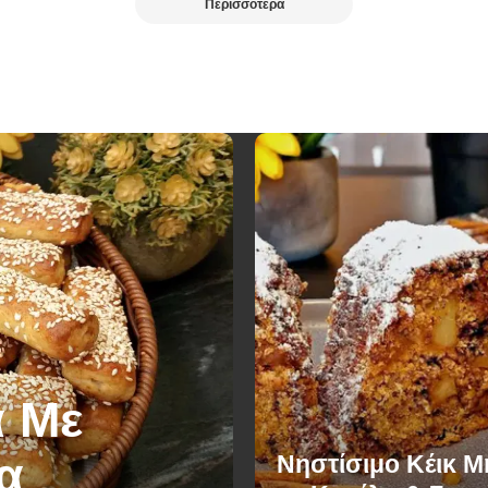
Περισσότερα
 Με
α
Νηστίσιμο Κέικ 