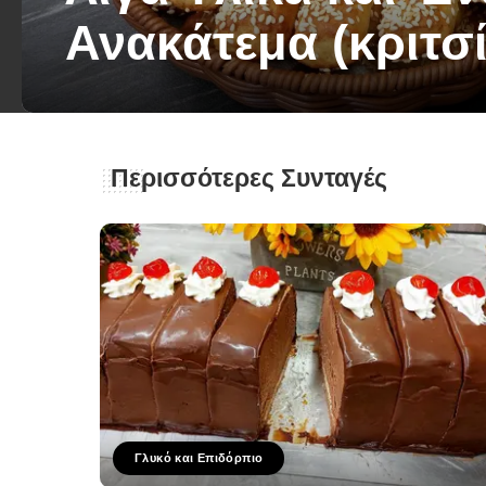
Ανακάτεμα (κριτσί
George Zolis
4 Ιουνίου 2026
Posted
by
Περισσότερες Συνταγές
Γλυκό και Επιδόρπιο