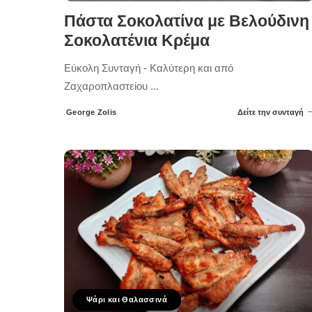
Πάστα Σοκολατίνα με Βελούδινη
Σοκολατένια Κρέμα
Εύκολη Συνταγή - Καλύτερη και από
Ζαχαροπλαστείου
...
George Zolis
Δείτε την συνταγή
Posted
by
Ψάρι και Θαλασσινά