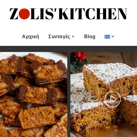
ες
Εποχιακές Συνταγές
& μεζεδες
Χριστουγεννιάτικες
Συνταγές
Αρχική
Συνταγές
Blog
Πασχαλινές Συνταγές
 και
Νηστίσιμες Συνταγές
Κατηγορίες
Εποχιακές Συνταγές
 Επιδόρπιο
Συνταγές για Αγίου
Βαλεντίνου
Χυμοί
Ορεκτικα & μεζεδες
Χριστουγεννιάτικες
Θαλασσινά
Συνταγές
Ψωμι
αι Αλοιφές
Πασχαλινές Συνταγές
Κουλούρια και
άτο
Μπισκότα
Νηστίσιμες Συνταγές
Γλυκό και Επιδόρπιο
Συνταγές για Αγίου
Βαλεντίνου
Ποτά και Χυμοί
Ζύμες
Ψάρι και Θαλασσινά
Σάλτσες και Αλοιφές