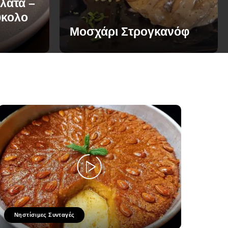
λάτα –
ύκολο
Μοσχάρι Στρογκανόφ
Νηστίσιμες Συνταγές