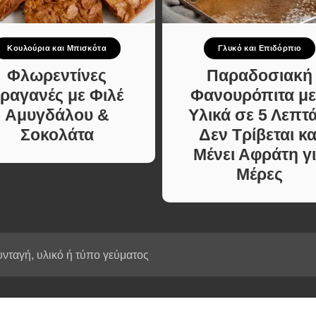
Κυρίως πιάτο
ι Φαγητά
Κρέας
ας
Ζυμαρικά
Κουλούρια και Μπισκότα
Γλυκό και Επιδόρπιο
κές
Πίτες και Ζύμες
 Μελών
Φλωρεντίνες
Παραδοσιακή
Σαλάτες
ραγανές με Φιλέ
Φανουρόπιτα με
Σνακ
Αμυγδάλου &
Υλικά σε 5 Λεπτά
Σούπες και Φαγητά
Σοκολάτα
Δεν Τρίβεται κα
Κατσαρόλας
Μένει Αφράτη γ
Χορτοφαγικές
Μέρες
Συνταγές Μελών