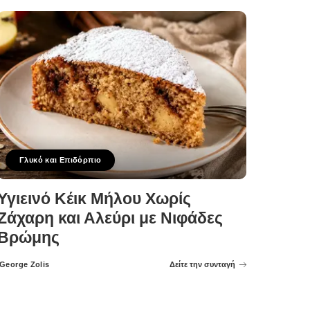
Γλυκό και Επιδόρπιο
Υγιεινό Κέικ Μήλου Χωρίς
Ζάχαρη και Αλεύρι με Νιφάδες
Βρώμης
George Zolis
Δείτε την συνταγή
Posted
by