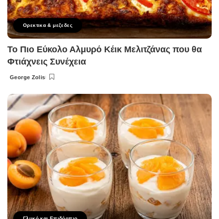
Ορεκτικα & μεζεδες
Το Πιο Εύκολο Αλμυρό Κέικ Μελιτζάνας που θα
Φτιάχνεις Συνέχεια
George Zolis
Posted
by
Γλυκό και Επιδόρπιο