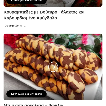
Κουλούρια και Μπισκότα
Κουραμπιέδες με Βούτυρο Γάλακτος και
Καβουρδισμένο Αμύγδαλο
George Zolis
Posted
by
Κουλούρια και Μπισκότα
Μπισκότα σοκολάτα – βανίλια