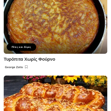
Πίτες και Ζύμες
Τυρόπιτα Χωρίς Φούρνο
George Zolis
Posted
by