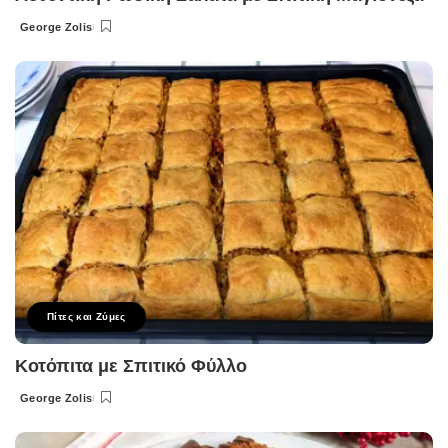
George Zolis
Posted
by
Πίτες και Ζύμες
Κοτόπιτα με Σπιτικό Φύλλο
George Zolis
Posted
by