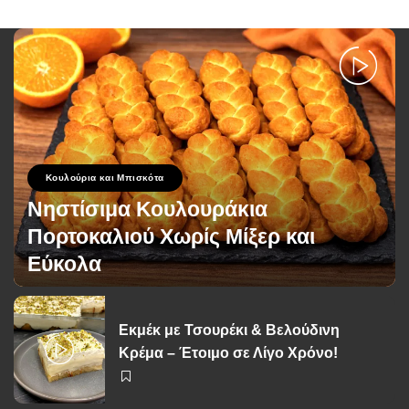
Κουλούρια και Μπισκότα
Νηστίσιμα Κουλουράκια
Πορτοκαλιού Χωρίς Μίξερ και
Εύκολα
George Zolis
12 Μαρτίου 2026
Posted
by
Εκμέκ με Τσουρέκι & Βελούδινη
Κρέμα – Έτοιμο σε Λίγο Χρόνο!