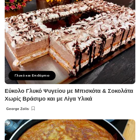
Γλυκό και Επιδόρπιο
Εύκολο Γλυκό Ψυγείου με Μπισκότα & Σοκολάτα
Χωρίς Βράσιμο και με Λίγα Υλικά
George Zolis
Posted
by