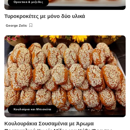
Ορεκτικα & μεζεδες
Τυροκροκέτες με μόνο δύο υλικά
George Zolis
Posted
by
Κουλούρια και Μπισκότα
Κουλουράκια Σουσαμένια με Άρωμα