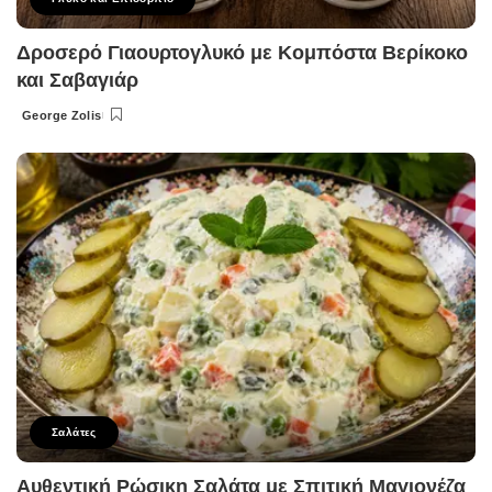
Δροσερό Γιαουρτογλυκό με Κομπόστα Βερίκοκο
και Σαβαγιάρ
George Zolis
Posted
by
Σαλάτες
Αυθεντική Ρώσικη Σαλάτα με Σπιτική Μαγιονέζα