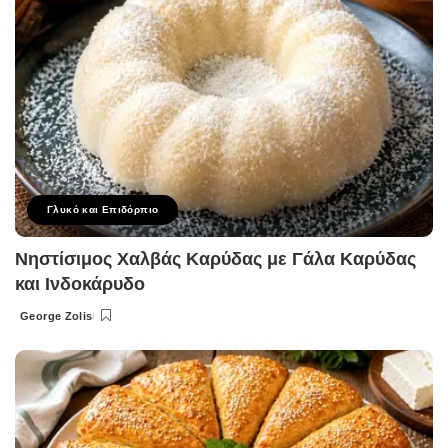
Γλυκό και Επιδόρπιο
Νηστίσιμος Χαλβάς Καρύδας με Γάλα Καρύδας
και Ινδοκάρυδο
George Zolis
Posted
by