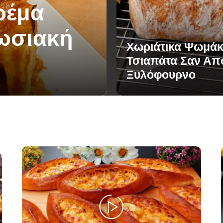
ρέμα
πωσιακή
Χωριάτικα Ψωμάκ
Τσιαπάτα Σαν Απ
Ξυλόφουρνο