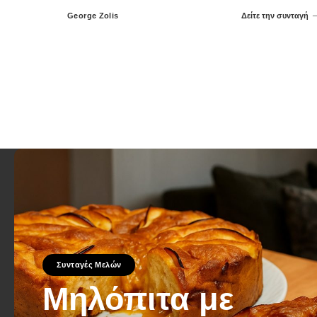
George Zolis
Δείτε την συνταγή
Posted
by
Συνταγές Μελών
Μηλόπιτα με