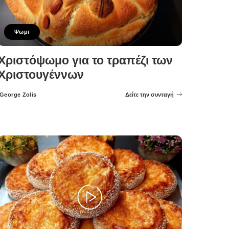
Ψωμι
Χριστόψωμο για το τραπέζι των
Χριστουγέννων
George Zolis
Δείτε την συνταγή
Posted
by