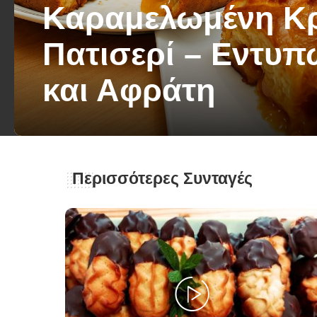
Καραμελωμένη Κ
Πατισερί – Εντυ
και Αφράτη
George Zolis
30 Σεπτεμβρίου 2025
Posted
by
Περισσότερες Συνταγές