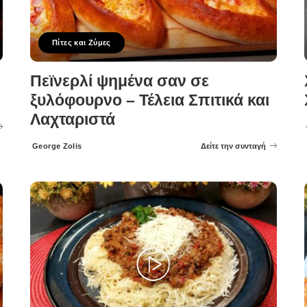
Πίτες και Ζύμες
Πεϊνερλί ψημένα σαν σε
ξυλόφουρνο – Τέλεια Σπιτικά και
Λαχταριστά
George Zolis
Δείτε την συνταγή
Posted
by