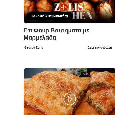
Κουλούρια και Μπισκότα
Πτι Φουρ Βουτήματα με
Μαρμελάδα
George Zolis
Δείτε την συνταγή
Posted
by