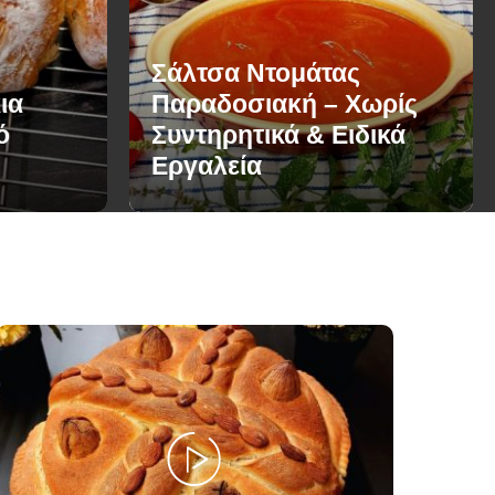
Σάλτσα Ντομάτας
ια
Παραδοσιακή – Χωρίς
ό
Συντηρητικά & Ειδικά
Εργαλεία