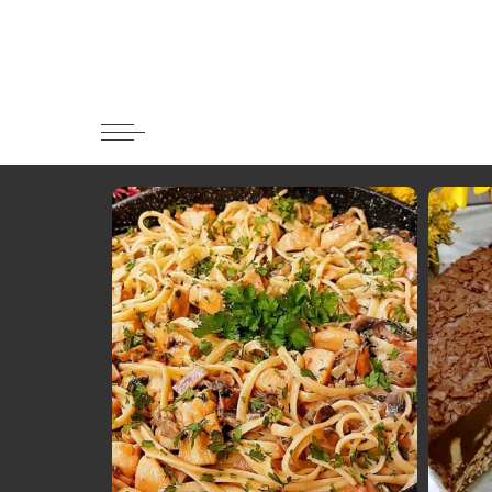
Κατηγορί
Ορεκτικα 
Ψωμι
Κουλούρια
Μπισκότα
Γλυκό και
Ποτά και 
Ψάρι και 
Σάλτσες κ
Κυρίως πι
Κρέας
Ζυμαρικά
Πίτες και 
Σαλάτες
Σνακ