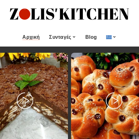
ες
Εποχιακές Συνταγές
& μεζεδες
Χριστουγεννιάτικες
Συνταγές
Αρχική
Συνταγές
Blog
Πασχαλινές Συνταγές
 και
Νηστίσιμες Συνταγές
Κατηγορίες
Εποχιακές Συνταγές
 Επιδόρπιο
Συνταγές για Αγίου
Βαλεντίνου
Χυμοί
Ορεκτικα & μεζεδες
Χριστουγεννιάτικες
Θαλασσινά
Συνταγές
Ψωμι
αι Αλοιφές
Πασχαλινές Συνταγές
Κουλούρια και
άτο
Μπισκότα
Νηστίσιμες Συνταγές
Γλυκό και Επιδόρπιο
Συνταγές για Αγίου
Βαλεντίνου
Ποτά και Χυμοί
Ζύμες
Ψάρι και Θαλασσινά
Σάλτσες και Αλοιφές