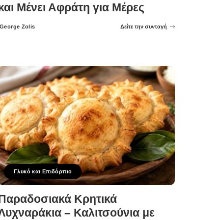
και Μένει Αφράτη για Μέρες
George Zolis
Δείτε την συνταγή
Posted
by
Γλυκό και Επιδόρπιο
Παραδοσιακά Κρητικά
Λυχναράκια – Καλιτσούνια με