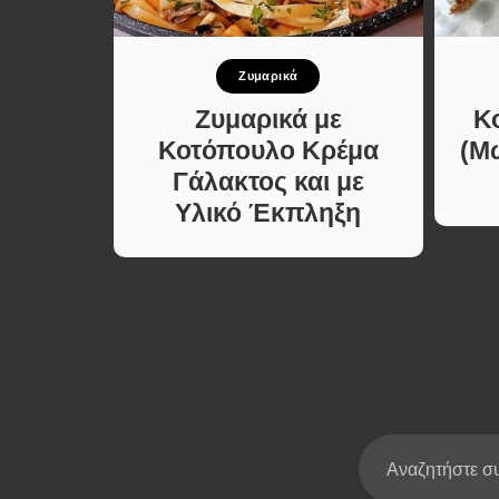
Σούπες κα
Κατσαρόλ
ιο
Ζυμαρικά
Χορτοφαγι
Συνταγές
βάς με
Ζυμαρικά με
Κ
 του
Κοτόπουλο Κρέμα
(Μ
με
Γάλακτος και με
α
Υλικό Έκπληξη