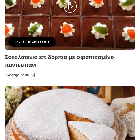
Γλυκό και Επιδόρπιο
Σοκολατένιο επιδόρπιο με σιροπιασμένο
παντεσπάνι
George Zolis
Posted
by