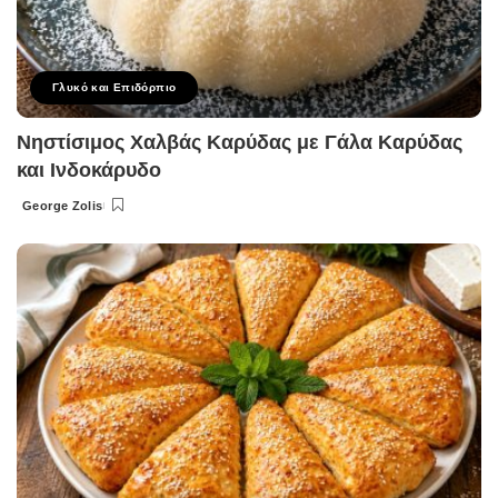
Γλυκό και Επιδόρπιο
Νηστίσιμος Χαλβάς Καρύδας με Γάλα Καρύδας
και Ινδοκάρυδο
George Zolis
Posted
by