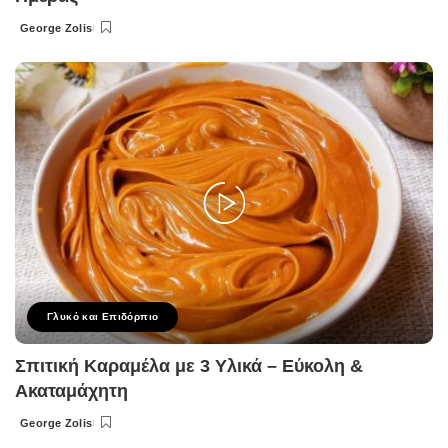
George Zolis
Posted
by
Γλυκό και Επιδόρπιο
Σπιτική Καραμέλα με 3 Υλικά – Εύκολη &
Ακαταμάχητη
George Zolis
Posted