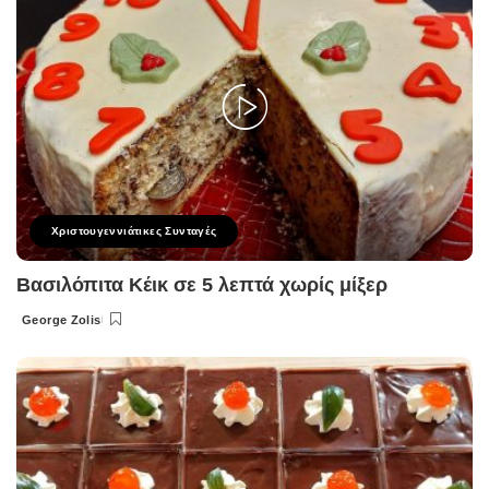
Χριστουγεννιάτικες Συνταγές
Βασιλόπιτα Κέικ σε 5 λεπτά χωρίς μίξερ
George Zolis
Posted
by