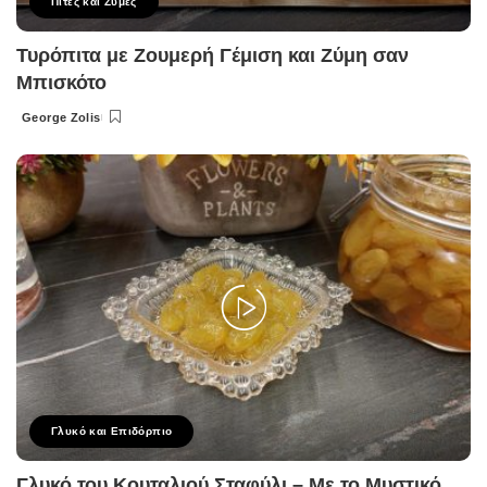
Πίτες και Ζύμες
Τυρόπιτα με Ζουμερή Γέμιση και Ζύμη σαν
Μπισκότο
George Zolis
Posted
by
Γλυκό και Επιδόρπιο
Γλυκό του Κουταλιού Σταφύλι – Με το Μυστικό