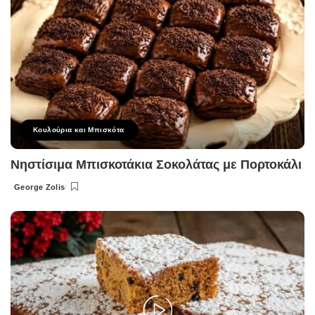
Κουλούρια και Μπισκότα
Νηστίσιμα Μπισκοτάκια Σοκολάτας με Πορτοκάλι
George Zolis
Posted
by