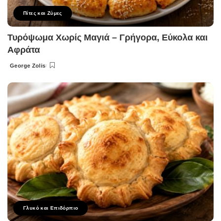
Πίτες και Ζύμες
Τυρόψωμα Χωρίς Μαγιά – Γρήγορα, Εύκολα και
Αφράτα
George Zolis
Posted
by
Γλυκό και Επιδόρπιο