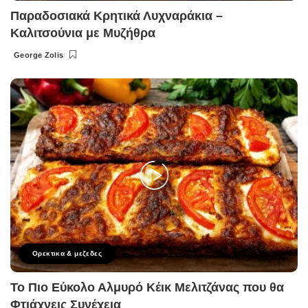
Παραδοσιακά Κρητικά Λυχναράκια –
Καλιτσούνια με Μυζήθρα
George Zolis
Posted
by
Ορεκτικα & μεζεδες
Το Πιο Εύκολο Αλμυρό Κέικ Μελιτζάνας που θα
Φτιάχνεις Συνέχεια