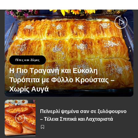
Πίτες και Ζύμες
Η Πιο Τραγανή και Εύκολη
Τυρόπιτα με Φύλλο Κρούστας –
Χωρίς Αυγά
George Zolis
20 Σεπτεμβρίου 2025
Posted
by
Πεϊνερλί ψημένα σαν σε ξυλόφουρνο
– Τέλεια Σπιτικά και Λαχταριστά