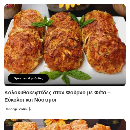
by
Ορεκτικα & μεζεδες
Κολοκυθοκεφτέδες στον Φούρνο με Φέτα –
Εύκολοι και Νόστιμοι
George Zolis
Posted
by