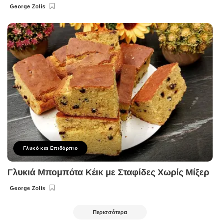
George Zolis
Posted
by
Γλυκό και Επιδόρπιο
Γλυκιά Μπομπότα Κέικ με Σταφίδες Χωρίς Μίξερ
George Zolis
Posted
by
Περισσότερα