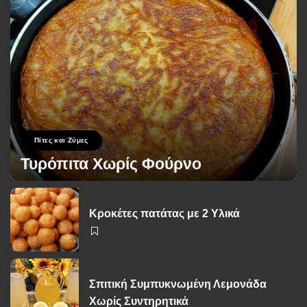
Πίτες και Ζύμες
Τυρόπιτα Χωρίς Φούρνο
George Zolis
17 Σεπτεμβρίου 2024
Posted
by
Κροκέτες πατάτας με 2 Υλικά
Σπιτική Συμπυκνωμένη Λεμονάδα
Χωρίς Συντηρητικά