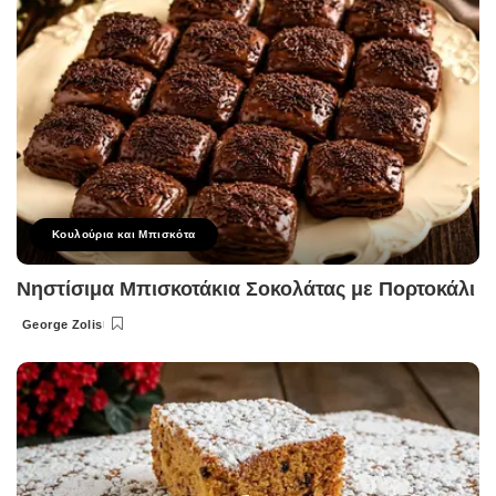
Κουλούρια και Μπισκότα
Νηστίσιμα Μπισκοτάκια Σοκολάτας με Πορτοκάλι
George Zolis
Posted
by