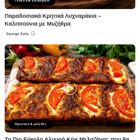
Γλυκό και Επιδόρπιο
Παραδοσιακά Κρητικά Λυχναράκια –
Καλιτσούνια με Μυζήθρα
George Zolis
Posted
by
Ορεκτικα & μεζεδες
Το Πιο Εύκολο Αλμυρό Κέικ Μελιτζάνας που θα