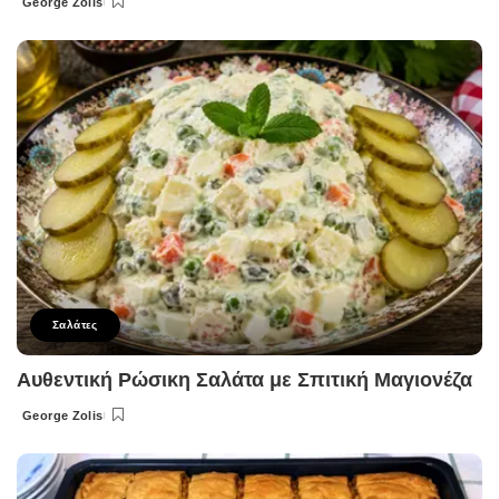
George Zolis
Posted
by
Σαλάτες
Αυθεντική Ρώσικη Σαλάτα με Σπιτική Μαγιονέζα
George Zolis
Posted
by