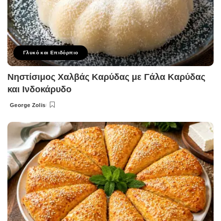
Γλυκό και Επιδόρπιο
Νηστίσιμος Χαλβάς Καρύδας με Γάλα Καρύδας
και Ινδοκάρυδο
George Zolis
Posted
by