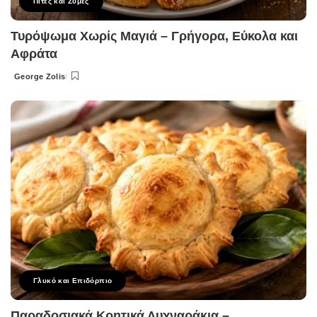
Πίτες και Ζύμες
Τυρόψωμα Χωρίς Μαγιά – Γρήγορα, Εύκολα και
Αφράτα
George Zolis
Posted
by
Γλυκό και Επιδόρπιο
Παραδοσιακά Κρητικά Λυχναράκια –