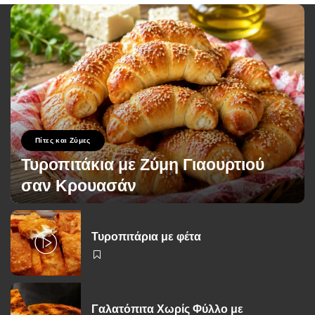
Πίτες και Ζύμες
Τυροπιτάκια με Ζύμη Γιαουρτιού
σαν Κρουασάν
George Zolis
12 Ιουλίου 2026
Posted
by
Τυροπιτάρια με φέτα
Γαλατόπιτα Χωρίς Φύλλο με