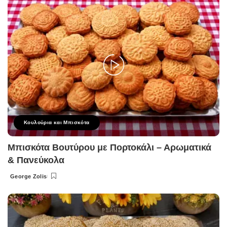
Κουλούρια και Μπισκότα
Μπισκότα Βουτύρου με Πορτοκάλι – Αρωματικά
& Πανεύκολα
George Zolis
Posted
by