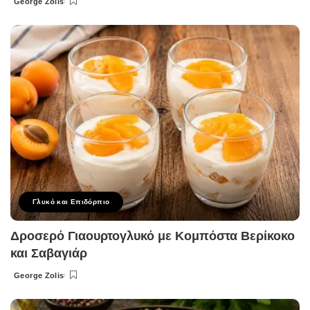
George Zolis
Posted
by
Γλυκό και Επιδόρπιο
Δροσερό Γιαουρτογλυκό με Κομπόστα Βερίκοκο
και Σαβαγιάρ
George Zolis
Posted
by