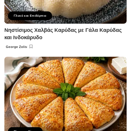
Γλυκό και Επιδόρπιο
Νηστίσιμος Χαλβάς Καρύδας με Γάλα Καρύδας
και Ινδοκάρυδο
George Zolis
Posted
by