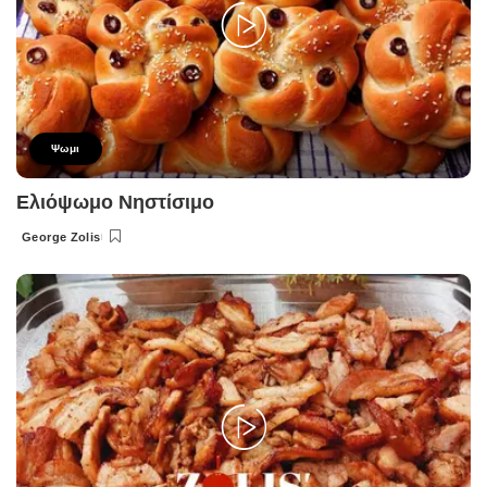
Ψωμι
Ελιόψωμο Νηστίσιμο
George Zolis
Posted
by