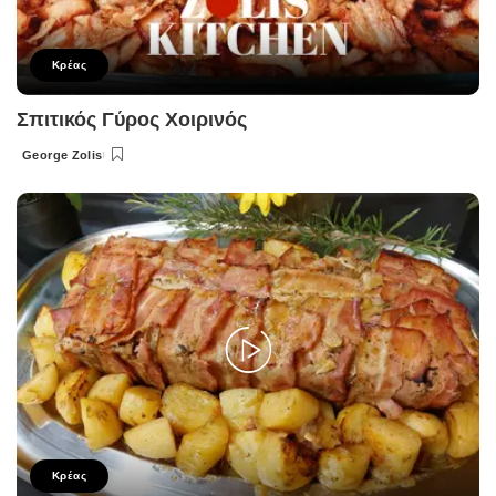
Κρέας
Σπιτικός Γύρος Χοιρινός
George Zolis
Posted
by
Κρέας