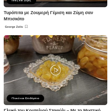
Πίτες και Ζύμες
Τυρόπιτα με Ζουμερή Γέμιση και Ζύμη σαν
Μπισκότο
George Zolis
Posted
by
Γλυκό και Επιδόρπιο
Γλυκό του Κουταλιού Σταφύλι – Με το Μυστικό