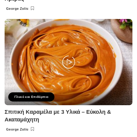
George Zolis
Posted
by
Γλυκό και Επιδόρπιο
Σπιτική Καραμέλα με 3 Υλικά – Εύκολη &
Ακαταμάχητη
George Zolis
Posted