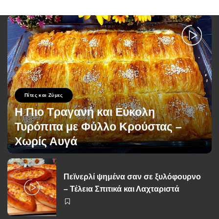
Πίτες και Ζύμες
Η Πιο Τραγανή και Εύκολη
Τυρόπιτα με Φύλλο Κρούστας –
Χωρίς Αυγά
George Zolis
20 Σεπτεμβρίου 2025
Posted
by
Πεϊνερλί ψημένα σαν σε ξυλόφουρνο
– Τέλεια Σπιτικά και Λαχταριστά