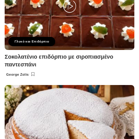
Γλυκό και Επιδόρπιο
Σοκολατένιο επιδόρπιο με σιροπιασμένο
παντεσπάνι
George Zolis
Posted
by