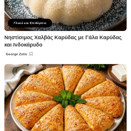
Γλυκό και Επιδόρπιο
Νηστίσιμος Χαλβάς Καρύδας με Γάλα Καρύδας
και Ινδοκάρυδο
George Zolis
Posted
by