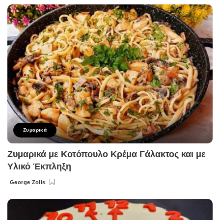
by
Ζυμαρικά
Ζυμαρικά με Κοτόπουλο Κρέμα Γάλακτος και με
Υλικό Έκπληξη
George Zolis
Posted
by