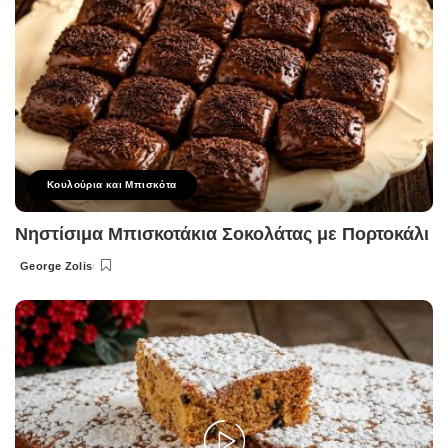
Κουλούρια και Μπισκότα
Νηστίσιμα Μπισκοτάκια Σοκολάτας με Πορτοκάλι
George Zolis
Posted
by