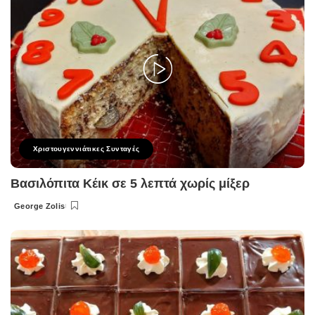
Χριστουγεννιάτικες Συνταγές
Βασιλόπιτα Κέικ σε 5 λεπτά χωρίς μίξερ
George Zolis
Posted
by