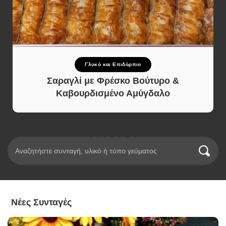
Γλυκό και Επιδόρπιο
Σαραγλί με Φρέσκο Βούτυρο &
Καβουρδισμένο Αμύγδαλο
Νέες Συνταγές