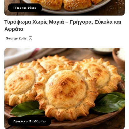
Πίτες και Ζύμες
Τυρόψωμα Χωρίς Μαγιά – Γρήγορα, Εύκολα και
Αφράτα
George Zolis
Posted
by
Γλυκό και Επιδόρπιο