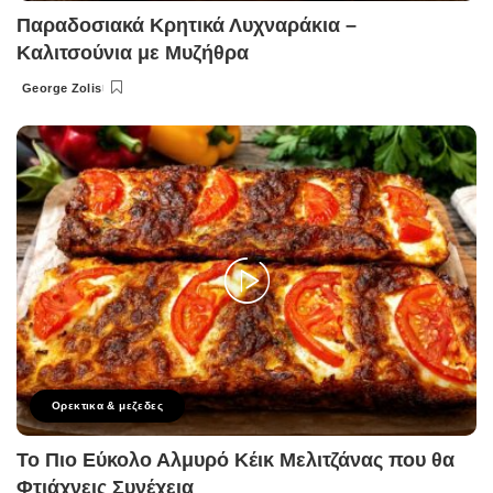
Παραδοσιακά Κρητικά Λυχναράκια –
Καλιτσούνια με Μυζήθρα
George Zolis
Posted
by
Ορεκτικα & μεζεδες
Το Πιο Εύκολο Αλμυρό Κέικ Μελιτζάνας που θα
Φτιάχνεις Συνέχεια