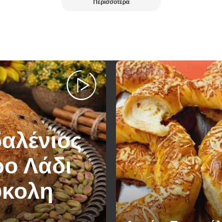
Περισσότερα
δαλένιος
ρο Λάδι
ύκολη