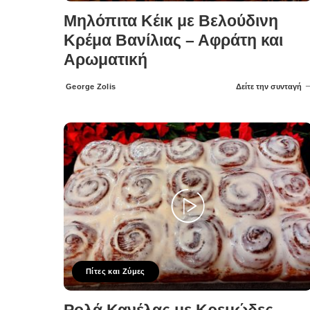
Μηλόπιτα Κέικ με Βελούδινη
Κρέμα Βανίλιας – Αφράτη και
Αρωματική
George Zolis
Δείτε την συνταγή
Posted
by
Πίτες και Ζύμες