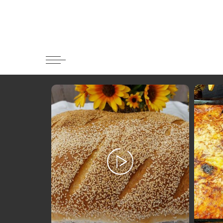
Κατηγορί
Ορεκτικα 
Ψωμι
Κουλούρια
Μπισκότα
Γλυκό και
Ποτά και 
Ψάρι και 
Σάλτσες κ
Κυρίως πι
Κρέας
Ζυμαρικά
Πίτες και 
Σαλάτες
Σνακ