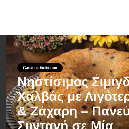
Γλυκό και Επιδόρπιο
Νηστίσιμος Σιμιγ
Χαλβάς με Λιγότε
& Ζάχαρη – Πανε
Συνταγή σε Μία