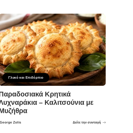
Γλυκό και Επιδόρπιο
Παραδοσιακά Κρητικά
Λυχναράκια – Καλιτσούνια με
Μυζήθρα
George Zolis
Δείτε την συνταγή
Posted
by