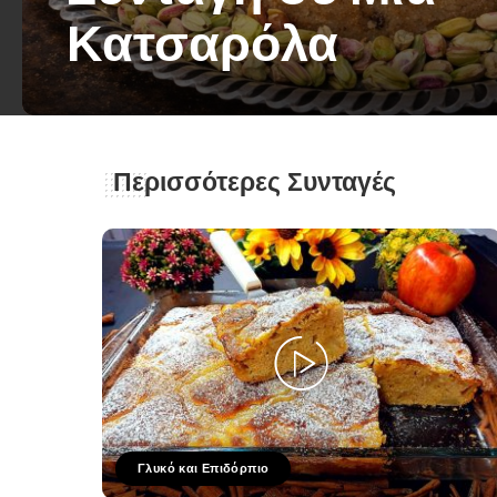
Κατσαρόλα
George Zolis
10 Μαρτίου 2026
Posted
by
Περισσότερες Συνταγές
Γλυκό και Επιδόρπιο