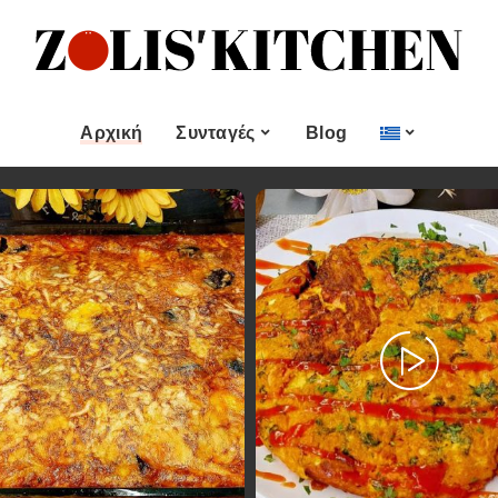
ες
Εποχιακές Συνταγές
& μεζεδες
Χριστουγεννιάτικες
Συνταγές
Αρχική
Συνταγές
Blog
Πασχαλινές Συνταγές
 και
Νηστίσιμες Συνταγές
Κατηγορίες
Εποχιακές Συνταγές
 Επιδόρπιο
Συνταγές για Αγίου
Βαλεντίνου
Χυμοί
Ορεκτικα & μεζεδες
Χριστουγεννιάτικες
Θαλασσινά
Συνταγές
Ψωμι
αι Αλοιφές
Πασχαλινές Συνταγές
Κουλούρια και
άτο
Μπισκότα
Νηστίσιμες Συνταγές
Γλυκό και Επιδόρπιο
Συνταγές για Αγίου
Βαλεντίνου
Ποτά και Χυμοί
Ζύμες
Ψάρι και Θαλασσινά
Σάλτσες και Αλοιφές