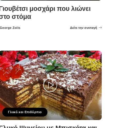
Γιουβέτσι μοσχάρι που λιώνει
στο στόμα
George Zolis
Δείτε την συνταγή
Posted
by
Γλυκό και Επιδόρπιο