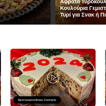
Αφράτα Τυροκούλ
Κουλούρια Γεμιστ
Τυρί για Σνακ ή Π
Χριστουγεννιάτικες Συνταγές