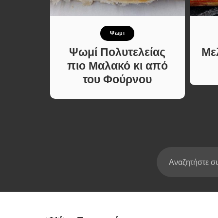
Σούπες κα
Κατσαρόλ
κότα
Ψωμι
Χορτοφαγι
Συνταγές
ια
Ψωμί Πολυτελείας
Με
 με
πιο Μαλακό κι από
αλιού
του Φούρνου
α Κάθε
έρας