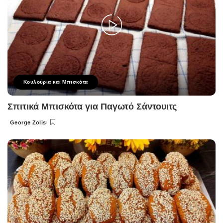
Κουλούρια και Μπισκότα
Σπιτικά Μπισκότα για Παγωτό Σάντουιτς
George Zolis
Posted
by