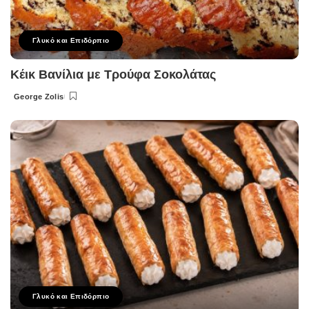
Γλυκό και Επιδόρπιο
Κέικ Βανίλια με Τρούφα Σοκολάτας
George Zolis
Posted
by
Γλυκό και Επιδόρπιο