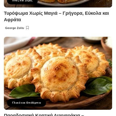
Πίτες και Ζύμες
Τυρόψωμα Χωρίς Μαγιά – Γρήγορα, Εύκολα και
Αφράτα
George Zolis
Posted
by
Γλυκό και Επιδόρπιο
Παραδοσιακά Κρητικά Λυχναράκια –