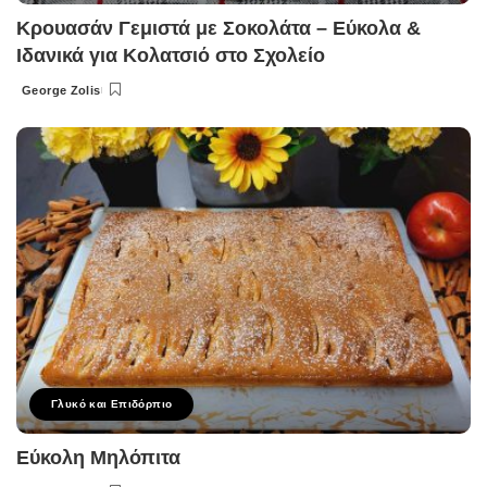
Κρουασάν Γεμιστά με Σοκολάτα – Εύκολα &
Ιδανικά για Κολατσιό στο Σχολείο
George Zolis
Posted
by
Γλυκό και Επιδόρπιο
Εύκολη Μηλόπιτα