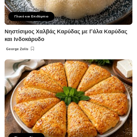
Γλυκό και Επιδόρπιο
Νηστίσιμος Χαλβάς Καρύδας με Γάλα Καρύδας
και Ινδοκάρυδο
George Zolis
Posted
by