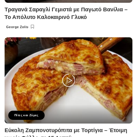
Τραγανά Σαραγλί Γεμιστά με Παγωτό Βανίλια –
Το Απόλυτο Καλοκαιρινό Γλυκό
George Zolis
Posted
by
Πίτες και Ζύμες
Εύκολη Ζαμπονοτυρόπιτα με Τορτίγια – Έτοιμη