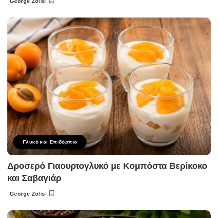
George Zolis
Posted
by
Γλυκό και Επιδόρπιο
Δροσερό Γιαουρτογλυκό με Κομπόστα Βερίκοκο
και Σαβαγιάρ
George Zolis
Posted
by