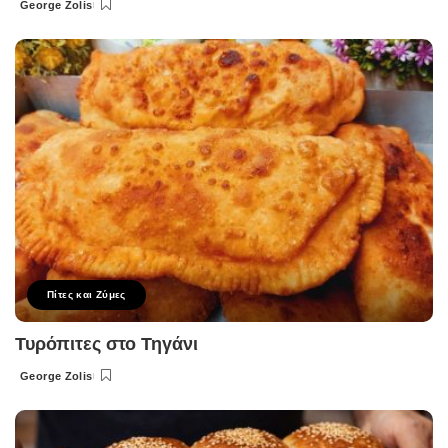
George Zolis
Posted
by
Πίτες και Ζύμες
Τυρόπιτες στο Τηγάνι
George Zolis
Posted
by