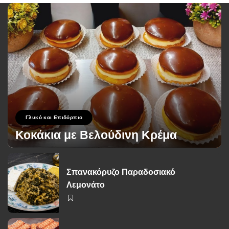
Γλυκό και Επιδόρπιο
Κοκάκια με Βελούδινη Κρέμα
George Zolis
19 Σεπτεμβρίου 2024
Posted
by
Σπανακόρυζο Παραδοσιακό
Λεμονάτο