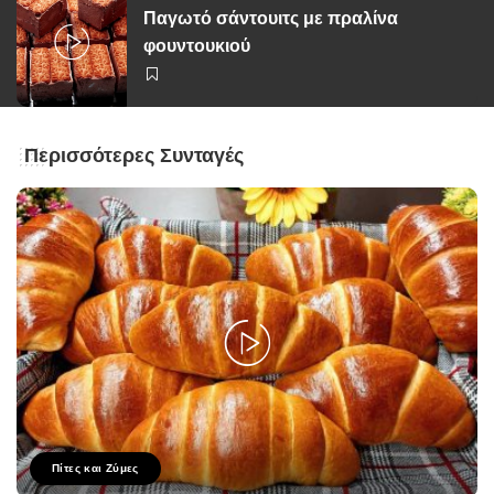
Παγωτό σάντουιτς με πραλίνα
φουντουκιού
Περισσότερες Συνταγές
Πίτες και Ζύμες