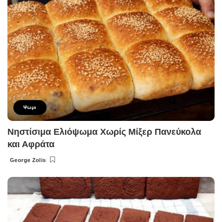
Ψωμι
Νηστίσιμα Ελιόψωμα Χωρίς Μίξερ Πανεύκολα
και Αφράτα
George Zolis
Posted
by