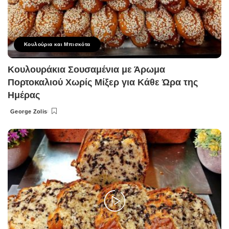
Κουλούρια και Μπισκότα
Κουλουράκια Σουσαμένια με Άρωμα
Πορτοκαλιού Χωρίς Μίξερ για Κάθε Ώρα της
Ημέρας
George Zolis
Posted
by