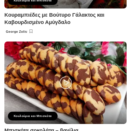
Κουλούρια και Μπισκότα
Κουραμπιέδες με Βούτυρο Γάλακτος και
Καβουρδισμένο Αμύγδαλο
George Zolis
Posted
by
Κουλούρια και Μπισκότα
Μπισκότα σοκολάτα – βανίλια