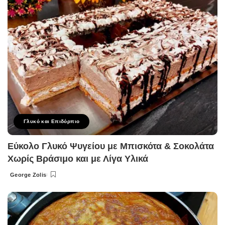
Γλυκό και Επιδόρπιο
Εύκολο Γλυκό Ψυγείου με Μπισκότα & Σοκολάτα
Χωρίς Βράσιμο και με Λίγα Υλικά
George Zolis
Posted
by