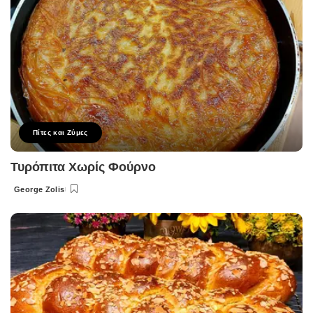
Πίτες και Ζύμες
Τυρόπιτα Χωρίς Φούρνο
George Zolis
Posted
by