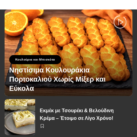
Κουλούρια και Μπισκότα
Νηστίσιμα Κουλουράκια
Πορτοκαλιού Χωρίς Μίξερ και
Εύκολα
George Zolis
12 Μαρτίου 2026
Posted
by
Εκμέκ με Τσουρέκι & Βελούδινη
Κρέμα – Έτοιμο σε Λίγο Χρόνο!