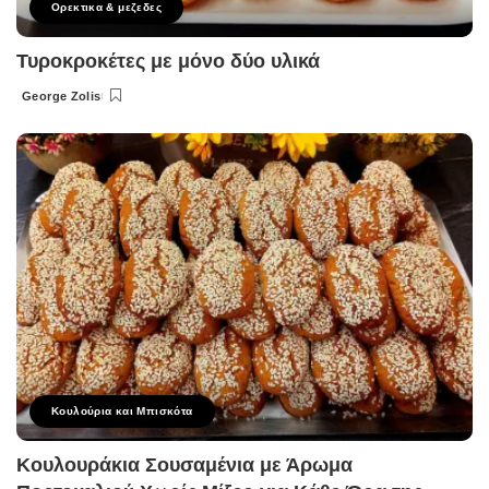
Ορεκτικα & μεζεδες
Τυροκροκέτες με μόνο δύο υλικά
George Zolis
Posted
by
Κουλούρια και Μπισκότα
Κουλουράκια Σουσαμένια με Άρωμα