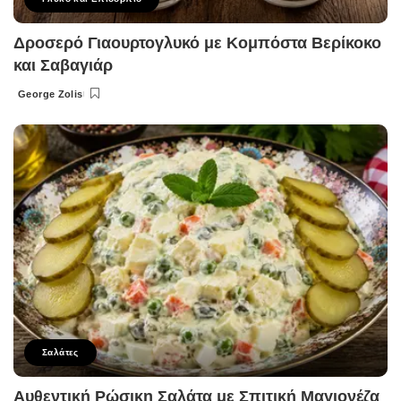
Δροσερό Γιαουρτογλυκό με Κομπόστα Βερίκοκο
και Σαβαγιάρ
George Zolis
Posted
by
Σαλάτες
Αυθεντική Ρώσικη Σαλάτα με Σπιτική Μαγιονέζα