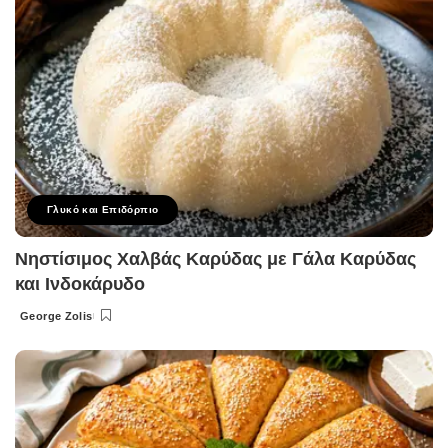
Γλυκό και Επιδόρπιο
Νηστίσιμος Χαλβάς Καρύδας με Γάλα Καρύδας
και Ινδοκάρυδο
George Zolis
Posted
by