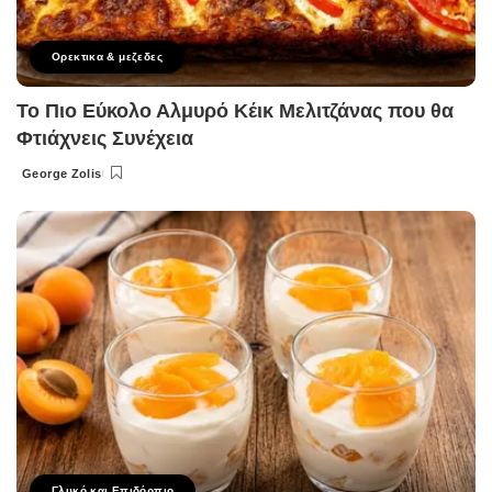
Ορεκτικα & μεζεδες
Το Πιο Εύκολο Αλμυρό Κέικ Μελιτζάνας που θα
Φτιάχνεις Συνέχεια
George Zolis
Posted
by
Γλυκό και Επιδόρπιο