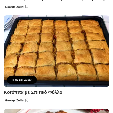
George Zolis
Posted
by
Πίτες και Ζύμες
Κοτόπιτα με Σπιτικό Φύλλο
George Zolis
Posted
by