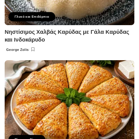
Γλυκό και Επιδόρπιο
Νηστίσιμος Χαλβάς Καρύδας με Γάλα Καρύδας
και Ινδοκάρυδο
George Zolis
Posted
by