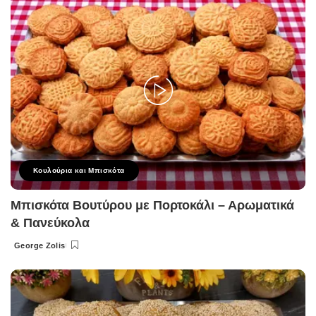
Κουλούρια και Μπισκότα
Μπισκότα Βουτύρου με Πορτοκάλι – Αρωματικά
& Πανεύκολα
George Zolis
Posted
by