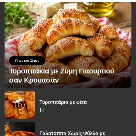
Πίτες και Ζύμες
Τυροπιτάκια με Ζύμη Γιαουρτιού
σαν Κρουασάν
George Zolis
12 Ιουλίου 2026
Posted
by
Τυροπιτάρια με φέτα
Γαλατόπιτα Χωρίς Φύλλο με