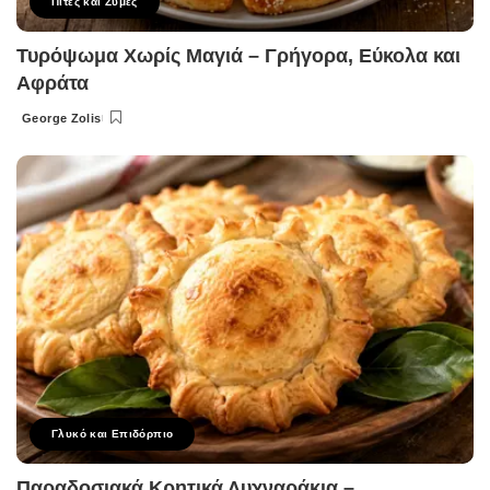
Πίτες και Ζύμες
Τυρόψωμα Χωρίς Μαγιά – Γρήγορα, Εύκολα και
Αφράτα
George Zolis
Posted
by
Γλυκό και Επιδόρπιο
Παραδοσιακά Κρητικά Λυχναράκια –