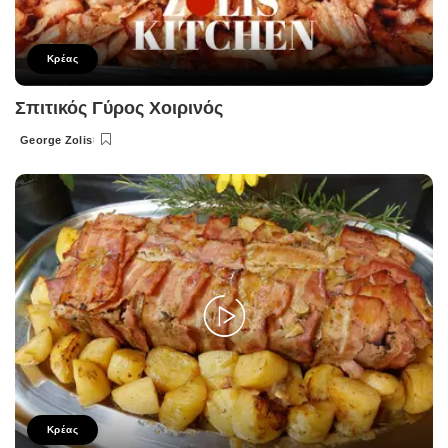
Κρέας
Σπιτικός Γύρος Χοιρινός
George Zolis
Posted
by
Κρέας