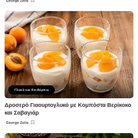
George Zolis
Posted
by
Γλυκό και Επιδόρπιο
Δροσερό Γιαουρτογλυκό με Κομπόστα Βερίκοκο
και Σαβαγιάρ
George Zolis
Posted
by