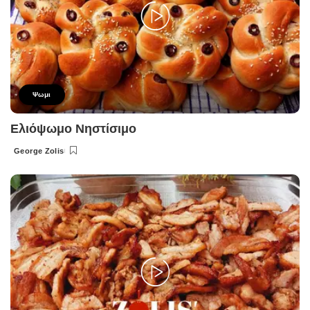
Ψωμι
Ελιόψωμο Νηστίσιμο
George Zolis
Posted
by