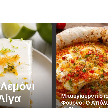
 Λεμόνι
Λίγα
Μπουγιουρντί στ
Φούρνο: Ο Απόλ