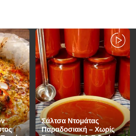
ον
Σάλτσα Ντομάτας
υτος
Παραδοσιακή – Χωρίς