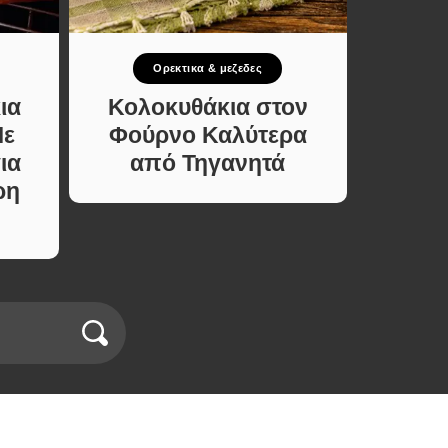
Ορεκτικα & μεζεδες
Σ
ια
Κολοκυθάκια στον
Σπιτι
Με
Φούρνο Καλύτερα
Υλ
ια
από Τηγανητά
Φτιάξ
ρη
Χωρί
σε