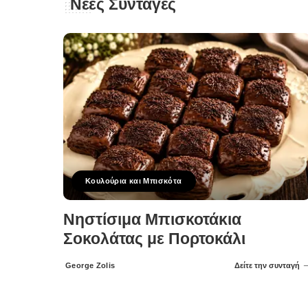
Νέες Συνταγές
Κουλούρια και Μπισκότα
Νηστίσιμα Μπισκοτάκια
Σοκολάτας με Πορτοκάλι
George Zolis
Δείτε την συνταγή
Posted
by