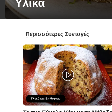
Υλικά
George Zolis
22 Ιουνίου 2026
Posted
by
Περισσότερες Συνταγές
Γλυκό και Επιδόρπιο