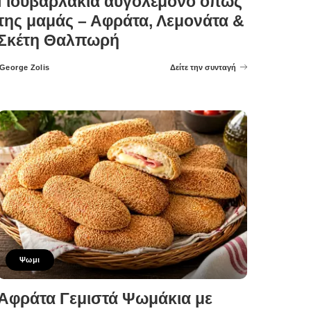
Γιουβαρλάκια αυγολέμονο όπως
της μαμάς – Αφράτα, Λεμονάτα &
Σκέτη Θαλπωρή
George Zolis
Δείτε την συνταγή
Posted
by
Ψωμι
Αφράτα Γεμιστά Ψωμάκια με