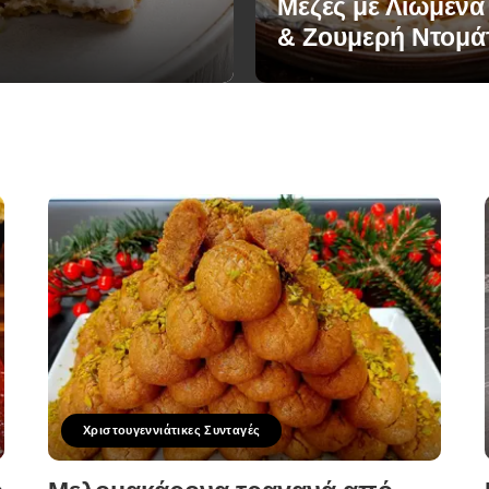
Μεζές με Λιωμένα
& Ζουμερή Ντομά
Χριστουγεννιάτικες Συνταγές