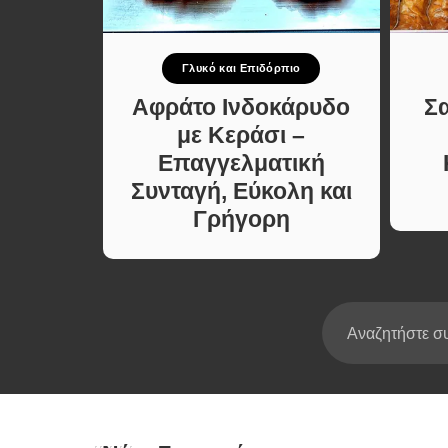
Σούπες κα
Κατσαρόλ
Γλυκό και Επιδόρπιο
Χορτοφαγι
νταγές
Συνταγές
Αφράτο Ινδοκάρυδο
Σ
Κέικ
με Κεράσι –
Επαγγελματική
Συνταγή, Εύκολη και
Γρήγορη