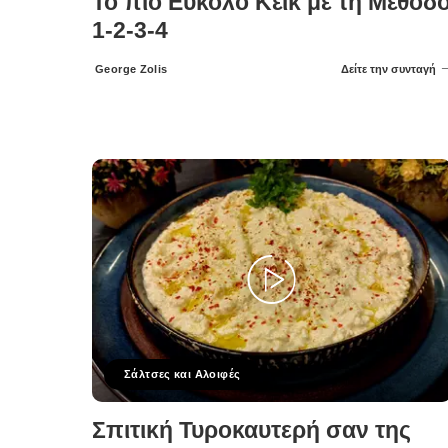
Το πιο Εύκολο Κέικ με τη Μέθοδ
1-2-3-4
George Zolis
Δείτε την συνταγή
Posted
by
Σάλτσες και Αλοιφές
Σπιτική Τυροκαυτερή σαν της