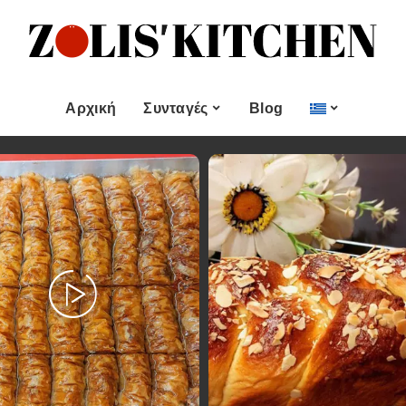
ες
Εποχιακές Συνταγές
& μεζεδες
Χριστουγεννιάτικες
Συνταγές
Αρχική
Συνταγές
Blog
Πασχαλινές Συνταγές
 και
Νηστίσιμες Συνταγές
Κατηγορίες
Εποχιακές Συνταγές
 Επιδόρπιο
Συνταγές για Αγίου
Βαλεντίνου
Χυμοί
Ορεκτικα & μεζεδες
Χριστουγεννιάτικες
Θαλασσινά
Συνταγές
Ψωμι
αι Αλοιφές
Πασχαλινές Συνταγές
Κουλούρια και
άτο
Μπισκότα
Νηστίσιμες Συνταγές
Γλυκό και Επιδόρπιο
Συνταγές για Αγίου
Βαλεντίνου
Ποτά και Χυμοί
Ζύμες
Ψάρι και Θαλασσινά
Σάλτσες και Αλοιφές