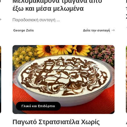
ο
Μελομακάρονα τραγανά από
έξω και μέσα μελωμένα
Παραδοσιακή συνταγή
...
George Zolis
Δείτε την συνταγή
Posted
by
Γλυκό και Επιδόρπιο
Παγωτό Στρατσιατέλα Χωρίς