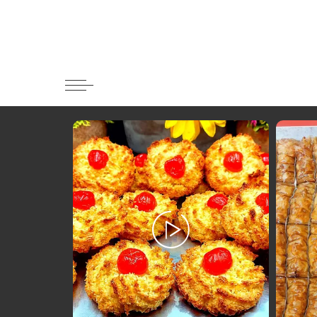
Κατηγορί
Ορεκτικα 
Ψωμι
Κουλούρια
Μπισκότα
Γλυκό και
Ποτά και 
Ψάρι και 
Σάλτσες κ
Κυρίως πι
Κρέας
Ζυμαρικά
Πίτες και 
Σαλάτες
Σνακ