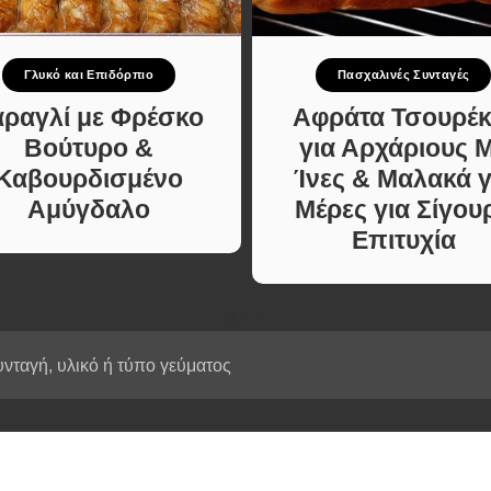
Κυρίως πιάτο
ι Φαγητά
Κρέας
ας
Ζυμαρικά
Γλυκό και Επιδόρπιο
Πασχαλινές Συνταγές
κές
Πίτες και Ζύμες
 Μελών
αραγλί με Φρέσκο
Αφράτα Τσουρέκ
Σαλάτες
Βούτυρο &
για Αρχάριους 
Σνακ
Καβουρδισμένο
Ίνες & Μαλακά γ
Σούπες και Φαγητά
Αμύγδαλο
Μέρες για Σίγου
Κατσαρόλας
Επιτυχία
Χορτοφαγικές
Συνταγές Μελών