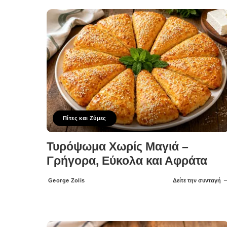
Πίτες και Ζύμες
Τυρόψωμα Χωρίς Μαγιά –
Γρήγορα, Εύκολα και Αφράτα
George Zolis
Δείτε την συνταγή
Posted
by