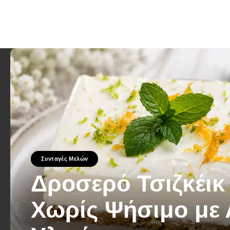
Συνταγές Μελών
Δροσερό Τσιζκέικ
Χωρίς Ψήσιμο με 