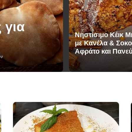
 για
Νηστίσιμο Κέικ 
με Κανέλα & Σοκο
Αφράτο και Πανε
ών