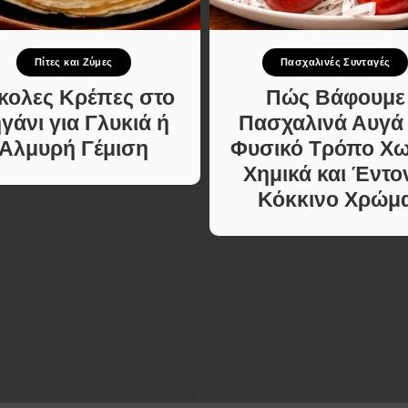
Κυρίως πιάτο
ι Φαγητά
Κρέας
ας
Ζυμαρικά
Πίτες και Ζύμες
Πασχαλινές Συνταγές
κές
Πίτες και Ζύμες
 Μελών
κολες Κρέπες στο
Πώς Βάφουμε
Σαλάτες
γάνι για Γλυκιά ή
Πασχαλινά Αυγά
Σνακ
Αλμυρή Γέμιση
Φυσικό Τρόπο Χω
Σούπες και Φαγητά
Χημικά και Έντο
Κατσαρόλας
Κόκκινο Χρώμ
Χορτοφαγικές
Συνταγές Μελών