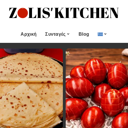
ες
Εποχιακές Συνταγές
& μεζεδες
Χριστουγεννιάτικες
Συνταγές
Αρχική
Συνταγές
Blog
Πασχαλινές Συνταγές
 και
Νηστίσιμες Συνταγές
Κατηγορίες
Εποχιακές Συνταγές
 Επιδόρπιο
Συνταγές για Αγίου
Βαλεντίνου
Χυμοί
Ορεκτικα & μεζεδες
Χριστουγεννιάτικες
Θαλασσινά
Συνταγές
Ψωμι
αι Αλοιφές
Πασχαλινές Συνταγές
Κουλούρια και
άτο
Μπισκότα
Νηστίσιμες Συνταγές
Γλυκό και Επιδόρπιο
Συνταγές για Αγίου
Βαλεντίνου
Ποτά και Χυμοί
Ζύμες
Ψάρι και Θαλασσινά
Σάλτσες και Αλοιφές