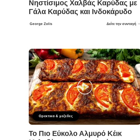
Νηστίσιμος Χαλβάς Καρύδας με
Γάλα Καρύδας και Ινδοκάρυδο
George Zolis
Δείτε την συνταγή
Posted
by
Ορεκτικα & μεζεδες
Το Πιο Εύκολο Αλμυρό Κέικ