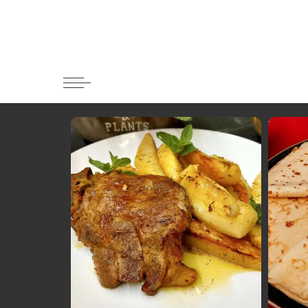
Κατηγορί
Ορεκτικα 
Ψωμι
Κουλούρια
Μπισκότα
Γλυκό και
Ποτά και 
Ψάρι και 
Σάλτσες κ
Κυρίως πι
Κρέας
Ζυμαρικά
Πίτες και 
Σαλάτες
Σνακ