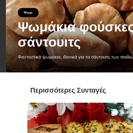
Ψωμι
Ψωμάκια φούσκες
σάντουιτς
Φανταστικά ψωμάκια, ιδανικά για τα σάντουιτς των παιδι
George Zolis
18 Ιανουαρίου 2024
Posted
by
Περισσότερες Συνταγές