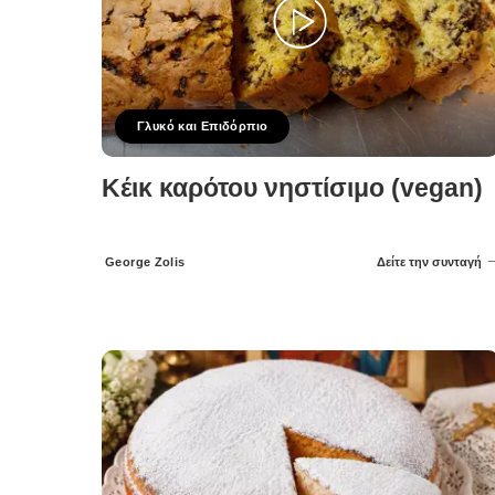
Γλυκό και Επιδόρπιο
Κέικ καρότου νηστίσιμο (vegan)
George Zolis
Δείτε την συνταγή
Posted
by