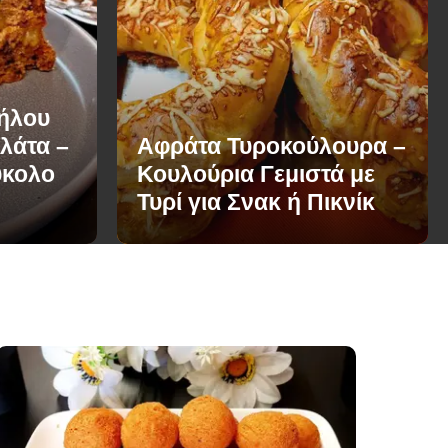
Μήλου
λάτα –
Αφράτα Τυροκούλουρα –
ύκολο
Κουλούρια Γεμιστά με
Τυρί για Σνακ ή Πικνίκ