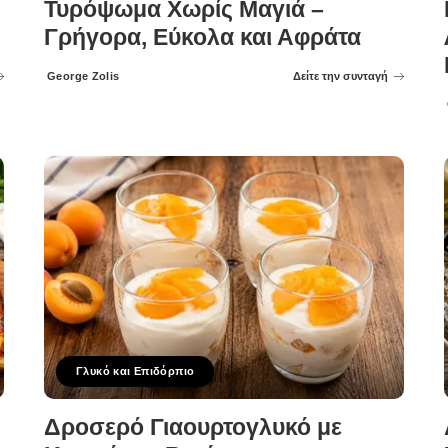
Τυρόψωμα Χωρίς Μαγιά –
Γρήγορα, Εύκολα και Αφράτα
George Zolis
Δείτε την συνταγή
Posted
by
Γλυκό και Επιδόρπιο
Δροσερό Γιαουρτογλυκό με