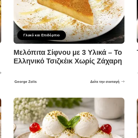
Γλυκό και Επιδόρπιο
Μελόπιτα Σίφνου με 3 Υλικά – Το
Ελληνικό Τσιζκέικ Χωρίς Ζάχαρη
George Zolis
Δείτε την συνταγή
Posted
by