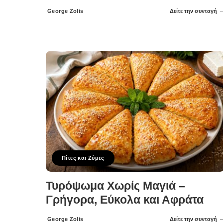
George Zolis
Δείτε την συνταγή
Posted
by
Πίτες και Ζύμες
Τυρόψωμα Χωρίς Μαγιά –
Γρήγορα, Εύκολα και Αφράτα
George Zolis
Δείτε την συνταγή
Posted