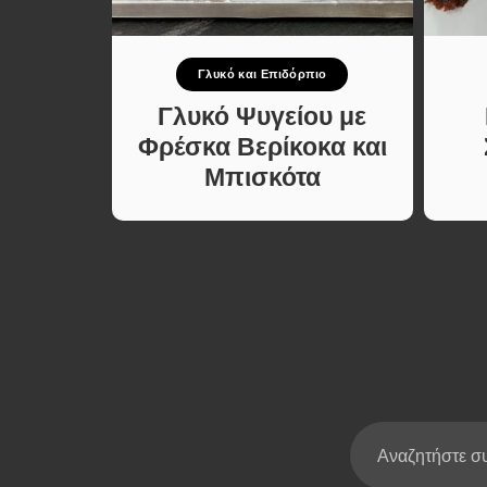
Σούπες κα
Κατσαρόλ
πιο
Γλυκό και Επιδόρπιο
Χορτοφαγι
Συνταγές
λακτος
Γλυκό Ψυγείου με
με 4
Φρέσκα Βερίκοκα και
Μπισκότα