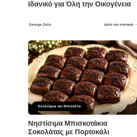
Ιδανικό για Όλη την Οικογένεια
George Zolis
Δείτε την συνταγή
Posted
by
Κουλούρια και Μπισκότα
Νηστίσιμα Μπισκοτάκια
Σοκολάτας με Πορτοκάλι