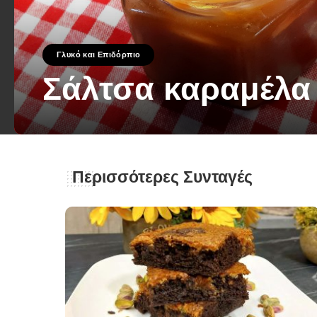
Γλυκό και Επιδόρπιο
Σάλτσα καραμέλα
George Zolis
8 Μαΐου 2023
Posted
by
Περισσότερες Συνταγές