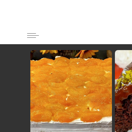
Κατηγορί
Ορεκτικα 
Ψωμι
Κουλούρια
Μπισκότα
Γλυκό και
Ποτά και 
Ψάρι και 
Σάλτσες κ
Κυρίως πι
Κρέας
Ζυμαρικά
Πίτες και 
Σαλάτες
Σνακ