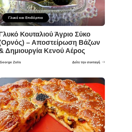
Γλυκό και Επιδόρπιο
Γλυκό Κουταλιού Άγριο Σύκο
(Ορνός) – Αποστείρωση Βάζων
& Δημιουργία Κενού Αέρος
George Zolis
Δείτε την συνταγή
Posted
by