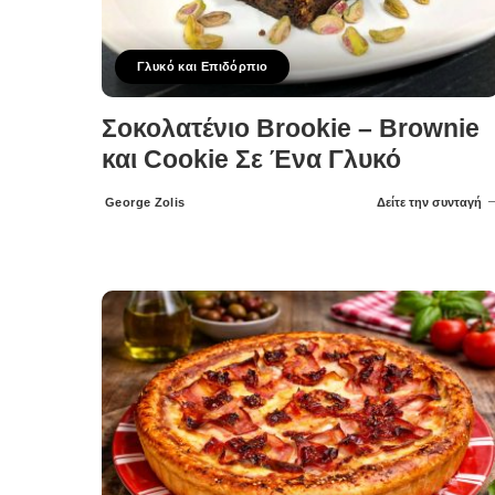
Γλυκό και Επιδόρπιο
Σοκολατένιο Brookie – Brownie
και Cookie Σε Ένα Γλυκό
George Zolis
Δείτε την συνταγή
Posted
by