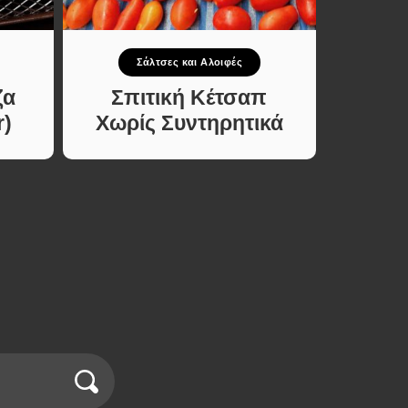
Σάλτσες και Αλοιφές
ζα
Σπιτική Κέτσαπ
r)
Χωρίς Συντηρητικά
Παρα