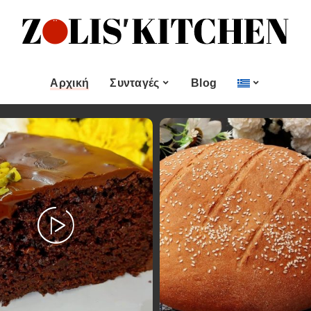
ες
Εποχιακές Συνταγές
& μεζεδες
Χριστουγεννιάτικες
Συνταγές
Αρχική
Συνταγές
Blog
Πασχαλινές Συνταγές
 και
Νηστίσιμες Συνταγές
Κατηγορίες
Εποχιακές Συνταγές
 Επιδόρπιο
Συνταγές για Αγίου
Βαλεντίνου
Χυμοί
Ορεκτικα & μεζεδες
Χριστουγεννιάτικες
Θαλασσινά
Συνταγές
Ψωμι
αι Αλοιφές
Πασχαλινές Συνταγές
Κουλούρια και
άτο
Μπισκότα
Νηστίσιμες Συνταγές
Γλυκό και Επιδόρπιο
Συνταγές για Αγίου
Βαλεντίνου
Ποτά και Χυμοί
Ζύμες
Ψάρι και Θαλασσινά
Σάλτσες και Αλοιφές