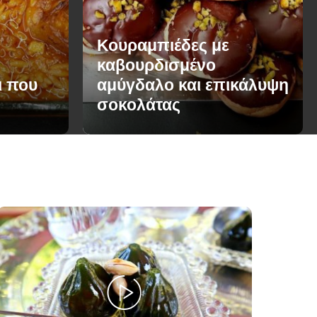
Κουραμπιέδες με
καβουρδισμένο
ι που
αμύγδαλο και επικάλυψη
σοκολάτας