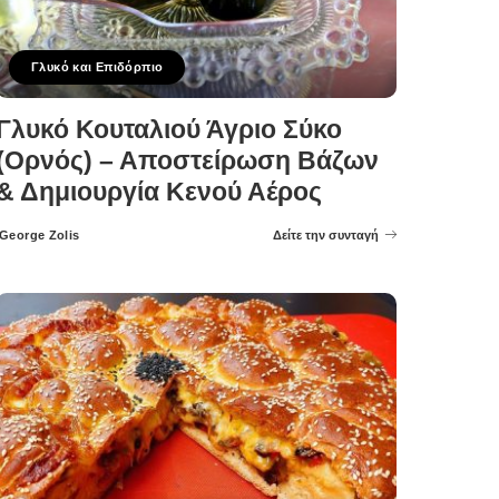
Γλυκό και Επιδόρπιο
Γλυκό Κουταλιού Άγριο Σύκο
(Ορνός) – Αποστείρωση Βάζων
& Δημιουργία Κενού Αέρος
George Zolis
Δείτε την συνταγή
Posted
by