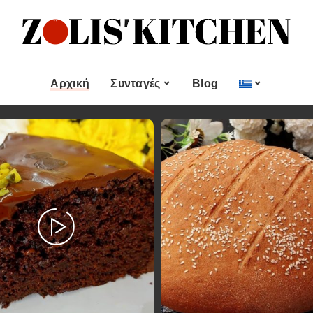
ες
Εποχιακές Συνταγές
& μεζεδες
Χριστουγεννιάτικες
Συνταγές
Αρχική
Συνταγές
Blog
Πασχαλινές Συνταγές
 και
Νηστίσιμες Συνταγές
Κατηγορίες
Εποχιακές Συνταγές
 Επιδόρπιο
Συνταγές για Αγίου
Βαλεντίνου
Χυμοί
Ορεκτικα & μεζεδες
Χριστουγεννιάτικες
Θαλασσινά
Συνταγές
Ψωμι
αι Αλοιφές
Πασχαλινές Συνταγές
Κουλούρια και
άτο
Μπισκότα
Νηστίσιμες Συνταγές
Γλυκό και Επιδόρπιο
Συνταγές για Αγίου
Βαλεντίνου
Ποτά και Χυμοί
Ζύμες
Ψάρι και Θαλασσινά
Σάλτσες και Αλοιφές