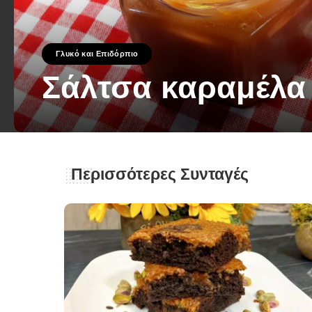
Γλυκό και Επιδόρπιο
Σάλτσα καραμέλα
George Zolis
8 Μαΐου 2023
Posted
by
Περισσότερες Συνταγές