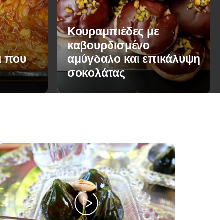
Κουραμπιέδες με
καβουρδισμένο
ι που
αμύγδαλο και επικάλυψη
σοκολάτας