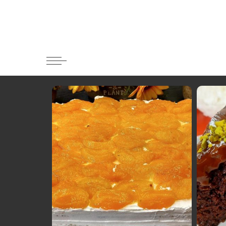
Κατηγορί
Ορεκτικα 
Ψωμι
Κουλούρια
Μπισκότα
Γλυκό και
Ποτά και 
Ψάρι και 
Σάλτσες κ
Κυρίως πι
Κρέας
Ζυμαρικά
Πίτες και 
Σαλάτες
Σνακ