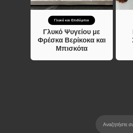
Σούπες κα
Κατσαρόλ
πιο
Γλυκό και Επιδόρπιο
Χορτοφαγι
Συνταγές
λακτος
Γλυκό Ψυγείου με
με 4
Φρέσκα Βερίκοκα και
Μπισκότα