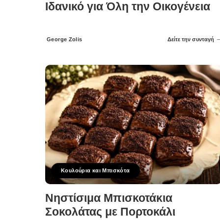
Ιδανικό για Όλη την Οικογένεια
George Zolis
Δείτε την συνταγή
Posted
by
Κουλούρια και Μπισκότα
Νηστίσιμα Μπισκοτάκια
Σοκολάτας με Πορτοκάλι