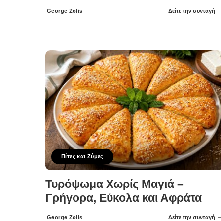
George Zolis
Δείτε την συνταγή
Posted
by
Πίτες και Ζύμες
Τυρόψωμα Χωρίς Μαγιά –
Γρήγορα, Εύκολα και Αφράτα
George Zolis
Δείτε την συνταγή
Posted