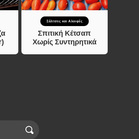
Σάλτσες και Αλοιφές
ζα
Σπιτική Κέτσαπ
r)
Χωρίς Συντηρητικά
Παρα