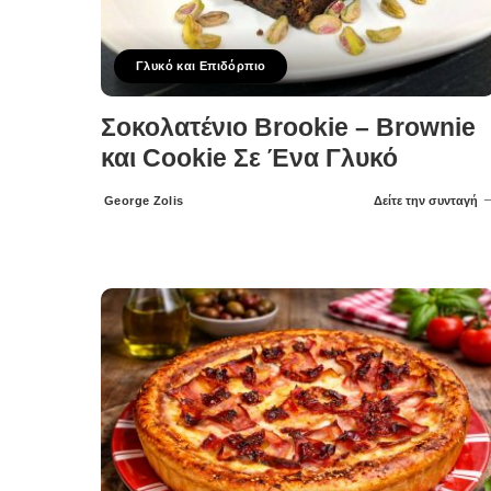
Γλυκό και Επιδόρπιο
Σοκολατένιο Brookie – Brownie
και Cookie Σε Ένα Γλυκό
George Zolis
Δείτε την συνταγή
Posted
by