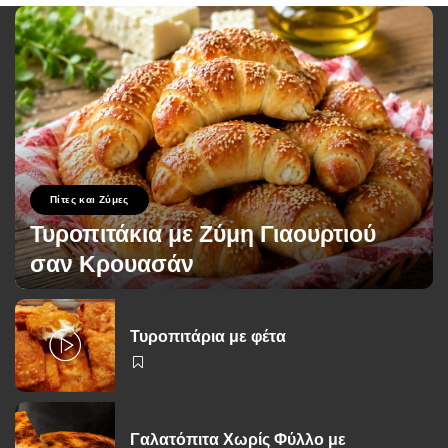
Πίτες και Ζύμες
Τυροπιτάκια με Ζύμη Γιαουρτιού
σαν Κρουασάν
George Zolis
12 Ιουλίου 2026
Posted
by
Τυροπιτάρια με φέτα
Γαλατόπιτα Χωρίς Φύλλο με