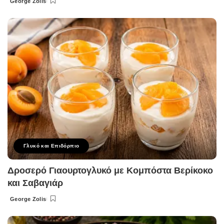
George Zolis
Posted
by
Γλυκό και Επιδόρπιο
Δροσερό Γιαουρτογλυκό με Κομπόστα Βερίκοκο
και Σαβαγιάρ
George Zolis
Posted
by