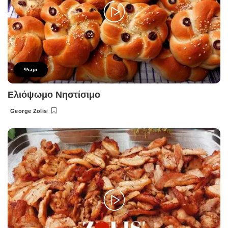
Ψωμι
Ελιόψωμο Νηστίσιμο
George Zolis
Posted
by