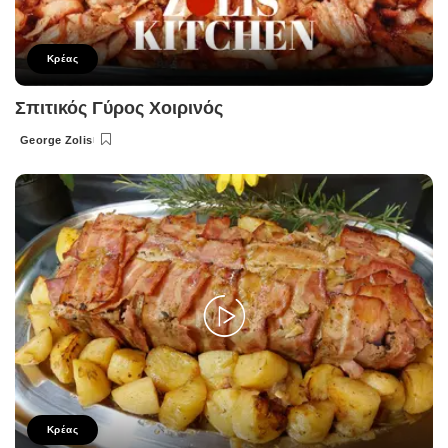
Κρέας
Σπιτικός Γύρος Χοιρινός
George Zolis
Posted
by
Κρέας