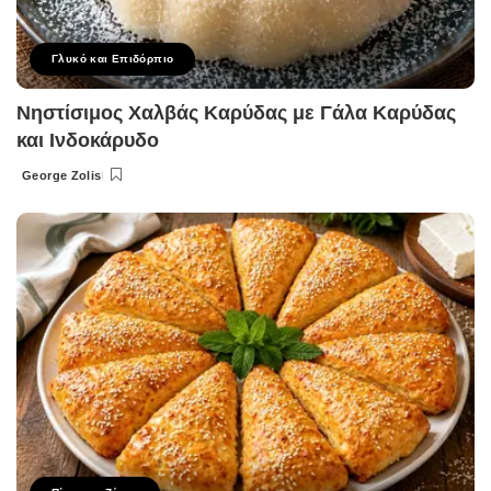
Γλυκό και Επιδόρπιο
Νηστίσιμος Χαλβάς Καρύδας με Γάλα Καρύδας
και Ινδοκάρυδο
George Zolis
Posted
by