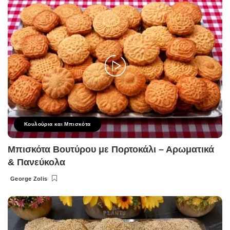
Κουλούρια και Μπισκότα
Μπισκότα Βουτύρου με Πορτοκάλι – Αρωματικά
& Πανεύκολα
George Zolis
Posted
by