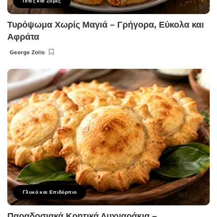
Πίτες και Ζύμες
Τυρόψωμα Χωρίς Μαγιά – Γρήγορα, Εύκολα και
Αφράτα
George Zolis
Posted
by
Γλυκό και Επιδόρπιο
Παραδοσιακά Κρητικά Λυχναράκια –