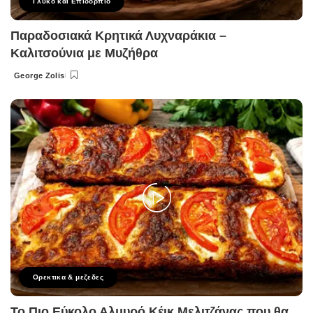
Γλυκό και Επιδόρπιο
Παραδοσιακά Κρητικά Λυχναράκια –
Καλιτσούνια με Μυζήθρα
George Zolis
Posted
by
Ορεκτικα & μεζεδες
Το Πιο Εύκολο Αλμυρό Κέικ Μελιτζάνας που θα