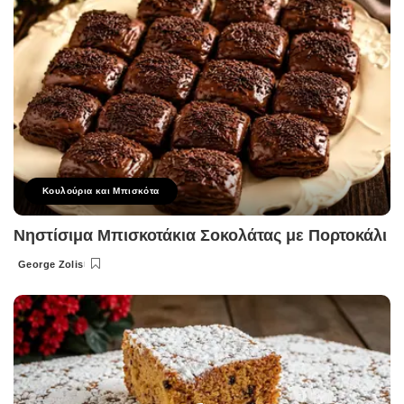
Κουλούρια και Μπισκότα
Νηστίσιμα Μπισκοτάκια Σοκολάτας με Πορτοκάλι
George Zolis
Posted
by