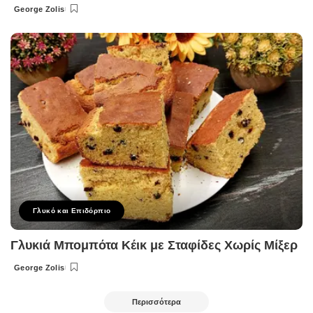
George Zolis
Posted
by
Γλυκό και Επιδόρπιο
Γλυκιά Μπομπότα Κέικ με Σταφίδες Χωρίς Μίξερ
George Zolis
Posted
by
Περισσότερα