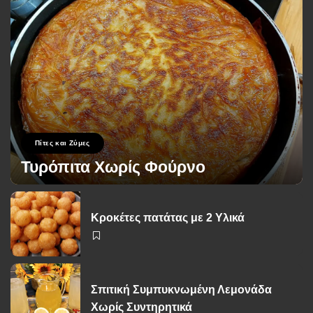
Πίτες και Ζύμες
Τυρόπιτα Χωρίς Φούρνο
George Zolis
17 Σεπτεμβρίου 2024
Posted
by
Κροκέτες πατάτας με 2 Υλικά
Σπιτική Συμπυκνωμένη Λεμονάδα
Χωρίς Συντηρητικά