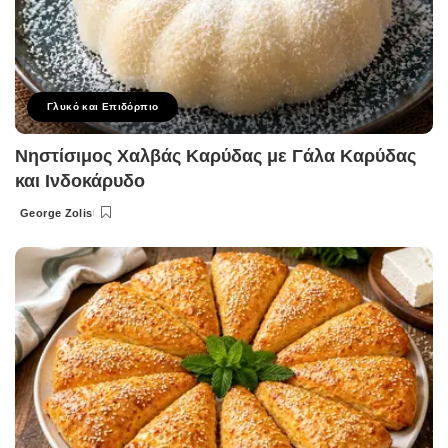
Γλυκό και Επιδόρπιο
Νηστίσιμος Χαλβάς Καρύδας με Γάλα Καρύδας
και Ινδοκάρυδο
George Zolis
Posted
by