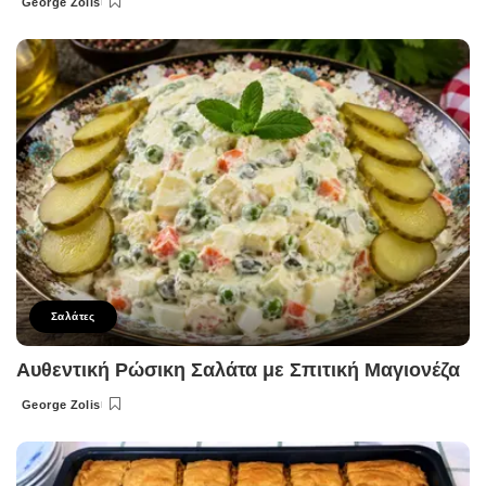
George Zolis
Posted
by
Σαλάτες
Αυθεντική Ρώσικη Σαλάτα με Σπιτική Μαγιονέζα
George Zolis
Posted
by