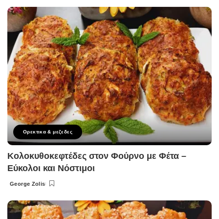
by
Ορεκτικα & μεζεδες
Κολοκυθοκεφτέδες στον Φούρνο με Φέτα –
Εύκολοι και Νόστιμοι
George Zolis
Posted
by