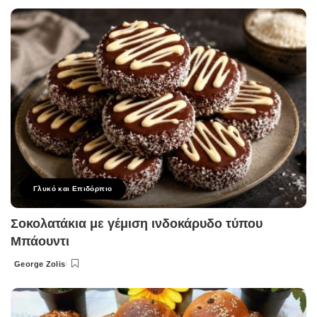
by
Γλυκό και Επιδόρπιο
Σοκολατάκια με γέμιση ινδοκάρυδο τύπου
Μπάουντι
George Zolis
Posted
by