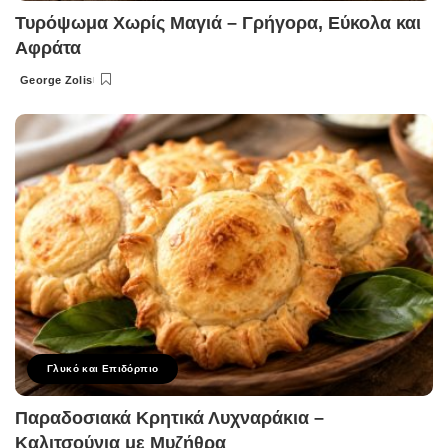
Τυρόψωμα Χωρίς Μαγιά – Γρήγορα, Εύκολα και
Αφράτα
George Zolis
Posted
by
Γλυκό και Επιδόρπιο
Παραδοσιακά Κρητικά Λυχναράκια –
Καλιτσούνια με Μυζήθρα