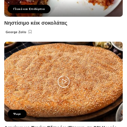
Γλυκό και Επιδόρπιο
Νηστίσιμο κέικ σοκολάτας
George Zolis
Posted
by
Ψωμι