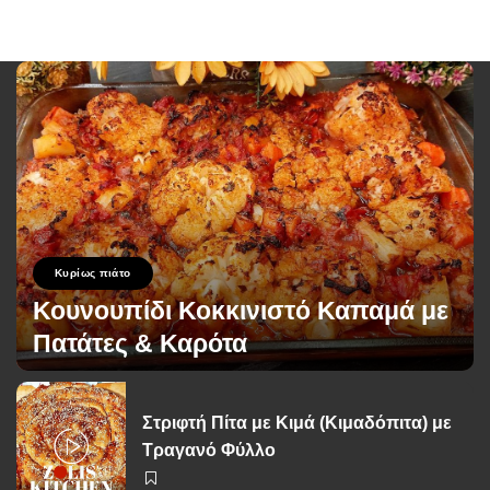
Κυρίως πιάτο
Κουνουπίδι Κοκκινιστό Καπαμά με
Πατάτες & Καρότα
George Zolis
2 Ιουνίου 2026
Posted
by
Στριφτή Πίτα με Κιμά (Κιμαδόπιτα) με
Τραγανό Φύλλο