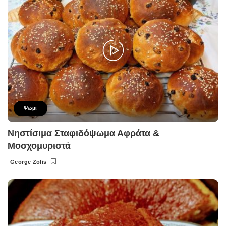
Ψωμι
Νηστίσιμα Σταφιδόψωμα Αφράτα &
Μοσχομυριστά
George Zolis
Posted
by