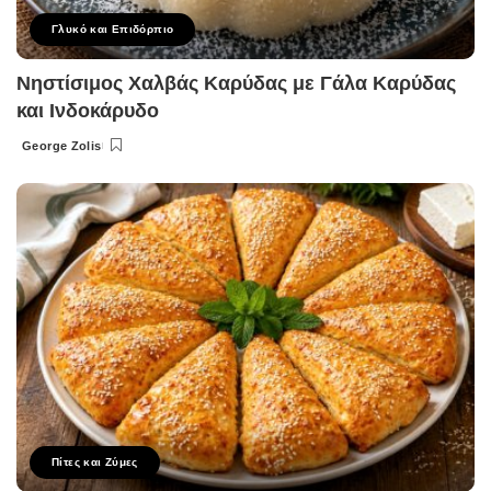
Γλυκό και Επιδόρπιο
Νηστίσιμος Χαλβάς Καρύδας με Γάλα Καρύδας
και Ινδοκάρυδο
George Zolis
Posted
by
Πίτες και Ζύμες