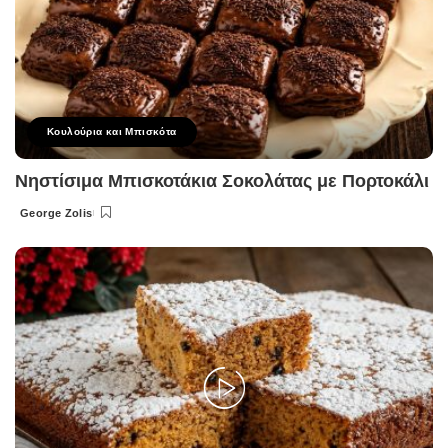
Κουλούρια και Μπισκότα
Νηστίσιμα Μπισκοτάκια Σοκολάτας με Πορτοκάλι
George Zolis
Posted
by