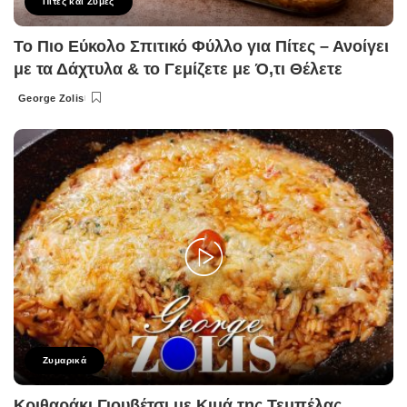
Πίτες και Ζύμες
Το Πιο Εύκολο Σπιτικό Φύλλο για Πίτες – Ανοίγει
με τα Δάχτυλα & το Γεμίζετε με Ό,τι Θέλετε
George Zolis
Posted
by
Ζυμαρικά
Κριθαράκι Γιουβέτσι με Κιμά της Τεμπέλας