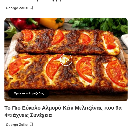
George Zolis
Posted
by
Ορεκτικα & μεζεδες
Το Πιο Εύκολο Αλμυρό Κέικ Μελιτζάνας που θα
Φτιάχνεις Συνέχεια
George Zolis
Posted