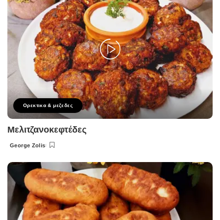
Ορεκτικα & μεζεδες
Μελιτζανοκεφτέδες
George Zolis
Posted
by