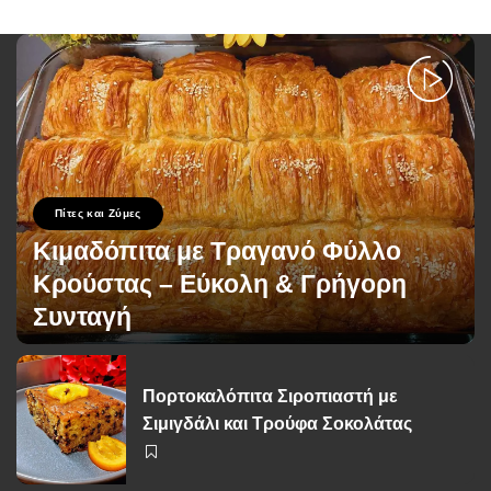
Πίτες και Ζύμες
Κιμαδόπιτα με Τραγανό Φύλλο
Κρούστας – Εύκολη & Γρήγορη
Συνταγή
George Zolis
5 Οκτωβρίου 2025
Posted
by
Πορτοκαλόπιτα Σιροπιαστή με
Σιμιγδάλι και Τρούφα Σοκολάτας