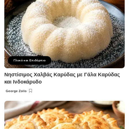
Γλυκό και Επιδόρπιο
Νηστίσιμος Χαλβάς Καρύδας με Γάλα Καρύδας
και Ινδοκάρυδο
George Zolis
Posted
by