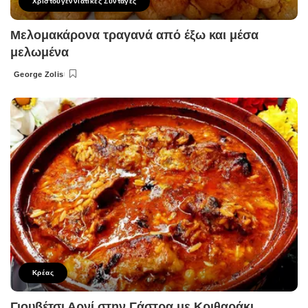
Χριστουγεννιάτικες Συνταγές
Μελομακάρονα τραγανά από έξω και μέσα
μελωμένα
George Zolis
Posted
by
Κρέας
Γιουβέτσι Αρνί στην Γάστρα με Κριθαράκι