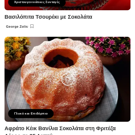
Χριστουγεννιάτικες Συνταγές
Βασιλόπιτα Τσουρέκι με Σοκολάτα
George Zolis
Posted
by
Γλυκό και Επιδόρπιο
Αφράτο Κέικ Βανίλια Σοκολάτα στη Φριτέζα