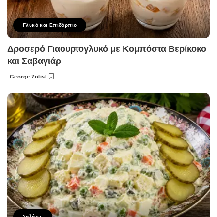
Γλυκό και Επιδόρπιο
Δροσερό Γιαουρτογλυκό με Κομπόστα Βερίκοκο
και Σαβαγιάρ
George Zolis
Posted
by
Σαλάτες