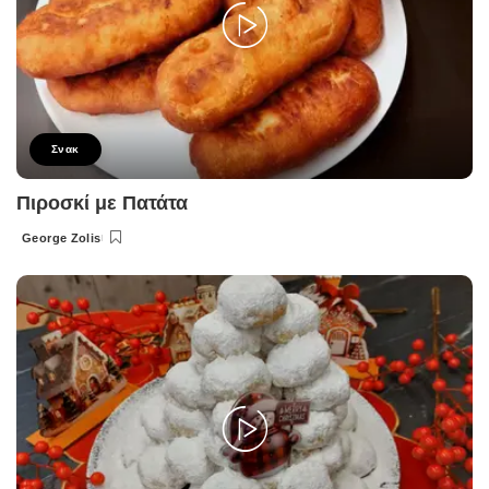
Σνακ
Πιροσκί με Πατάτα
George Zolis
Posted
by