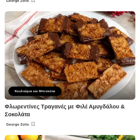
George Zolis
Posted
by
Κουλούρια και Μπισκότα
Φλωρεντίνες Τραγανές με Φιλέ Αμυγδάλου &
Σοκολάτα
George Zolis
Posted
by