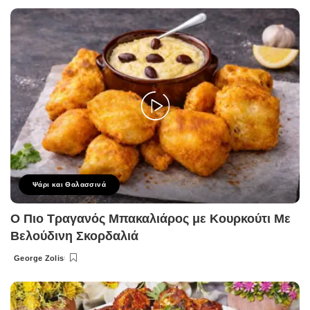
by
Ψάρι και Θαλασσινά
Ο Πιο Τραγανός Μπακαλιάρος με Κουρκούτι Με
Βελούδινη Σκορδαλιά
George Zolis
Posted
by