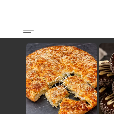
Κατηγορί
Ορεκτικα 
Ψωμι
Κουλούρια
Μπισκότα
Γλυκό και
Ποτά και 
Ψάρι και 
Σάλτσες κ
Κυρίως πι
Κρέας
Ζυμαρικά
Πίτες και 
Σαλάτες
Σνακ