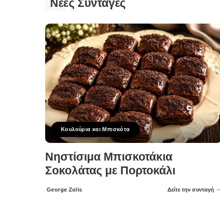
Νέες Συνταγές
Κουλούρια και Μπισκότα
Νηστίσιμα Μπισκοτάκια
Σοκολάτας με Πορτοκάλι
George Zolis
Δείτε την συνταγή
Posted
by