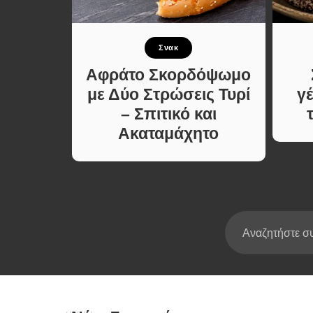
Σούπες κα
Κατσαρόλ
νταγές
Σνακ
Χορτοφαγι
Συνταγές
ουρέκι
Αφράτο Σκορδόψωμο
τα
με Δύο Στρώσεις Τυρί
γ
– Σπιτικό και
Ακαταμάχητο