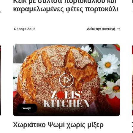
Κέικ με σάλτσα πορτοκαλιού και
καραμελωμένες φέτες πορτοκάλι
George Zolis
Δείτε την συνταγή
Posted
by
Ψωμι
Χωριάτικο Ψωμί χωρίς μίξερ