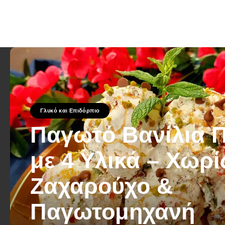
Γλυκό και Επιδόρπιο
Παγωτό Βανίλια 
με 4 Υλικά – Χωρί
Ζαχαρούχο &
Παγωτομηχανή