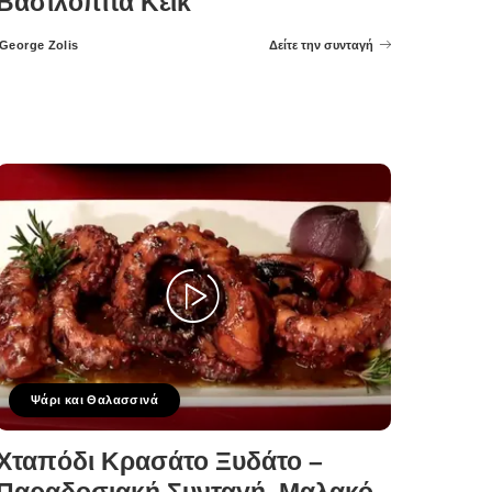
Βασιλόπιτα Κέικ
George Zolis
Δείτε την συνταγή
Posted
by
Ψάρι και Θαλασσινά
Χταπόδι Κρασάτο Ξυδάτο –