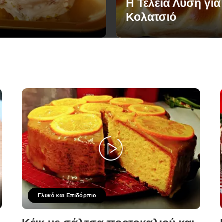
Η Τέλεια Λύση για
Κολατσιό
Γλυκό και Επιδόρπιο