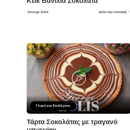
Κέικ Βανίλια Σοκολάτα
George Zolis
Δείτε την συνταγή
Posted
by
Γλυκό και Επιδόρπιο
Τάρτα Σοκολάτας με τραγανό