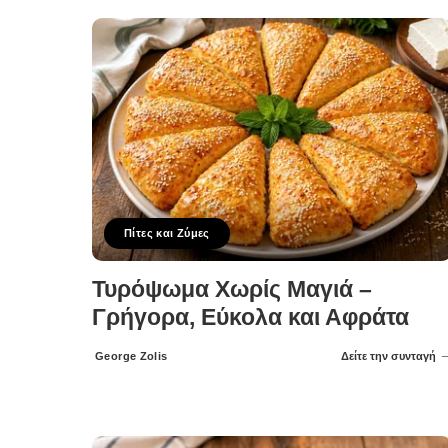
Πίτες και Ζύμες
Τυρόψωμα Χωρίς Μαγιά –
Γρήγορα, Εύκολα και Αφράτα
George Zolis
Δείτε την συνταγή
Posted
by