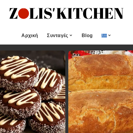
ες
Εποχιακές Συνταγές
& μεζεδες
Χριστουγεννιάτικες
Συνταγές
Αρχική
Συνταγές
Blog
Πασχαλινές Συνταγές
 και
Νηστίσιμες Συνταγές
Κατηγορίες
Εποχιακές Συνταγές
 Επιδόρπιο
Συνταγές για Αγίου
Βαλεντίνου
Χυμοί
Ορεκτικα & μεζεδες
Χριστουγεννιάτικες
Θαλασσινά
Συνταγές
Ψωμι
αι Αλοιφές
Πασχαλινές Συνταγές
Κουλούρια και
άτο
Μπισκότα
Νηστίσιμες Συνταγές
Γλυκό και Επιδόρπιο
Συνταγές για Αγίου
Βαλεντίνου
Ποτά και Χυμοί
Ζύμες
Ψάρι και Θαλασσινά
Σάλτσες και Αλοιφές