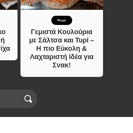
Ψωμι
Γ
κο
Γεμιστά Κουλούρια
Παστά
νή
με Σάλτσα και Τυρί –
Τυλι
ίχα
Η πιο Εύκολη &
και
Λαχταριστή Ιδέα για
Σνακ!