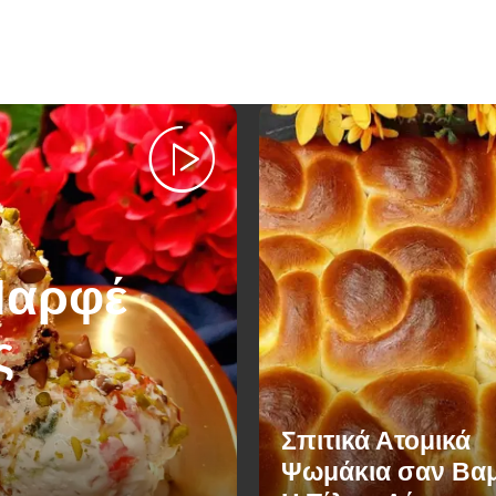
Παρφέ
ς
Σπιτικά Ατομικά
Ψωμάκια σαν Βαμ