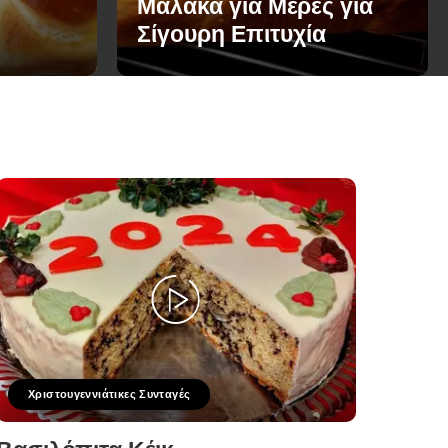
Μαλακά για Μέρες για
Σίγουρη Επιτυχία
Χριστουγεννιάτικες Συνταγές