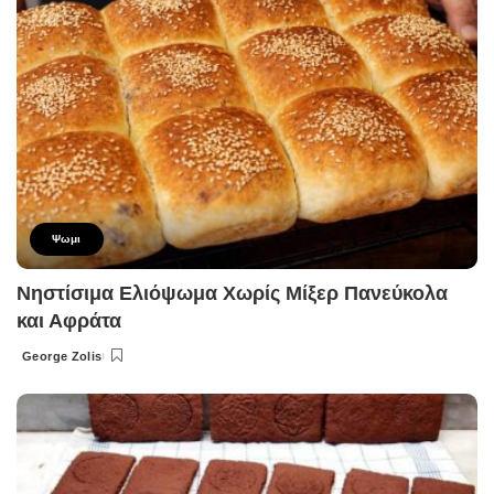
Ψωμι
Νηστίσιμα Ελιόψωμα Χωρίς Μίξερ Πανεύκολα
και Αφράτα
George Zolis
Posted
by