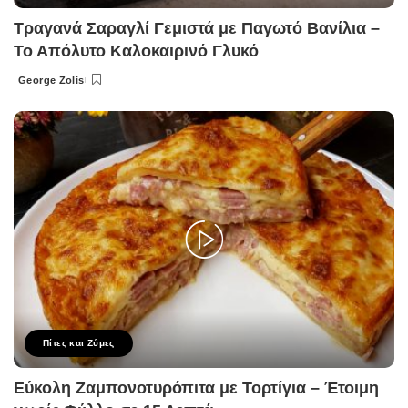
Τραγανά Σαραγλί Γεμιστά με Παγωτό Βανίλια –
Το Απόλυτο Καλοκαιρινό Γλυκό
George Zolis
Posted
by
Πίτες και Ζύμες
Εύκολη Ζαμπονοτυρόπιτα με Τορτίγια – Έτοιμη