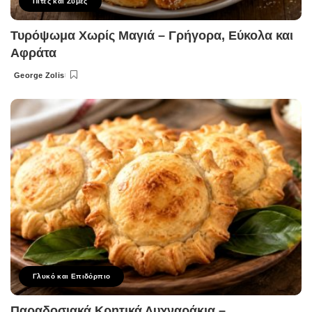
Πίτες και Ζύμες
Τυρόψωμα Χωρίς Μαγιά – Γρήγορα, Εύκολα και
Αφράτα
George Zolis
Posted
by
Γλυκό και Επιδόρπιο
Παραδοσιακά Κρητικά Λυχναράκια –