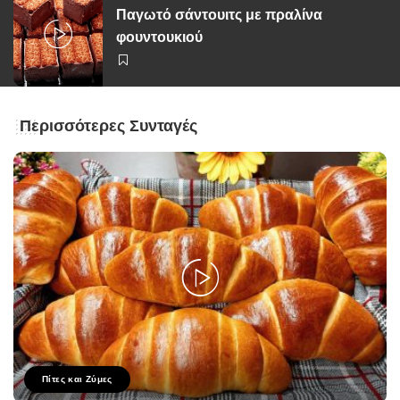
Παγωτό σάντουιτς με πραλίνα
φουντουκιού
Περισσότερες Συνταγές
Πίτες και Ζύμες