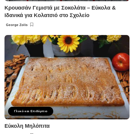
Κρουασάν Γεμιστά με Σοκολάτα – Εύκολα &
Ιδανικά για Κολατσιό στο Σχολείο
George Zolis
Posted
by
Γλυκό και Επιδόρπιο
Εύκολη Μηλόπιτα