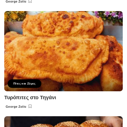
George Zolis
Posted
by
Πίτες και Ζύμες
Τυρόπιτες στο Τηγάνι
George Zolis
Posted
by