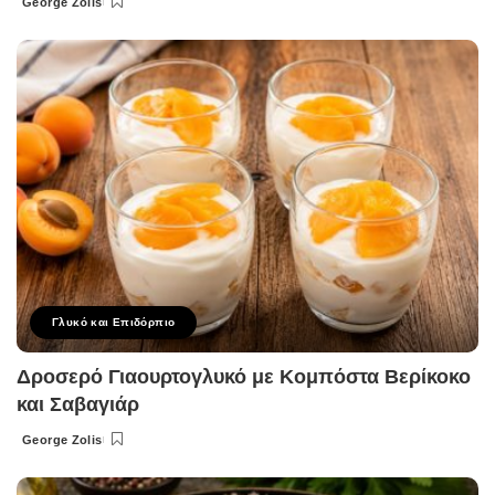
George Zolis
Posted
by
Γλυκό και Επιδόρπιο
Δροσερό Γιαουρτογλυκό με Κομπόστα Βερίκοκο
και Σαβαγιάρ
George Zolis
Posted
by