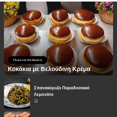
Γλυκό και Επιδόρπιο
Κοκάκια με Βελούδινη Κρέμα
George Zolis
19 Σεπτεμβρίου 2024
Posted
by
Σπανακόρυζο Παραδοσιακό
Λεμονάτο