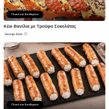
Γλυκό και Επιδόρπιο
Κέικ Βανίλια με Τρούφα Σοκολάτας
George Zolis
Posted
by
Γλυκό και Επιδόρπιο