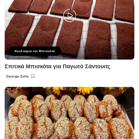
Κουλούρια και Μπισκότα
Σπιτικά Μπισκότα για Παγωτό Σάντουιτς
George Zolis
Posted
by