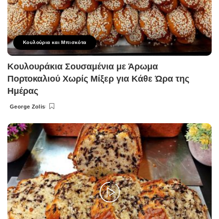
Κουλούρια και Μπισκότα
Κουλουράκια Σουσαμένια με Άρωμα
Πορτοκαλιού Χωρίς Μίξερ για Κάθε Ώρα της
Ημέρας
George Zolis
Posted
by