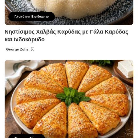
Γλυκό και Επιδόρπιο
Νηστίσιμος Χαλβάς Καρύδας με Γάλα Καρύδας
και Ινδοκάρυδο
George Zolis
Posted
by