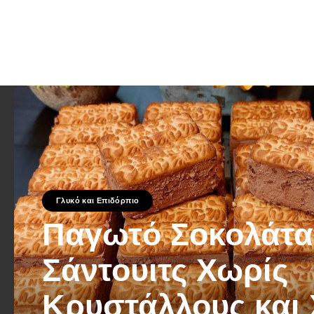
Γλυκό και Επιδόρπιο
Παγωτό Σοκολάτα
Σάντουιτς Χωρίς
Κρυστάλλους και