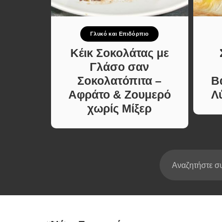
Σούπες κα
Κατσαρόλ
πιο
Γλυκό και Επιδόρπιο
Χορτοφαγι
Συνταγές
πιτική
Κέικ Σοκολάτας με
κο που
Γλάσο σαν
ίνει.
Σοκολατόπιτα –
Β
ήγορη
Αφράτο & Ζουμερό
Λ
χωρίς Μίξερ