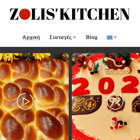
ες
Εποχιακές Συνταγές
& μεζεδες
Χριστουγεννιάτικες
Συνταγές
Αρχική
Συνταγές
Blog
Πασχαλινές Συνταγές
 και
Νηστίσιμες Συνταγές
Κατηγορίες
Εποχιακές Συνταγές
 Επιδόρπιο
Συνταγές για Αγίου
Βαλεντίνου
Χυμοί
Ορεκτικα & μεζεδες
Χριστουγεννιάτικες
Θαλασσινά
Συνταγές
Ψωμι
αι Αλοιφές
Πασχαλινές Συνταγές
Κουλούρια και
άτο
Μπισκότα
Νηστίσιμες Συνταγές
Γλυκό και Επιδόρπιο
Συνταγές για Αγίου
Βαλεντίνου
Ποτά και Χυμοί
Ζύμες
Ψάρι και Θαλασσινά
Σάλτσες και Αλοιφές