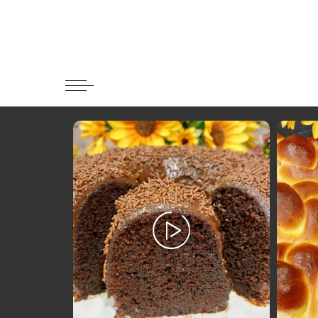
Κατηγορί
Ορεκτικα 
Ψωμι
Κουλούρια
Μπισκότα
Γλυκό και
Ποτά και 
Ψάρι και 
Σάλτσες κ
Κυρίως πι
Κρέας
Ζυμαρικά
Πίτες και 
Σαλάτες
Σνακ