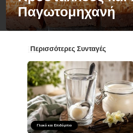
Παγωτομηχανή
George Zolis
13 Ιουλίου 2025
Posted
by
Περισσότερες Συνταγές
Γλυκό και Επιδόρπιο