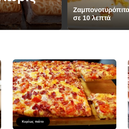
Ζαμπονοτυρόπιτα
σε 10 λεπτά
Κυρίως πιάτο