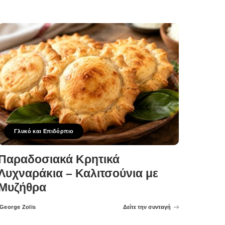
Γλυκό και Επιδόρπιο
Παραδοσιακά Κρητικά
Λυχναράκια – Καλιτσούνια με
Μυζήθρα
George Zolis
Δείτε την συνταγή
Posted
by