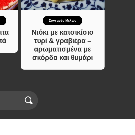
ς
Συνταγές Μελών
ιτα
Νιόκι με κατσικίσιο
Λαγ
τά
τυρί & γραβιέρα –
Χωρίς
αρωματισμένα με
Μέ
σκόρδο και θυμάρι