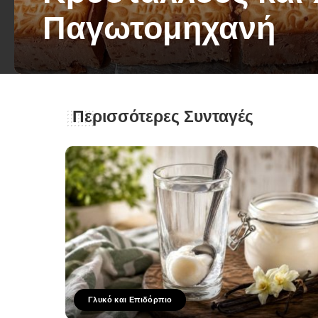
Παγωτομηχανή
George Zolis
13 Ιουλίου 2025
Posted
by
Περισσότερες Συνταγές
Γλυκό και Επιδόρπιο