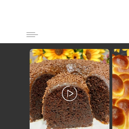
Κατηγορί
Ορεκτικα 
Ψωμι
Κουλούρια
Μπισκότα
Γλυκό και
Ποτά και 
Ψάρι και 
Σάλτσες κ
Κυρίως πι
Κρέας
Ζυμαρικά
Πίτες και 
Σαλάτες
Σνακ