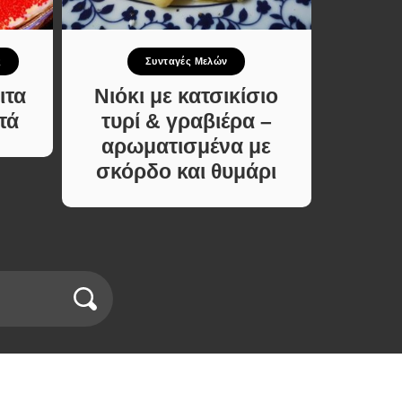
ς
Συνταγές Μελών
ιτα
Νιόκι με κατσικίσιο
Λαγ
τά
τυρί & γραβιέρα –
Χωρίς
αρωματισμένα με
Μέ
σκόρδο και θυμάρι