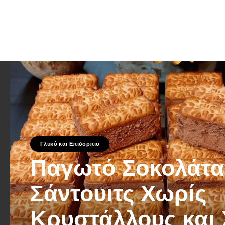
Γλυκό και Επιδόρπιο
Παγωτό Σοκολάτα
Σάντουιτς Χωρίς
Κρυστάλλους και