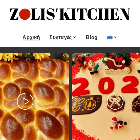
ες
Εποχιακές Συνταγές
& μεζεδες
Χριστουγεννιάτικες
Συνταγές
Αρχική
Συνταγές
Blog
Πασχαλινές Συνταγές
 και
Νηστίσιμες Συνταγές
Κατηγορίες
Εποχιακές Συνταγές
 Επιδόρπιο
Συνταγές για Αγίου
Βαλεντίνου
Χυμοί
Ορεκτικα & μεζεδες
Χριστουγεννιάτικες
Θαλασσινά
Συνταγές
Ψωμι
αι Αλοιφές
Πασχαλινές Συνταγές
Κουλούρια και
άτο
Μπισκότα
Νηστίσιμες Συνταγές
Γλυκό και Επιδόρπιο
Συνταγές για Αγίου
Βαλεντίνου
Ποτά και Χυμοί
Ζύμες
Ψάρι και Θαλασσινά
Σάλτσες και Αλοιφές