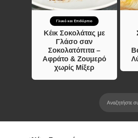
Σούπες κα
Κατσαρόλ
πιο
Γλυκό και Επιδόρπιο
Χορτοφαγι
Συνταγές
πιτική
Κέικ Σοκολάτας με
κο που
Γλάσο σαν
ίνει.
Σοκολατόπιτα –
Β
ήγορη
Αφράτο & Ζουμερό
Λ
χωρίς Μίξερ