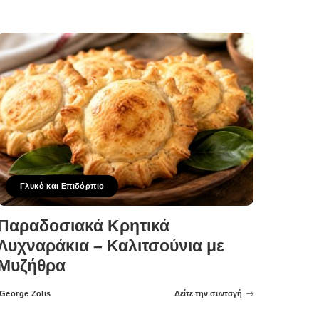
Γλυκό και Επιδόρπιο
Παραδοσιακά Κρητικά
Λυχναράκια – Καλιτσούνια με
Μυζήθρα
George Zolis
Δείτε την συνταγή
Posted
by