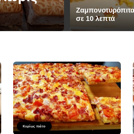
Ζαμπονοτυρόπιτα
σε 10 λεπτά
Κυρίως πιάτο