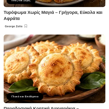
Πίτες και Ζύμες
Τυρόψωμα Χωρίς Μαγιά – Γρήγορα, Εύκολα και
Αφράτα
George Zolis
Posted
by
Γλυκό και Επιδόρπιο
Παραδοσιακά Κρητικά Λυχναράκια –