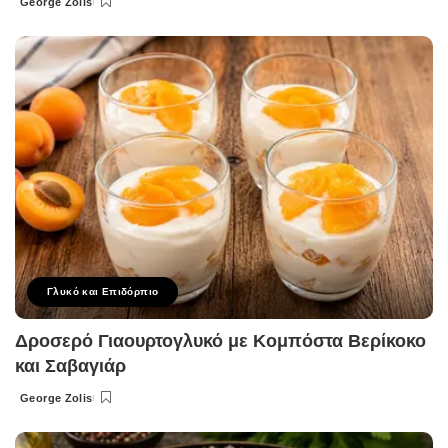
George Zolis
Posted
by
Γλυκό και Επιδόρπιο
Δροσερό Γιαουρτογλυκό με Κομπόστα Βερίκοκο
και Σαβαγιάρ
George Zolis
Posted
by