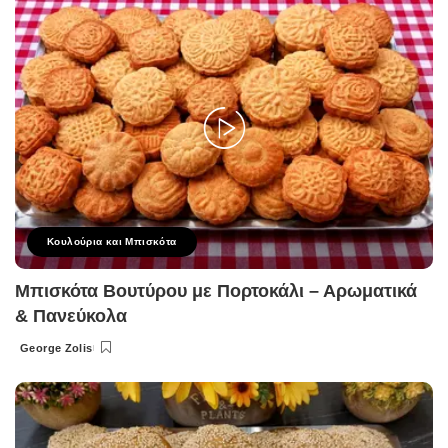
Κουλούρια και Μπισκότα
Μπισκότα Βουτύρου με Πορτοκάλι – Αρωματικά
& Πανεύκολα
George Zolis
Posted
by