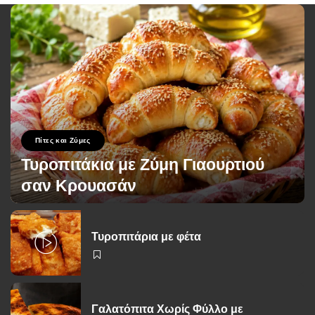
Πίτες και Ζύμες
Τυροπιτάκια με Ζύμη Γιαουρτιού
σαν Κρουασάν
George Zolis
12 Ιουλίου 2026
Posted
by
Τυροπιτάρια με φέτα
Γαλατόπιτα Χωρίς Φύλλο με