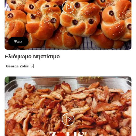
Ψωμι
Ελιόψωμο Νηστίσιμο
George Zolis
Posted
by