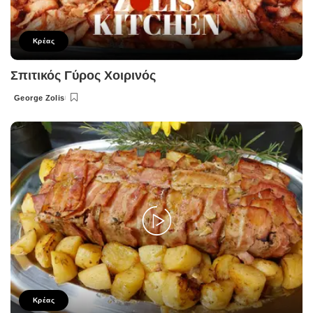
Κρέας
Σπιτικός Γύρος Χοιρινός
George Zolis
Posted
by
Κρέας