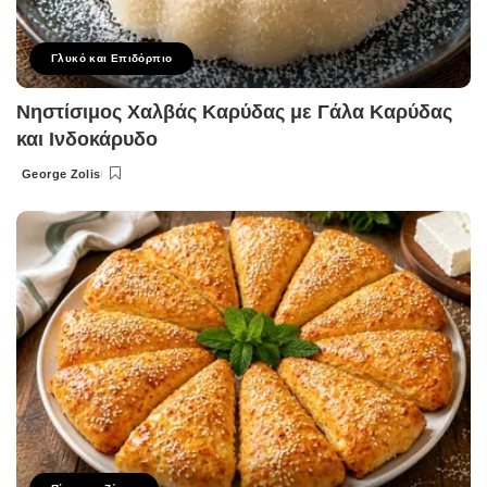
Γλυκό και Επιδόρπιο
Νηστίσιμος Χαλβάς Καρύδας με Γάλα Καρύδας
και Ινδοκάρυδο
George Zolis
Posted
by