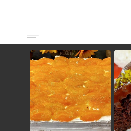
Κατηγορί
Ορεκτικα 
Ψωμι
Κουλούρια
Μπισκότα
Γλυκό και
Ποτά και 
Ψάρι και 
Σάλτσες κ
Κυρίως πι
Κρέας
Ζυμαρικά
Πίτες και 
Σαλάτες
Σνακ