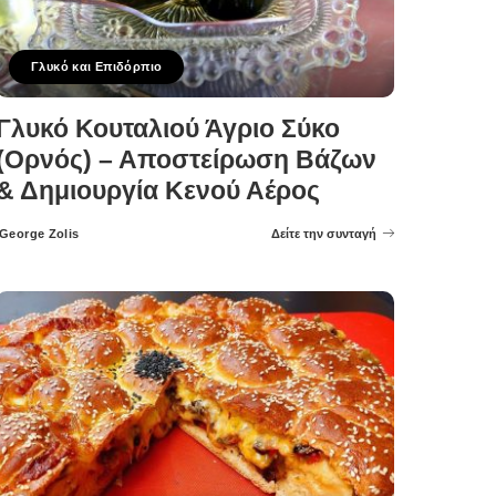
Γλυκό και Επιδόρπιο
Γλυκό Κουταλιού Άγριο Σύκο
(Ορνός) – Αποστείρωση Βάζων
& Δημιουργία Κενού Αέρος
George Zolis
Δείτε την συνταγή
Posted
by