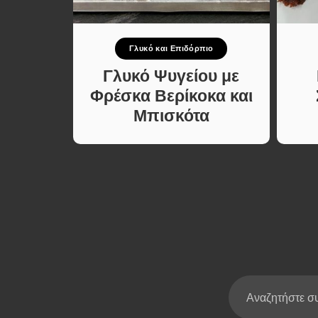
Σούπες κα
Κατσαρόλ
πιο
Γλυκό και Επιδόρπιο
Χορτοφαγι
Συνταγές
λακτος
Γλυκό Ψυγείου με
με 4
Φρέσκα Βερίκοκα και
Μπισκότα