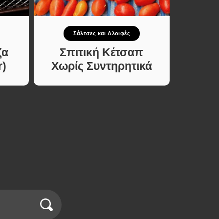
Σάλτσες και Αλοιφές
ζα
Σπιτική Κέτσαπ
r)
Χωρίς Συντηρητικά
Παρα