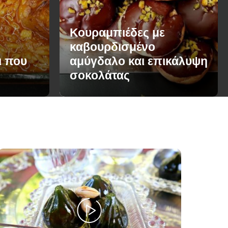
Κουραμπιέδες με
καβουρδισμένο
ι που
αμύγδαλο και επικάλυψη
σοκολάτας