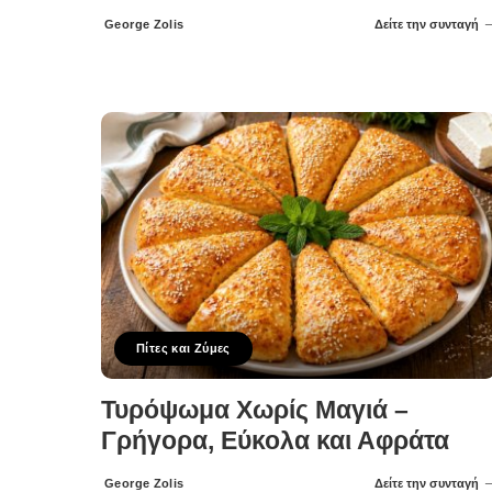
George Zolis
Δείτε την συνταγή
Posted
by
Πίτες και Ζύμες
Τυρόψωμα Χωρίς Μαγιά –
Γρήγορα, Εύκολα και Αφράτα
George Zolis
Δείτε την συνταγή
Posted