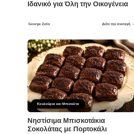
Ιδανικό για Όλη την Οικογένεια
George Zolis
Δείτε την συνταγή
Posted
by
Κουλούρια και Μπισκότα
Νηστίσιμα Μπισκοτάκια
Σοκολάτας με Πορτοκάλι