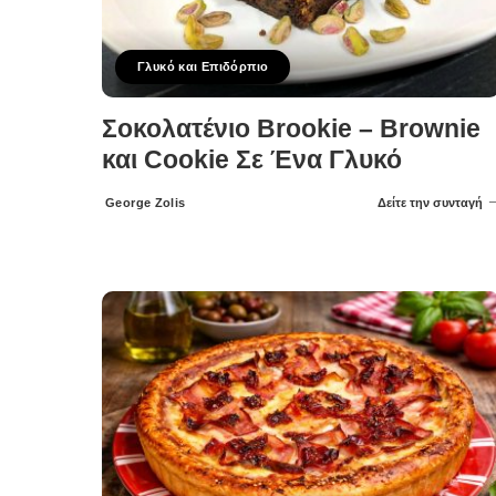
Γλυκό και Επιδόρπιο
Σοκολατένιο Brookie – Brownie
και Cookie Σε Ένα Γλυκό
George Zolis
Δείτε την συνταγή
Posted
by