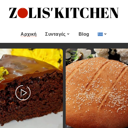
ες
Εποχιακές Συνταγές
& μεζεδες
Χριστουγεννιάτικες
Συνταγές
Αρχική
Συνταγές
Blog
Πασχαλινές Συνταγές
 και
Νηστίσιμες Συνταγές
Κατηγορίες
Εποχιακές Συνταγές
 Επιδόρπιο
Συνταγές για Αγίου
Βαλεντίνου
Χυμοί
Ορεκτικα & μεζεδες
Χριστουγεννιάτικες
Θαλασσινά
Συνταγές
Ψωμι
αι Αλοιφές
Πασχαλινές Συνταγές
Κουλούρια και
άτο
Μπισκότα
Νηστίσιμες Συνταγές
Γλυκό και Επιδόρπιο
Συνταγές για Αγίου
Βαλεντίνου
Ποτά και Χυμοί
Ζύμες
Ψάρι και Θαλασσινά
Σάλτσες και Αλοιφές