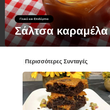
Γλυκό και Επιδόρπιο
Σάλτσα καραμέλα
George Zolis
8 Μαΐου 2023
Posted
by
Περισσότερες Συνταγές