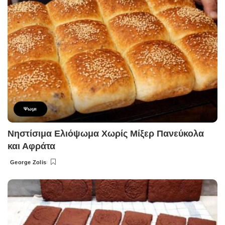
Ψωμι
Νηστίσιμα Ελιόψωμα Χωρίς Μίξερ Πανεύκολα
και Αφράτα
George Zolis
Posted
by