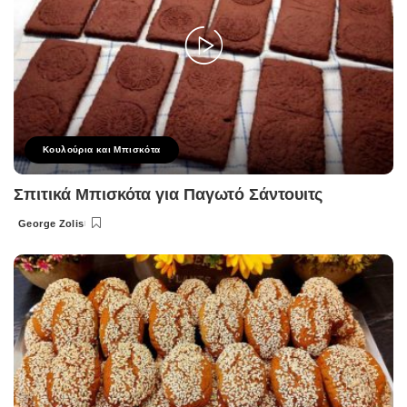
Κουλούρια και Μπισκότα
Σπιτικά Μπισκότα για Παγωτό Σάντουιτς
George Zolis
Posted
by