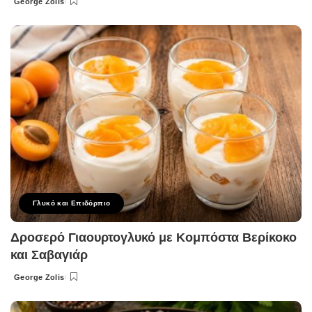
George Zolis
Posted
by
Γλυκό και Επιδόρπιο
Δροσερό Γιαουρτογλυκό με Κομπόστα Βερίκοκο
και Σαβαγιάρ
George Zolis
Posted
by