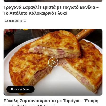
Τραγανά Σαραγλί Γεμιστά με Παγωτό Βανίλια –
Το Απόλυτο Καλοκαιρινό Γλυκό
George Zolis
Posted
by
Πίτες και Ζύμες
Εύκολη Ζαμπονοτυρόπιτα με Τορτίγια – Έτοιμη