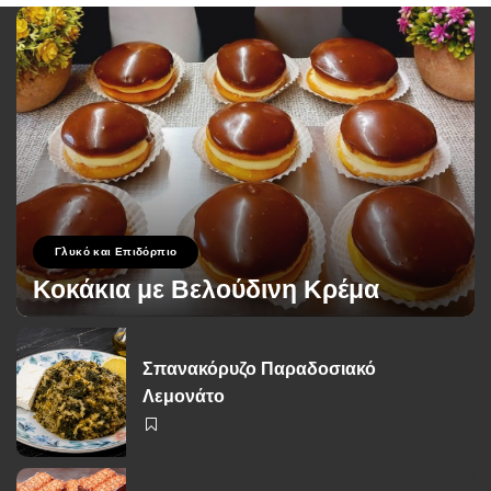
Γλυκό και Επιδόρπιο
Κοκάκια με Βελούδινη Κρέμα
George Zolis
19 Σεπτεμβρίου 2024
Posted
by
Σπανακόρυζο Παραδοσιακό
Λεμονάτο