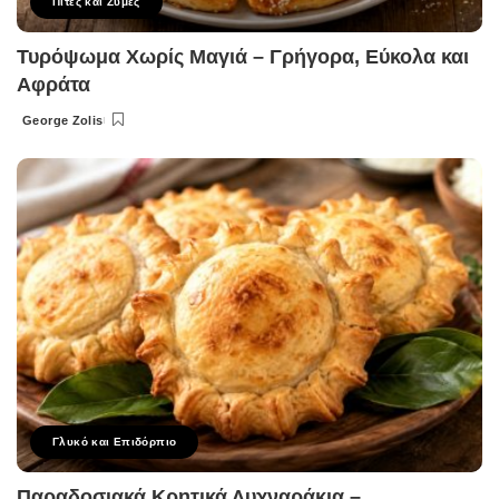
Πίτες και Ζύμες
Τυρόψωμα Χωρίς Μαγιά – Γρήγορα, Εύκολα και
Αφράτα
George Zolis
Posted
by
Γλυκό και Επιδόρπιο
Παραδοσιακά Κρητικά Λυχναράκια –