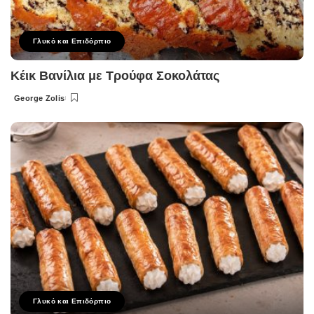
Γλυκό και Επιδόρπιο
Κέικ Βανίλια με Τρούφα Σοκολάτας
George Zolis
Posted
by
Γλυκό και Επιδόρπιο