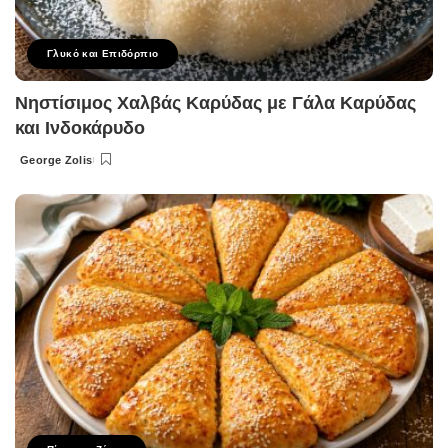
Γλυκό και Επιδόρπιο
Νηστίσιμος Χαλβάς Καρύδας με Γάλα Καρύδας
και Ινδοκάρυδο
George Zolis
Posted
by