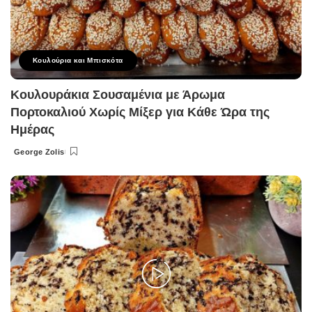
Κουλούρια και Μπισκότα
Κουλουράκια Σουσαμένια με Άρωμα
Πορτοκαλιού Χωρίς Μίξερ για Κάθε Ώρα της
Ημέρας
George Zolis
Posted
by