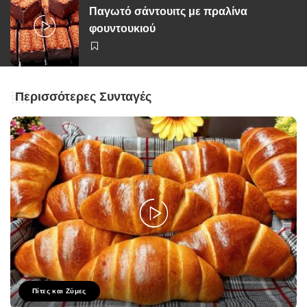
Παγωτό σάντουιτς με πραλίνα
φουντουκιού
Περισσότερες Συνταγές
Πίτες και Ζύμες