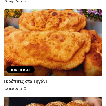
George Zolis
Posted
by
Πίτες και Ζύμες
Τυρόπιτες στο Τηγάνι
George Zolis
Posted
by