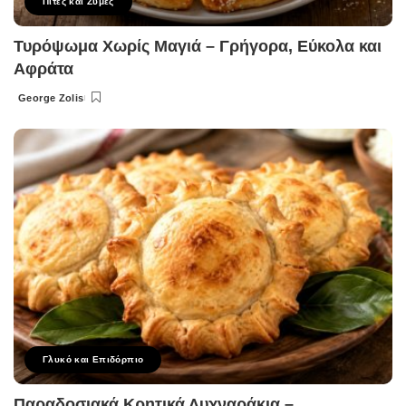
Πίτες και Ζύμες
Τυρόψωμα Χωρίς Μαγιά – Γρήγορα, Εύκολα και
Αφράτα
George Zolis
Posted
by
Γλυκό και Επιδόρπιο
Παραδοσιακά Κρητικά Λυχναράκια –