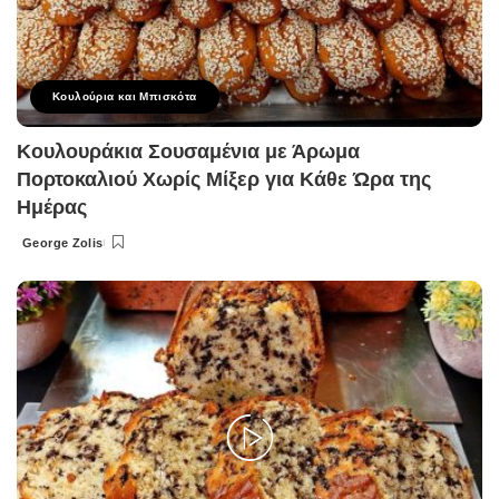
Κουλούρια και Μπισκότα
Κουλουράκια Σουσαμένια με Άρωμα
Πορτοκαλιού Χωρίς Μίξερ για Κάθε Ώρα της
Ημέρας
George Zolis
Posted
by