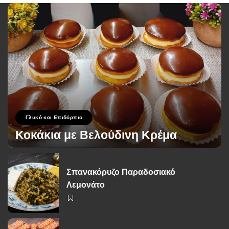
Γλυκό και Επιδόρπιο
Κοκάκια με Βελούδινη Κρέμα
George Zolis
19 Σεπτεμβρίου 2024
Posted
by
Σπανακόρυζο Παραδοσιακό
Λεμονάτο