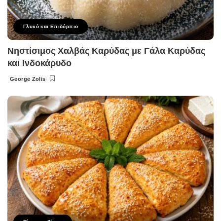
Γλυκό και Επιδόρπιο
Νηστίσιμος Χαλβάς Καρύδας με Γάλα Καρύδας
και Ινδοκάρυδο
George Zolis
Posted
by