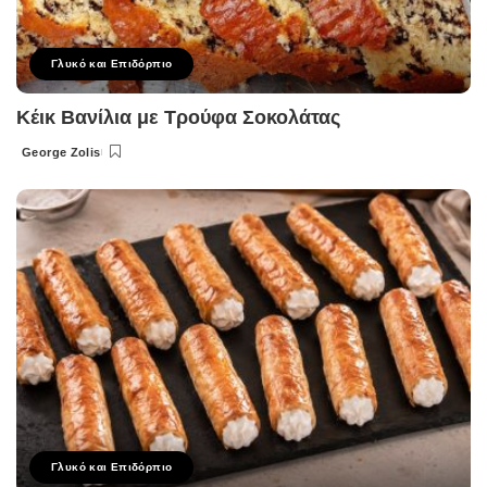
Γλυκό και Επιδόρπιο
Κέικ Βανίλια με Τρούφα Σοκολάτας
George Zolis
Posted
by
Γλυκό και Επιδόρπιο