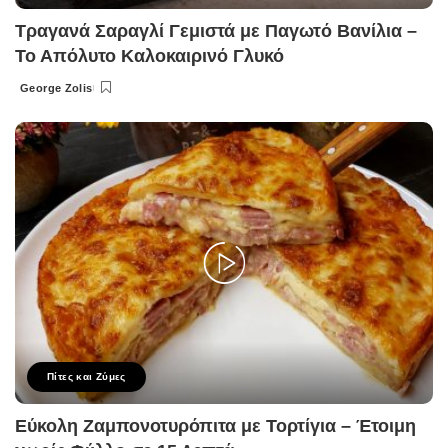
Τραγανά Σαραγλί Γεμιστά με Παγωτό Βανίλια –
Το Απόλυτο Καλοκαιρινό Γλυκό
George Zolis
Posted
by
Πίτες και Ζύμες
Εύκολη Ζαμπονοτυρόπιτα με Τορτίγια – Έτοιμη