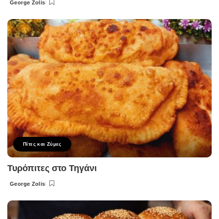
George Zolis
Posted
by
Πίτες και Ζύμες
Τυρόπιτες στο Τηγάνι
George Zolis
Posted
by