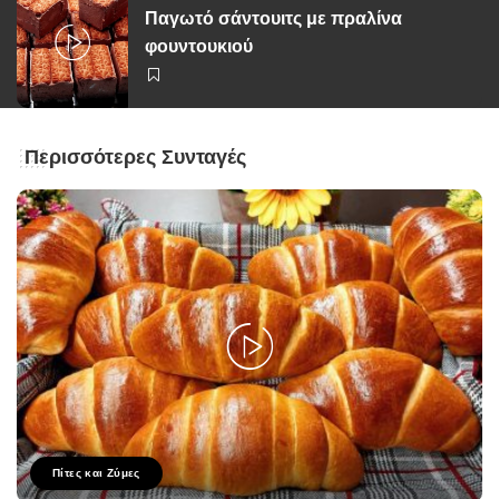
Παγωτό σάντουιτς με πραλίνα
φουντουκιού
Περισσότερες Συνταγές
Πίτες και Ζύμες