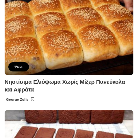
Ψωμι
Νηστίσιμα Ελιόψωμα Χωρίς Μίξερ Πανεύκολα
και Αφράτα
George Zolis
Posted
by