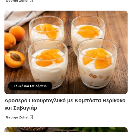
George Zolis
Posted
by
Γλυκό και Επιδόρπιο
Δροσερό Γιαουρτογλυκό με Κομπόστα Βερίκοκο
και Σαβαγιάρ
George Zolis
Posted
by