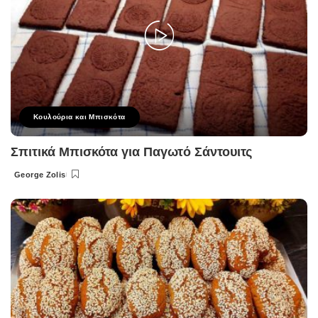
Κουλούρια και Μπισκότα
Σπιτικά Μπισκότα για Παγωτό Σάντουιτς
George Zolis
Posted
by