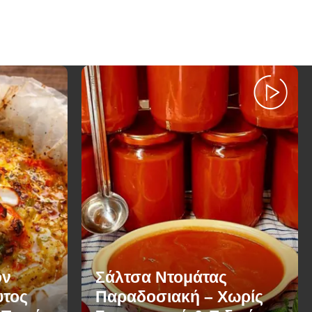
ον
Σάλτσα Ντομάτας
υτος
Παραδοσιακή – Χωρίς