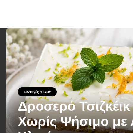
Συνταγές Μελών
Δροσερό Τσιζκέικ
Χωρίς Ψήσιμο με 