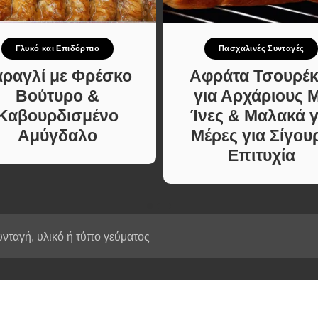
Κυρίως πιάτο
ι Φαγητά
Κρέας
ας
Ζυμαρικά
Γλυκό και Επιδόρπιο
Πασχαλινές Συνταγές
κές
Πίτες και Ζύμες
 Μελών
αραγλί με Φρέσκο
Αφράτα Τσουρέκ
Σαλάτες
Βούτυρο &
για Αρχάριους 
Σνακ
Καβουρδισμένο
Ίνες & Μαλακά γ
Σούπες και Φαγητά
Αμύγδαλο
Μέρες για Σίγου
Κατσαρόλας
Επιτυχία
Χορτοφαγικές
Συνταγές Μελών