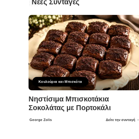
Νέες Συνταγές
Κουλούρια και Μπισκότα
Νηστίσιμα Μπισκοτάκια
Σοκολάτας με Πορτοκάλι
George Zolis
Δείτε την συνταγή
Posted
by