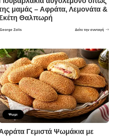
Γιουβαρλάκια αυγολέμονο όπως
της μαμάς – Αφράτα, Λεμονάτα &
Σκέτη Θαλπωρή
George Zolis
Δείτε την συνταγή
Posted
by
Ψωμι
Αφράτα Γεμιστά Ψωμάκια με