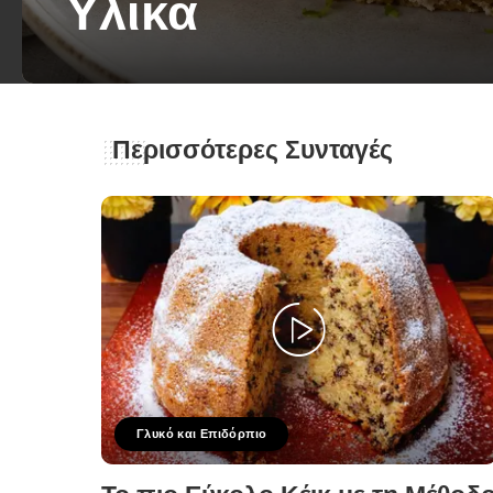
Υλικά
George Zolis
22 Ιουνίου 2026
Posted
by
Περισσότερες Συνταγές
Γλυκό και Επιδόρπιο