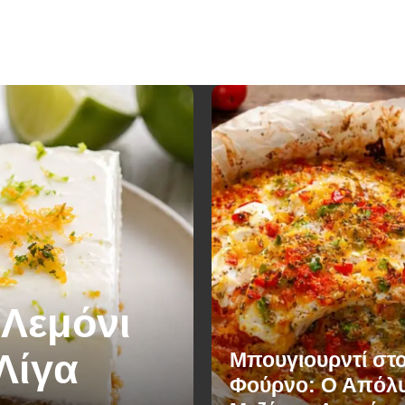
 Λεμόνι
Λίγα
Μπουγιουρντί στ
Φούρνο: Ο Απόλ