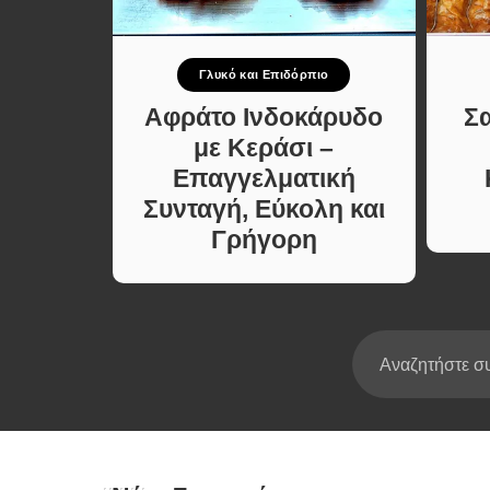
Σούπες κα
Κατσαρόλ
Γλυκό και Επιδόρπιο
Χορτοφαγι
νταγές
Συνταγές
Αφράτο Ινδοκάρυδο
Σ
Κέικ
με Κεράσι –
Επαγγελματική
Συνταγή, Εύκολη και
Γρήγορη