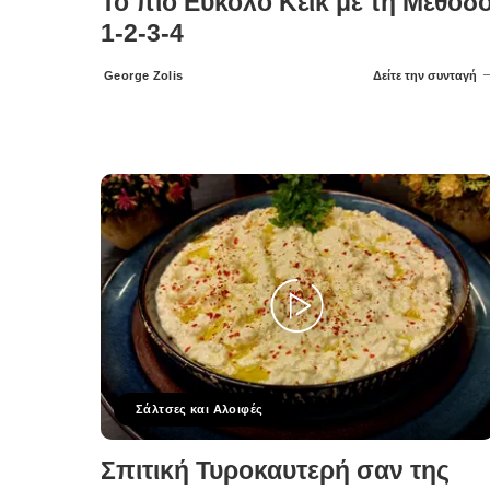
Το πιο Εύκολο Κέικ με τη Μέθοδ
1-2-3-4
George Zolis
Δείτε την συνταγή
Posted
by
Σάλτσες και Αλοιφές
Σπιτική Τυροκαυτερή σαν της