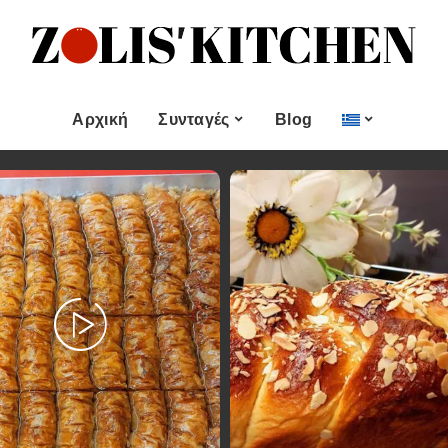
ες
Εποχιακές Συνταγές
& μεζεδες
Χριστουγεννιάτικες
Συνταγές
Αρχική
Συνταγές
Blog
Πασχαλινές Συνταγές
 και
Νηστίσιμες Συνταγές
Κατηγορίες
Εποχιακές Συνταγές
 Επιδόρπιο
Συνταγές για Αγίου
Βαλεντίνου
Χυμοί
Ορεκτικα & μεζεδες
Χριστουγεννιάτικες
Θαλασσινά
Συνταγές
Ψωμι
αι Αλοιφές
Πασχαλινές Συνταγές
Κουλούρια και
άτο
Μπισκότα
Νηστίσιμες Συνταγές
Γλυκό και Επιδόρπιο
Συνταγές για Αγίου
Βαλεντίνου
Ποτά και Χυμοί
Ζύμες
Ψάρι και Θαλασσινά
Σάλτσες και Αλοιφές