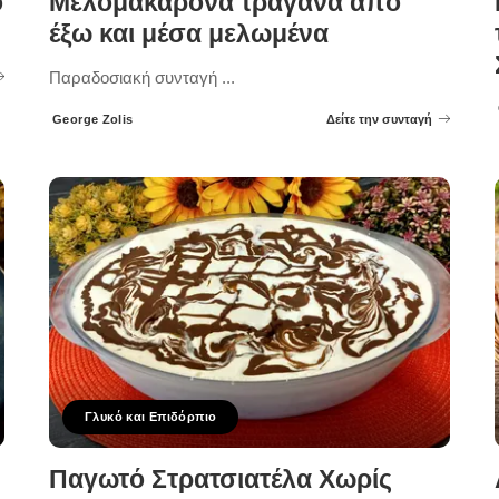
ο
Μελομακάρονα τραγανά από
έξω και μέσα μελωμένα
Παραδοσιακή συνταγή
...
George Zolis
Δείτε την συνταγή
Posted
by
Γλυκό και Επιδόρπιο
Παγωτό Στρατσιατέλα Χωρίς