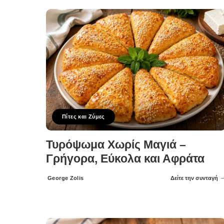
Πίτες και Ζύμες
Τυρόψωμα Χωρίς Μαγιά –
Γρήγορα, Εύκολα και Αφράτα
George Zolis
Δείτε την συνταγή
Posted
by