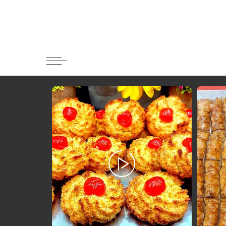
Κατηγορί
Ορεκτικα 
Ψωμι
Κουλούρια
Μπισκότα
Γλυκό και
Ποτά και 
Ψάρι και 
Σάλτσες κ
Κυρίως πι
Κρέας
Ζυμαρικά
Πίτες και 
Σαλάτες
Σνακ