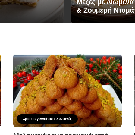
Μεζές με Λιωμένα
& Ζουμερή Ντομά
Χριστουγεννιάτικες Συνταγές