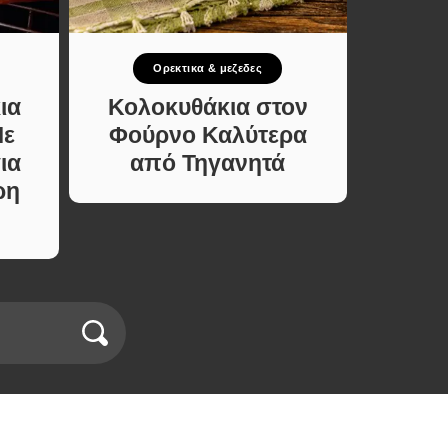
Ορεκτικα & μεζεδες
Σ
ια
Κολοκυθάκια στον
Σπιτι
Με
Φούρνο Καλύτερα
Υλ
ια
από Τηγανητά
Φτιάξ
ρη
Χωρί
σε