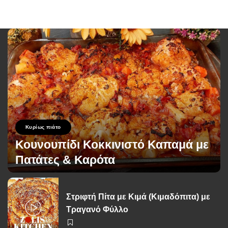
Κυρίως πιάτο
Κουνουπίδι Κοκκινιστό Καπαμά με
Πατάτες & Καρότα
George Zolis
2 Ιουνίου 2026
Posted
by
Στριφτή Πίτα με Κιμά (Κιμαδόπιτα) με
Τραγανό Φύλλο