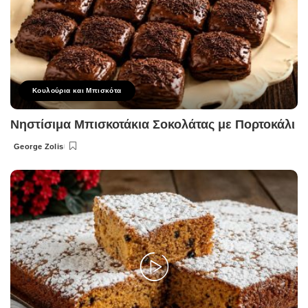
Κουλούρια και Μπισκότα
Νηστίσιμα Μπισκοτάκια Σοκολάτας με Πορτοκάλι
George Zolis
Posted
by