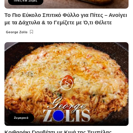
Πίτες και Ζύμες
Το Πιο Εύκολο Σπιτικό Φύλλο για Πίτες – Ανοίγει
με τα Δάχτυλα & το Γεμίζετε με Ό,τι Θέλετε
George Zolis
Posted
by
Ζυμαρικά
Κριθαράκι Γιουβέτσι με Κιμά της Τεμπέλας