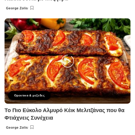
George Zolis
Posted
by
Ορεκτικα & μεζεδες
Το Πιο Εύκολο Αλμυρό Κέικ Μελιτζάνας που θα
Φτιάχνεις Συνέχεια
George Zolis
Posted