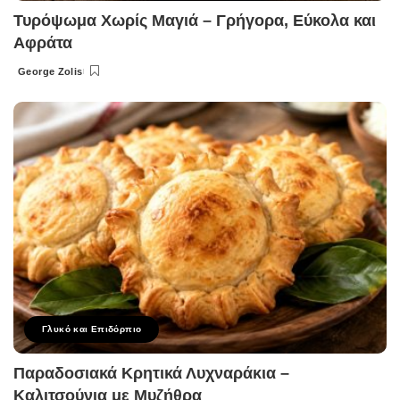
Τυρόψωμα Χωρίς Μαγιά – Γρήγορα, Εύκολα και
Αφράτα
George Zolis
Posted
by
Γλυκό και Επιδόρπιο
Παραδοσιακά Κρητικά Λυχναράκια –
Καλιτσούνια με Μυζήθρα