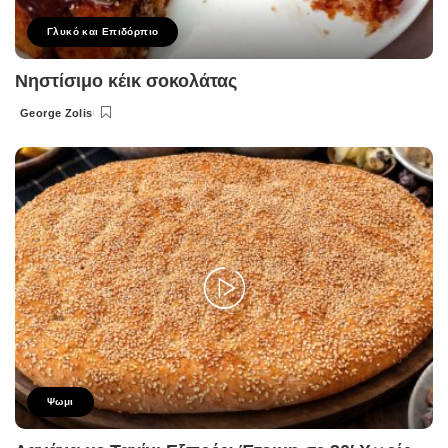
Γλυκό και Επιδόρπιο
Νηστίσιμο κέικ σοκολάτας
George Zolis
Posted
by
Ψωμι