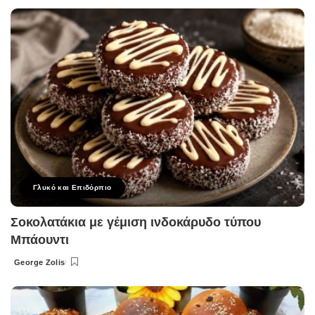
by
Γλυκό και Επιδόρπιο
Σοκολατάκια με γέμιση ινδοκάρυδο τύπου
Μπάουντι
George Zolis
Posted
by