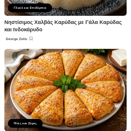
Γλυκό και Επιδόρπιο
Νηστίσιμος Χαλβάς Καρύδας με Γάλα Καρύδας
και Ινδοκάρυδο
George Zolis
Posted
by
Πίτες και Ζύμες