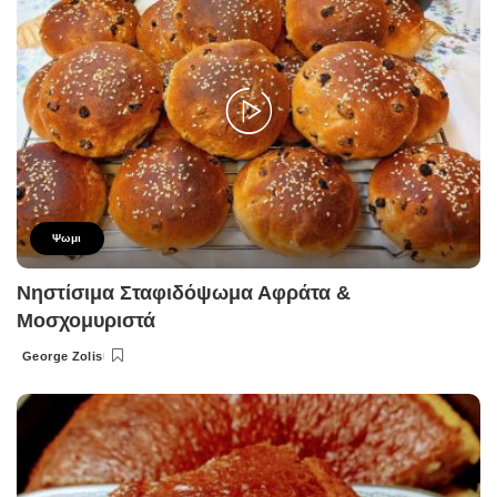
Ψωμι
Νηστίσιμα Σταφιδόψωμα Αφράτα &
Μοσχομυριστά
George Zolis
Posted
by