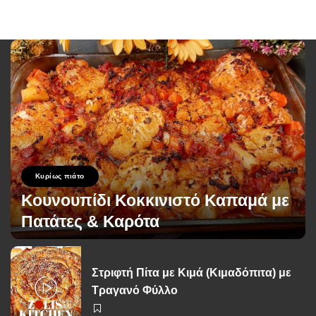
Κυρίως πιάτο
Κουνουπίδι Κοκκινιστό Καπαμά με
Πατάτες & Καρότα
George Zolis
2 Ιουνίου 2026
Posted
by
Στριφτή Πίτα με Κιμά (Κιμαδόπιτα) με
Τραγανό Φύλλο