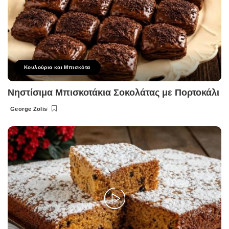
Κουλούρια και Μπισκότα
Νηστίσιμα Μπισκοτάκια Σοκολάτας με Πορτοκάλι
George Zolis
Posted
by