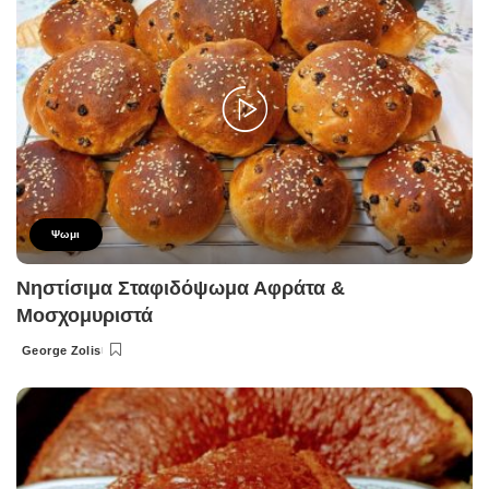
Ψωμι
Νηστίσιμα Σταφιδόψωμα Αφράτα &
Μοσχομυριστά
George Zolis
Posted
by