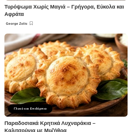
Τυρόψωμα Χωρίς Μαγιά – Γρήγορα, Εύκολα και
Αφράτα
George Zolis
Posted
by
Γλυκό και Επιδόρπιο
Παραδοσιακά Κρητικά Λυχναράκια –
Καλιτσούνια με Μυζήθρα