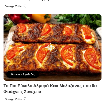
George Zolis
Posted
by
Ορεκτικα & μεζεδες
Το Πιο Εύκολο Αλμυρό Κέικ Μελιτζάνας που θα
Φτιάχνεις Συνέχεια
George Zolis
Posted