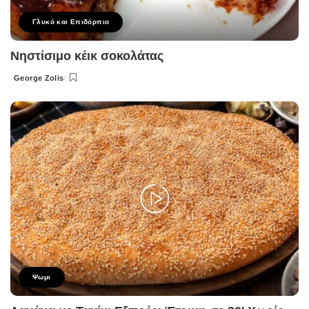
Γλυκό και Επιδόρπιο
Νηστίσιμο κέικ σοκολάτας
George Zolis
Posted
by
Ψωμι