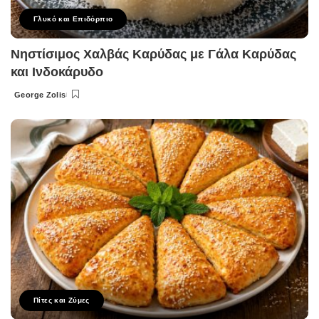
Γλυκό και Επιδόρπιο
Νηστίσιμος Χαλβάς Καρύδας με Γάλα Καρύδας
και Ινδοκάρυδο
George Zolis
Posted
by
Πίτες και Ζύμες