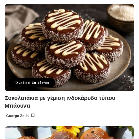
by
Γλυκό και Επιδόρπιο
Σοκολατάκια με γέμιση ινδοκάρυδο τύπου
Μπάουντι
George Zolis
Posted
by