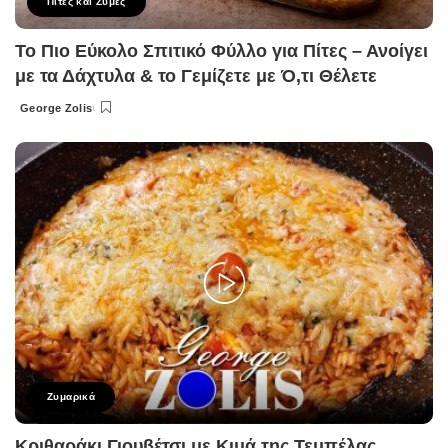
Πίτες και Ζύμες
Το Πιο Εύκολο Σπιτικό Φύλλο για Πίτες – Ανοίγει
με τα Δάχτυλα & το Γεμίζετε με Ό,τι Θέλετε
George Zolis
Posted
by
Ζυμαρικά
Κριθαράκι Γιουβέτσι με Κιμά της Τεμπέλας